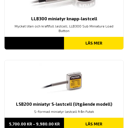
LLB300 miniatyr knapp-lastcell
Mycket liten och kraftfull lastcell, LLB300 Sub Miniature Load
Button
LÄS MER
LSB200 miniatyr S-lastcell (Utgående modell)
S-formad miniatyr lastcell från Futek
PRISINTERVALL:
5,700.00
KR
–
9,980.00
KR
LÄS MER
5,700.00 KR