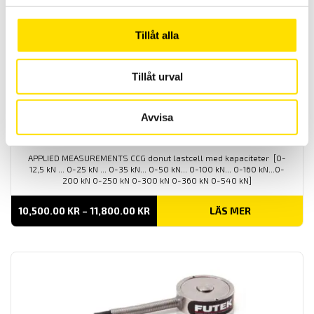
25,080.00 KR
Tillåt alla
Tillåt urval
Avvisa
CCG Donut lastcell med maxkapaciteter från 12.5 kN
– 200 kN
APPLIED MEASUREMENTS CCG donut lastcell med kapaciteter [0-
12,5 kN ... 0-25 kN ... 0-35 kN... 0-50 kN... 0-100 kN... 0-160 kN...0-
200 kN 0-250 kN 0-300 kN 0-360 kN 0-540 kN]
PRISINTERVALL:
10,500.00
KR
–
11,800.00
KR
LÄS MER
10,500.00 KR
TILL
11,800.00 KR