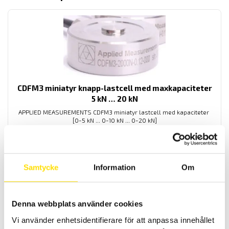
CDFM3 miniatyr knapp-lastcell med maxkapaciteter
5 kN … 20 kN
APPLIED MEASUREMENTS CDFM3 miniatyr lastcell med kapaciteter
[0-5 kN ... 0-10 kN ... 0-20 kN]
PRISINTERVALL:
4,600.00
KR
–
4,700.00
KR
LÄS MER
4,600.00 KR
TILL
4,700.00 KR
Samtycke
Information
Om
Denna webbplats använder cookies
Vi använder enhetsidentifierare för att anpassa innehållet