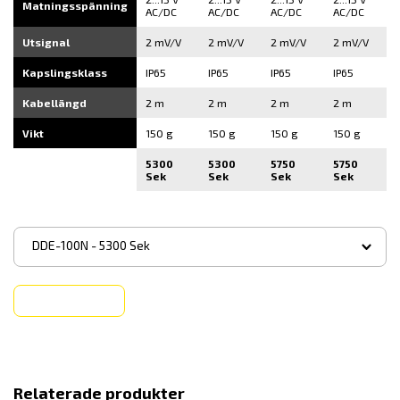
Matningsspänning
AC/DC
AC/DC
AC/DC
AC/DC
Utsignal
2 mV/V
2 mV/V
2 mV/V
2 mV/V
Kapslingsklass
IP65
IP65
IP65
IP65
Kabellängd
2 m
2 m
2 m
2 m
Vikt
150 g
150 g
150 g
150 g
5300
5300
5750
5750
Sek
Sek
Sek
Sek
▾
DDE-100N - 5300 Sek
Köp
Relaterade produkter