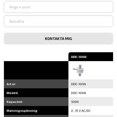
Ange
e-
post
Bekräfta
e-
post
DDE-100N
Art.nr
DDE-100N
Modell
DDE-100N
Kapacitet
100N
Matningsspänning
2...15 V AC/DC