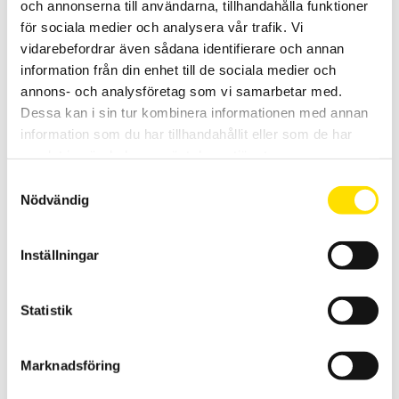
och annonserna till användarna, tillhandahålla funktioner
för sociala medier och analysera vår trafik. Vi
ME Lastcell KM10 miniatyr knapplastcell
vidarebefordrar även sådana identifierare och annan
Miniatyrlastcell KM10 från ME knapplastcell i 6 kapaciteter [25N,
information från din enhet till de sociala medier och
50N, 100N, 200N, 500N, 1000N]
annons- och analysföretag som vi samarbetar med.
Dessa kan i sin tur kombinera informationen med annan
PRISINTERVALL:
3,100.00
KR
–
3,500.00
KR
LÄS MER
3,100.00 KR
information som du har tillhandahållit eller som de har
TILL
3,500.00 KR
samlat in när du har använt deras tjänster.
Samtyckesval
Nödvändig
Inställningar
LPCH
Statistik
Universallastcell LPCH
Marknadsföring
PRISINTERVALL:
5,600.00
KR
–
25,080.00
KR
LÄS MER
5,600.00 KR
TILL