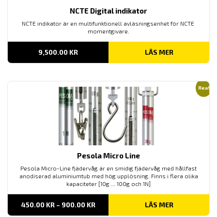
NCTE Digital indikator
NCTE indikator är en multifunktionell avläsningsenhet för NCTE
momentgivare.
9,500.00
KR
LÄS MER
Rea!
Pesola Micro Line
Pesola Micro-Line fjädervåg är en smidig fjädervåg med hållfast
anodiserad aluminiumtub med hög upplösning. Finns i flera olika
kapaciteter [10g ... 100g och 1N]
PRISINTERVALL:
450.00
KR
–
900.00
KR
LÄS MER
450.00 KR