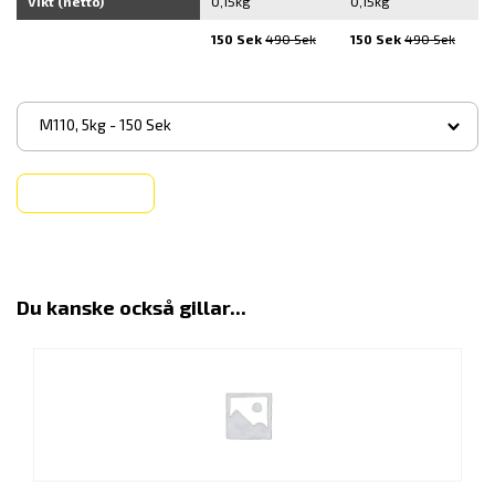
Vikt (netto)
0,15kg
0,15kg
150 Sek
490 Sek
150 Sek
490 Sek
▾
M110, 5kg - 150 Sek
Köp
Du kanske också gillar...