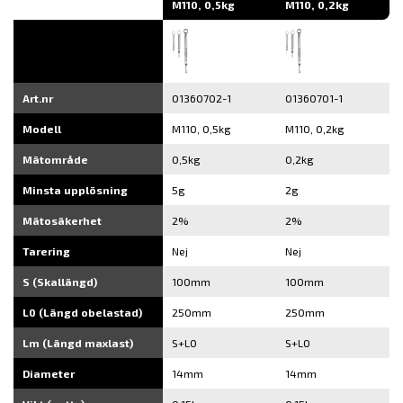
M110, 0,5kg
M110, 0,2kg
Art.nr
01360702-1
01360701-1
Modell
M110, 0,5kg
M110, 0,2kg
Mätområde
0,5kg
0,2kg
Minsta upplösning
5g
2g
Mätosäkerhet
2%
2%
Tarering
Nej
Nej
S (Skallängd)
100mm
100mm
L0 (Längd obelastad)
250mm
250mm
Lm (Längd maxlast)
S+L0
S+L0
Diameter
14mm
14mm