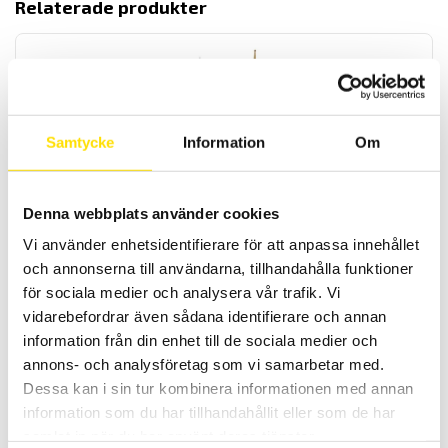
Relaterade produkter
Samtycke
Information
Om
Fjädervåg typ Halda
Denna webbplats använder cookies
Gramvåg från Mecmesin för enkel och
billig
mätning av låga
krafter
under
1000 gf.
Vi använder enhetsidentifierare för att anpassa innehållet
och annonserna till användarna, tillhandahålla funktioner
2,550.00
KR
LÄS MER
för sociala medier och analysera vår trafik. Vi
vidarebefordrar även sådana identifierare och annan
information från din enhet till de sociala medier och
annons- och analysföretag som vi samarbetar med.
Dessa kan i sin tur kombinera informationen med annan
information som du har tillhandahållit eller som de har
samlat in när du har använt deras tjänster.