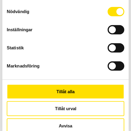
Samtyckesval
Pesola Macro Line
Nödvändig
Pesola Macro-Line fjädervåg är en smidig fjädervåg med hållfast
anodiserad aluminiumtub med hög upplösning. Finns i flertal olika
kapaciteter mellan [5kg ... 50kg och 50N ... 500N]
Inställningar
PRISINTERVALL:
1,880.00
KR
–
2,355.00
KR
LÄS MER
1,880.00 KR
Statistik
TILL
2,355.00 KR
Marknadsföring
Tillåt alla
Tekscan Flexiforce givare för ELF
Tillåt urval
0,1 mm tunna lastceller - Flexiforce för ELF-system från Tekscan
LÄS MER
Avvisa