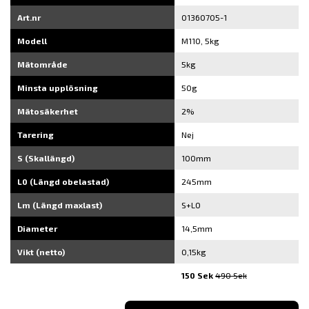
Art.nr
01360705-1
Modell
M110, 5kg
Mätområde
5kg
Minsta upplösning
50g
Mätosäkerhet
2%
Tarering
Nej
S (Skallängd)
100mm
L0 (Längd obelastad)
245mm
Lm (Längd maxlast)
S+L0
Diameter
14,5mm
Vikt (netto)
0,15kg
150 Sek
490 Sek