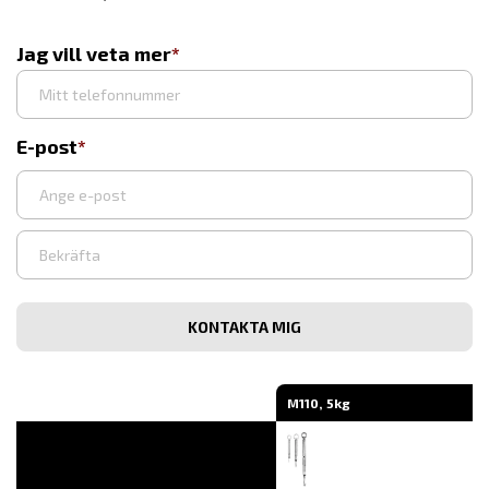
Jag vill veta mer
E-post
Ange
e-
post
Bekräfta
e-
post
M110, 5kg