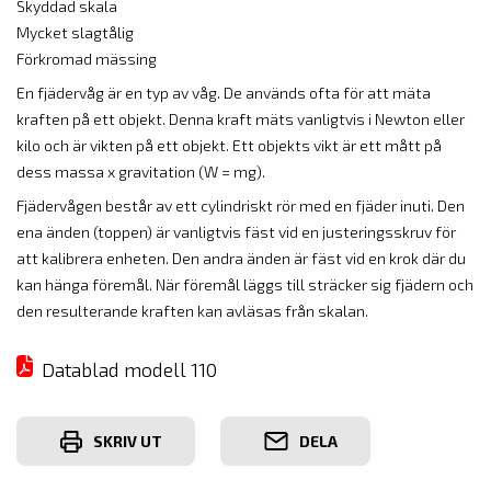
Skyddad skala
Mycket slagtålig
Förkromad mässing
En fjädervåg är en typ av våg. De används ofta för att mäta
kraften på ett objekt. Denna kraft mäts vanligtvis i Newton eller
kilo och är vikten på ett objekt. Ett objekts vikt är ett mått på
dess massa x gravitation (W = mg).
Fjädervågen består av ett cylindriskt rör med en fjäder inuti. Den
ena änden (toppen) är vanligtvis fäst vid en justeringsskruv för
att kalibrera enheten. Den andra änden är fäst vid en krok där du
kan hänga föremål. När föremål läggs till sträcker sig fjädern och
den resulterande kraften kan avläsas från skalan.
Datablad modell 110
SKRIV UT
DELA