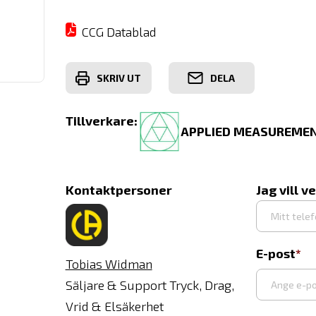
CCG Datablad
SKRIV UT
DELA
Tillverkare:
APPLIED MEASUREMEN
Kontaktpersoner
Jag vill v
E-post
Tobias Widman
Säljare & Support Tryck, Drag,
Vrid & Elsäkerhet