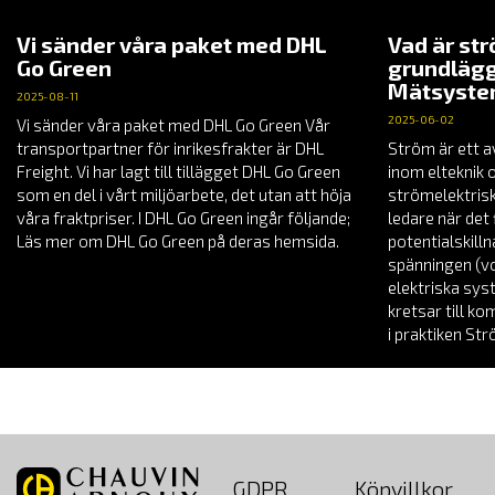
Vi sänder våra paket med DHL
Vad är st
Go Green
grundlägg
Mätsyst
2025-08-11
2025-06-02
Vi sänder våra paket med DHL Go Green Vår
transportpartner för inrikesfrakter är DHL
Ström är ett a
Freight. Vi har lagt till tillägget DHL Go Green
inom elteknik 
som en del i vårt miljöarbete, det utan att höja
strömelektrisk
våra fraktpriser. I DHL Go Green ingår följande;
ledare när det 
Läs mer om DHL Go Green på deras hemsida.
potentialskill
spänningen (vol
elektriska sys
kretsar till k
i praktiken St
GDPR
Köpvillkor