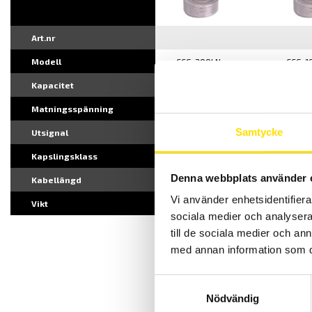
Art.nr
Modell
CCG-200kN
CCG-1
Kapacitet
200 kN
160 kN
Matningsspänning
2...15 V AC/DC
2...15
Samtycke
Utsignal
1,5 mV/V
1,5 mV
Kapslingsklass
IP66
IP66
Denna webbplats använder 
Kabellängd
2 m
2 m
Vi använder enhetsidentifierar
Vikt
400 g
300 g
sociala medier och analysera 
10500 Sek
10500
till de sociala medier och a
med annan information som du 
CCG
Samtyckesval
Nödvändig