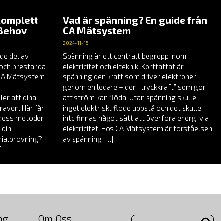
Komplett
Vad är spänning? En guide från
 Behov
CA Mätsystem
2024-11-15
de del av
Spänning är ett centralt begrepp inom
t och prestanda
elektricitet och elteknik. Kortfattat är
å CA Mätsystem
spänning den kraft som driver elektroner
genom en ledare – den ”tryckkraft” som gör
er att dina
att ström kan flöda. Utan spänning skulle
raven. Här får
inget elektriskt flöde uppstå och det skulle
, dess metoder
inte finnas något sätt att överföra energi via
 din
elektricitet. Hos CA Mätsystem är förståelsen
rialprovning?
av spänning […]
]
ng
Om Oss