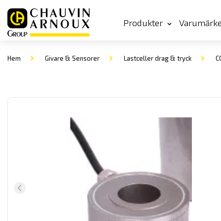
Produkter
Varumärk
Hem
Givare & Sensorer
Lastceller drag & tryck
CC