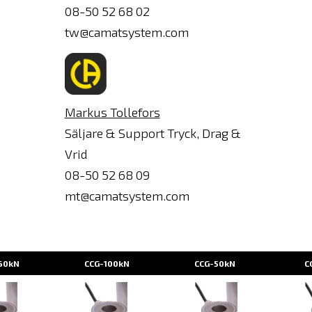
Ange
08-50 52 68 02
e-
tw@camatsystem.com
post
Markus Tollefors
Säljare & Support Tryck, Drag &
Vrid
08-50 52 68 09
mt@camatsystem.com
60kN
CCG-100kN
CCG-50kN
C