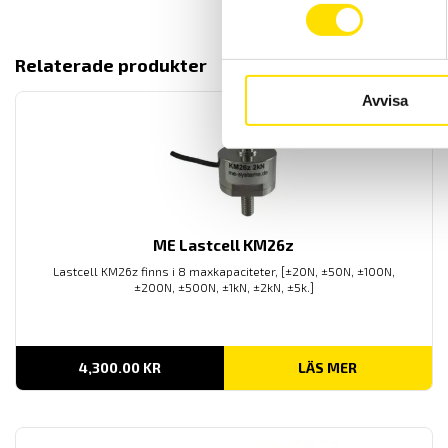
Relaterade produkter
Avvisa
ME Lastcell KM26z
Lastcell KM26z finns i 8 maxkapaciteter, [±20N, ±50N, ±100N,
±200N, ±500N, ±1kN, ±2kN, ±5k.]
4,300.00
KR
LÄS MER