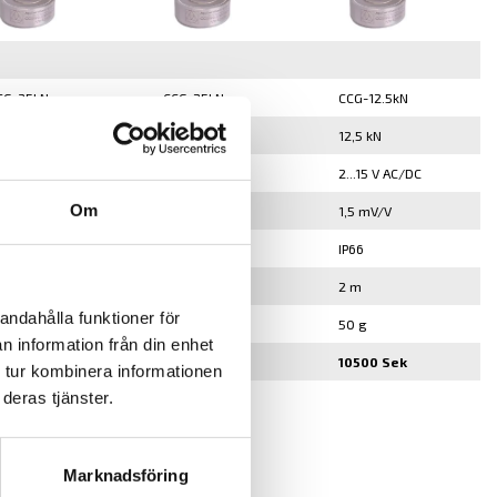
CG-35kN
CCG-25kN
CCG-12.5kN
5 kN
25 kN
12,5 kN
..15 V AC/DC
2...15 V AC/DC
2...15 V AC/DC
Om
,5 mV/V
1,5 mV/V
1,5 mV/V
P66
IP66
IP66
 m
2 m
2 m
andahålla funktioner för
00 g
60 g
50 g
n information från din enhet
0500 Sek
10500 Sek
10500 Sek
 tur kombinera informationen
deras tjänster.
▾
Köp
Marknadsföring