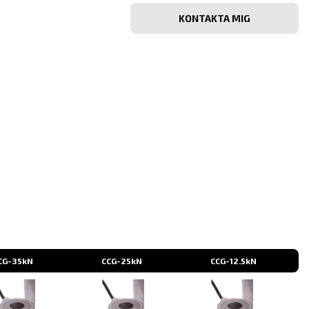
Bekräfta
e-
post
CG-35kN
CCG-25kN
CCG-12.5kN