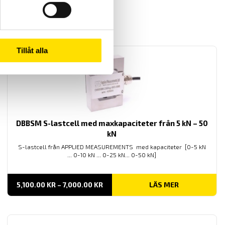
Tillåt alla
DBBSM S-lastcell med maxkapaciteter från 5 kN – 50
kN
S-lastcell från APPLIED MEASUREMENTS med kapaciteter [0-5 kN
... 0-10 kN ... 0-25 kN... 0-50 kN]
PRISINTERVALL:
5,100.00
KR
–
7,000.00
KR
LÄS MER
5,100.00 KR
TILL
7,000.00 KR