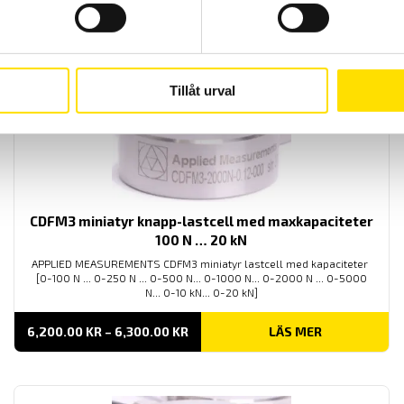
Tillåt urval
CDFM3 miniatyr knapp-lastcell med maxkapaciteter
100 N … 20 kN
APPLIED MEASUREMENTS CDFM3 miniatyr lastcell med kapaciteter
[0-100 N ... 0-250 N ... 0-500 N... 0-1000 N... 0-2000 N ... 0-5000
N... 0-10 kN... 0-20 kN]
PRISINTERVALL:
6,200.00
KR
–
6,300.00
KR
LÄS MER
6,200.00 KR
TILL
6,300.00 KR