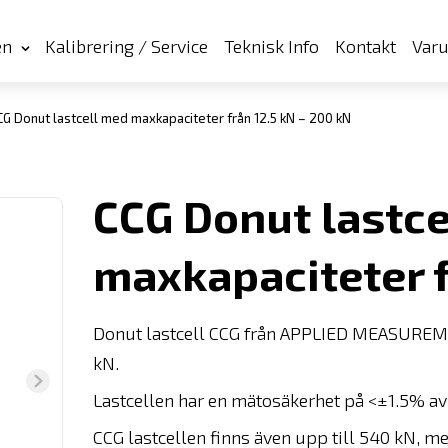
en
Kalibrering / Service
Teknisk Info
Kontakt
Var
G Donut lastcell med maxkapaciteter från 12.5 kN – 200 kN
CCG Donut lastce
maxkapaciteter f
Donut lastcell CCG från APPLIED MEASUREMEN
kN.
Lastcellen har en mätosäkerhet på <±1.5% av 
CCG lastcellen finns även upp till 540 kN, me