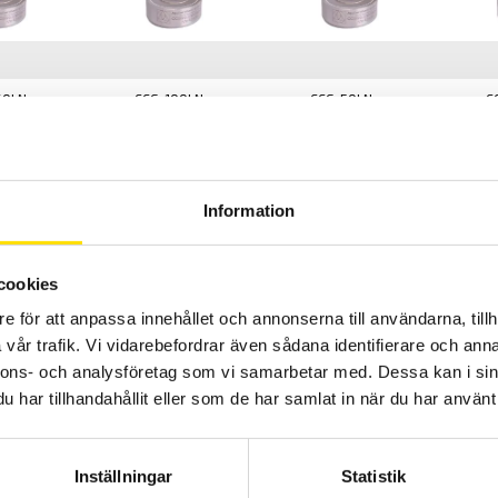
60kN
CCG-100kN
CCG-50kN
C
100 kN
50 kN
3
 V AC/DC
2...15 V AC/DC
2...15 V AC/DC
2.
Information
/V
1,5 mV/V
1,5 mV/V
1
IP66
IP66
I
cookies
2 m
2 m
2
e för att anpassa innehållet och annonserna till användarna, tillh
200 g
1
vår trafik. Vi vidarebefordrar även sådana identifierare och anna
 Sek
11800 Sek
10500 Sek
1
nnons- och analysföretag som vi samarbetar med. Dessa kan i sin
har tillhandahållit eller som de har samlat in när du har använt 
-200kN - 10500 Sek
Inställningar
Statistik