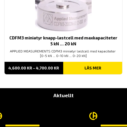
CDFM3 miniatyr knapp-lastcell med maxkapaciteter
5 kN … 20 kN
APPLIED MEASUREMENTS CDFM3 miniatyr lastcell med kapaciteter
[0-5 kN ... 0-10 kN ... 0-20 kN]
PRISINTERVALL:
4,600.00
KR
–
4,700.00
KR
LÄS MER
4,600.00 KR
TILL
4,700.00 KR
Aktuellt