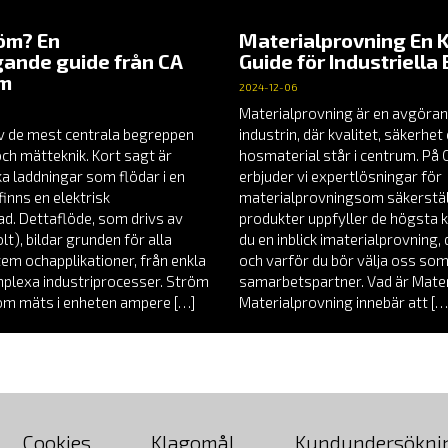
röm? En
Materialprovning En 
ande guide från CA
Guide för Industriella
em
2024-12-06
Materialprovning är en avgöran
v de mest centrala begreppen
industrin, där kvalitet, säkerhe
och mätteknik. Kort sagt är
hosmaterial står i centrum. P
a laddningar som flödar i en
erbjuder vi expertlösningar för
finns en elektrisk
materialprovningsom säkerställ
nad. Dettaflöde, som drivs av
produkter uppfyller de högsta k
t), bildar grunden för alla
du en inblick imaterialprovning
tem ochapplikationer, från enkla
och varför du bör välja oss som
omplexa industriprocesser. Ström
samarbetspartner. Vad är Mate
röm mäts i enheten ampere […]
Materialprovning innebär att […
Cookies
Klagomål
Kundundersökni