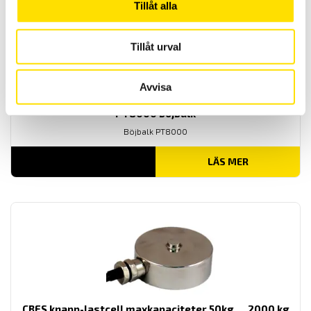
Tillåt alla
Tillåt urval
Avvisa
PT8000 böjbalk
Böjbalk PT8000
LÄS MER
CBES knapp-lastcell maxkapaciteter 50kg … 2000 kg