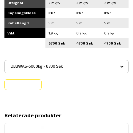
Utsignal
2 mV/V
2 mV/V
2 mV/V
Kapslingsklass
IP67
IP67
IP67
Kabellängd
5 m
5 m
5 m
Vikt
1,9 kg
0,9 kg
0,9 kg
6700 Sek
4700 Sek
4700 Sek
▾
DBBWAS-5000kg - 6700 Sek
Köp
Relaterade produkter