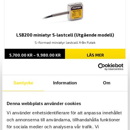
LSB200 miniatyr S-lastcell (Utgående modell)
S-formad miniatyr lastcell från Futek
PRISINTERVALL:
5,700.00
KR
–
9,980.00
KR
LÄS MER
5,700.00 KR
TILL
9,980.00 KR
Samtycke
Information
Om
Denna webbplats använder cookies
Vi använder enhetsidentifierare för att anpassa innehållet
CDFM3 miniatyr knapp-lastcell med maxkapaciteter
och annonserna till användarna, tillhandahålla funktioner
5 kN … 20 kN
för sociala medier och analysera vår trafik. Vi