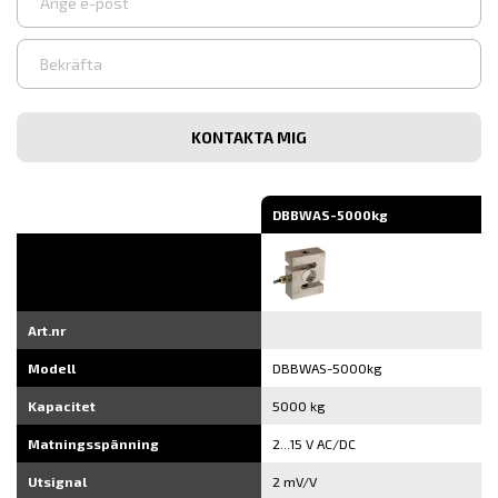
Ange
e-
post
Bekräfta
e-
post
DBBWAS-5000kg
Art.nr
Modell
DBBWAS-5000kg
Kapacitet
5000 kg
Matningsspänning
2...15 V AC/DC
Utsignal
2 mV/V