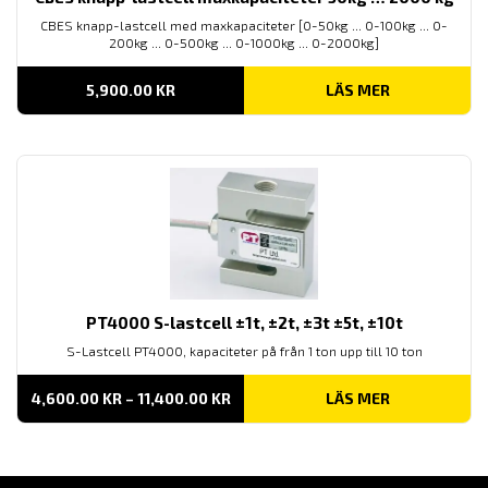
CBES knapp-lastcell med maxkapaciteter [0-50kg ... 0-100kg ... 0-
200kg ... 0-500kg ... 0-1000kg ... 0-2000kg]
5,900.00
KR
LÄS MER
PT4000 S-lastcell ±1t, ±2t, ±3t ±5t, ±10t
S-Lastcell PT4000, kapaciteter på från 1 ton upp till 10 ton
PRISINTERVALL:
4,600.00
KR
–
11,400.00
KR
LÄS MER
4,600.00 KR
TILL
11,400.00 KR