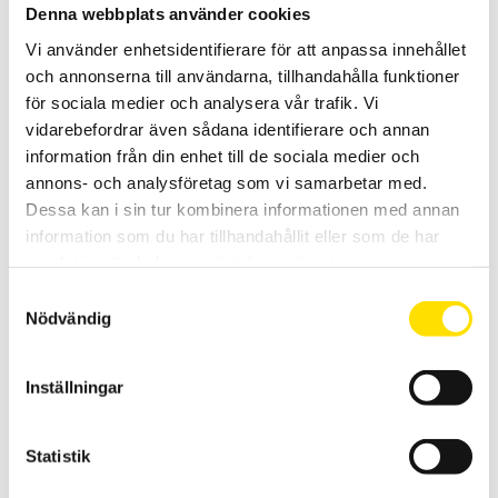
±500kg
Denna webbplats använder cookies
S-Lastcell PT4000, kapaciteter på från 20 kg upp till 500 kg.
Vi använder enhetsidentifierare för att anpassa innehållet
och annonserna till användarna, tillhandahålla funktioner
PRISINTERVALL:
3,200.00
KR
–
4,300.00
KR
LÄS MER
3,200.00 KR
för sociala medier och analysera vår trafik. Vi
TILL
4,300.00 KR
vidarebefordrar även sådana identifierare och annan
information från din enhet till de sociala medier och
annons- och analysföretag som vi samarbetar med.
Dessa kan i sin tur kombinera informationen med annan
information som du har tillhandahållit eller som de har
samlat in när du har använt deras tjänster.
Samtyckesval
PT LCBB 5kg…500kg böjbalk
Nödvändig
Böjbalk PT LCBB, pris från ca 900 kr
Inställningar
LÄS MER
Statistik