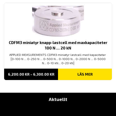
CDFM3 miniatyr knapp-lastcell med maxkapaciteter
100 N … 20 kN
APPLIED MEASUREMENTS CDFM3 miniatyr lastcell med kapaciteter
[0-100 N ... 0-250 N ... 0-500 N... 0-1000 N... 0-2000 N ... 0-5000
N... 0-10 kN... 0-20 kN]
PRISINTERVALL:
6,200.00
KR
–
6,300.00
KR
LÄS MER
6,200.00 KR
TILL
6,300.00 KR
Aktuellt