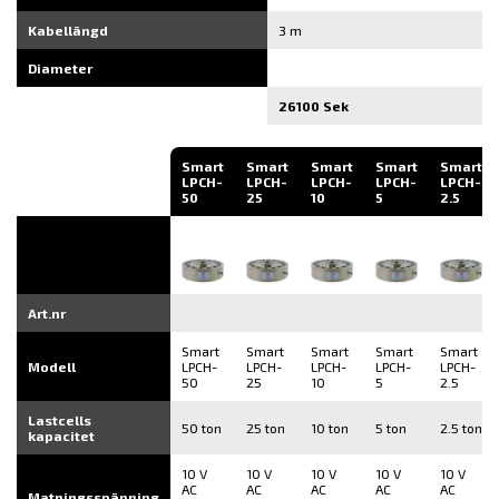
Kabellängd
3 m
Diameter
26100 Sek
Smart
Smart
Smart
Smart
Smart
LPCH-
LPCH-
LPCH-
LPCH-
LPCH-
50
25
10
5
2.5
Art.nr
Smart
Smart
Smart
Smart
Smart
Modell
LPCH-
LPCH-
LPCH-
LPCH-
LPCH-
50
25
10
5
2.5
Lastcells
50 ton
25 ton
10 ton
5 ton
2.5 ton
kapacitet
10 V
10 V
10 V
10 V
10 V
AC
AC
AC
AC
AC
Matningsspänning