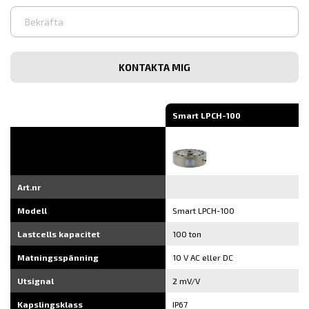
Ange
e-
post
Bekräfta
e-
post
Smart LPCH-100
Art.nr
Modell
Smart LPCH-100
Lastcells kapacitet
100 ton
Matningsspänning
10 V AC eller DC
Utsignal
2 mV/V
Kapslingsklass
IP67