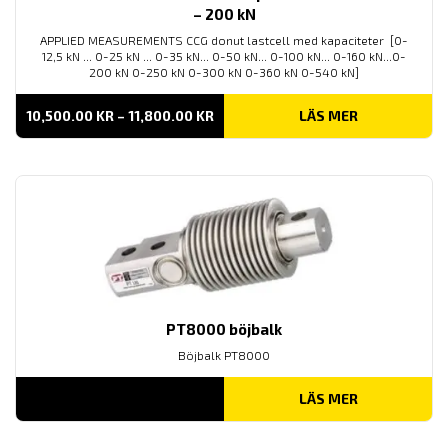
– 200 kN
APPLIED MEASUREMENTS CCG donut lastcell med kapaciteter [0-
12,5 kN ... 0-25 kN ... 0-35 kN... 0-50 kN... 0-100 kN... 0-160 kN...0-
200 kN 0-250 kN 0-300 kN 0-360 kN 0-540 kN]
PRISINTERVALL:
10,500.00
KR
–
11,800.00
KR
LÄS MER
10,500.00 KR
TILL
11,800.00 KR
PT8000 böjbalk
Böjbalk PT8000
LÄS MER