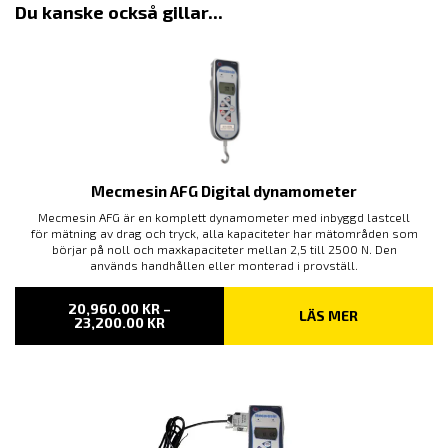
Du kanske också gillar...
Mecmesin AFG Digital dynamometer
Mecmesin AFG är en komplett dynamometer med inbyggd lastcell
för mätning av drag och tryck, alla kapaciteter har mätområden som
börjar på noll och maxkapaciteter mellan 2,5 till 2500 N. Den
används handhållen eller monterad i provställ.
20,960.00
KR
–
LÄS MER
PRISINTERVALL:
23,200.00
KR
20,960.00 KR
TILL
23,200.00 KR