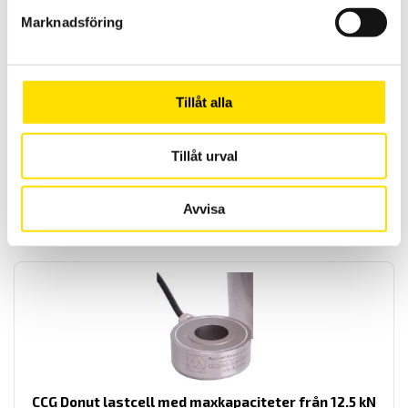
Marknadsföring
Tillåt alla
CBES knapp-lastcell maxkapaciteter 5000 kg … 20
000 kg
CBES knapp-lastcell med maxkapaciteter [0-5000 kg ... 0-10 000kg
Tillåt urval
... 0-20 000kg ... 0-30 000kg ... 0-50 000kg]
7,800.00
KR
LÄS MER
Avvisa
CCG Donut lastcell med maxkapaciteter från 12.5 kN