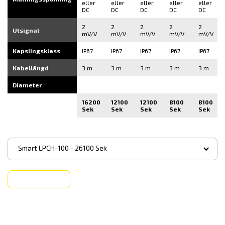
eller
eller
eller
eller
eller
DC
DC
DC
DC
DC
2
2
2
2
2
Utsignal
mV/V
mV/V
mV/V
mV/V
mV/V
Kapslingsklass
IP67
IP67
IP67
IP67
IP67
Kabellängd
3 m
3 m
3 m
3 m
3 m
Diameter
16200
12100
12100
8100
8100
Sek
Sek
Sek
Sek
Sek
▾
Smart LPCH-100 - 26100 Sek
Köp