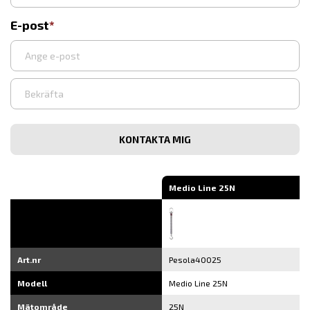
E-post
Ange
e-
post
Bekräfta
e-
post
Medio Line 25N
Art.nr
Pesola40025
Modell
Medio Line 25N
Mätområde
25N