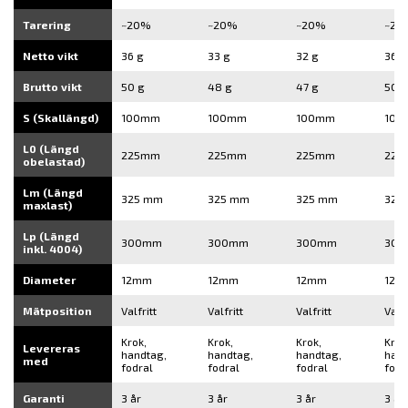
Tarering
~20%
~20%
~20%
~20
Netto vikt
36 g
33 g
32 g
36 g
Brutto vikt
50 g
48 g
47 g
50 g
S (Skallängd)
100mm
100mm
100mm
100
L0 (Längd
225mm
225mm
225mm
225
obelastad)
Lm (Längd
325 mm
325 mm
325 mm
325
maxlast)
Lp (Längd
300mm
300mm
300mm
30
inkl. 4004)
Diameter
12mm
12mm
12mm
12m
Mätposition
Valfritt
Valfritt
Valfritt
Valfr
Krok,
Krok,
Krok,
Krok
Levereras
handtag,
handtag,
handtag,
hand
med
fodral
fodral
fodral
fodr
Garanti
3 år
3 år
3 år
3 år