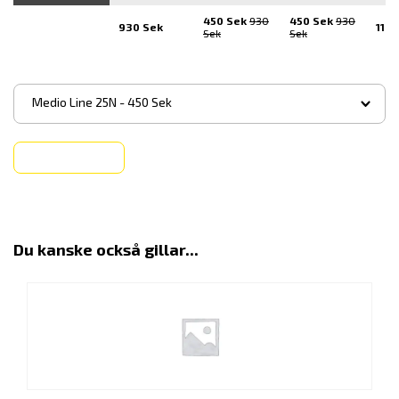
450 Sek
930
450 Sek
930
930 Sek
1100
Sek
Sek
▾
Medio Line 25N - 450 Sek
Köp
Du kanske också gillar...