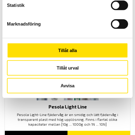
Statistik
Pesola Macro Line
Pesola Macro-Line fjädervåg är en smidig fjädervåg med hållfast
Marknadsföring
anodiserad aluminiumtub med hög upplösning. Finns i flertal olika
kapaciteter mellan [5kg ... 50kg och 50N ... 500N]
PRISINTERVALL:
1,880.00
KR
–
2,355.00
KR
LÄS MER
1,880.00 KR
Tillåt alla
TILL
2,355.00 KR
Tillåt urval
Avvisa
Pesola Light Line
Pesola Light-Line fjädervåg är en smidig och lätt fjädervåg i
transparent plast med hög upplösning. Finns i flertal olika
kapaciteter mellan [10g ... 1000g och 1N ... 10N]