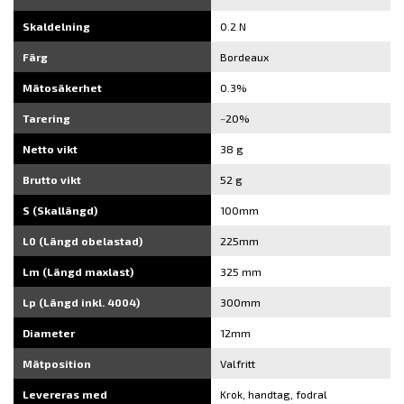
Skaldelning
0.2 N
Färg
Bordeaux
Mätosäkerhet
0.3%
Tarering
~20%
Netto vikt
38 g
Brutto vikt
52 g
S (Skallängd)
100mm
L0 (Längd obelastad)
225mm
Lm (Längd maxlast)
325 mm
Lp (Längd inkl. 4004)
300mm
Diameter
12mm
Mätposition
Valfritt
Levereras med
Krok, handtag, fodral