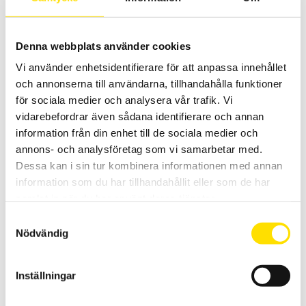
Relaterade produkter
Denna webbplats använder cookies
Vi använder enhetsidentifierare för att anpassa innehållet
och annonserna till användarna, tillhandahålla funktioner
för sociala medier och analysera vår trafik. Vi
vidarebefordrar även sådana identifierare och annan
ME Accelerometer AS28, +/- 10mV/V
information från din enhet till de sociala medier och
Accelerometer i flera olika kapaciteter [+/- 5g ... +/- 10g .... +/- 20g
annons- och analysföretag som vi samarbetar med.
... +/- 50g ... +/- 100g ] med analog utsignal +/- 10mV/V
Dessa kan i sin tur kombinera informationen med annan
information som du har tillhandahållit eller som de har
3,000.00
KR
LÄS MER
samlat in när du har använt deras tjänster.
Samtyckesval
Nödvändig
Inställningar