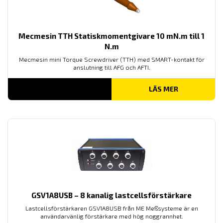
Mecmesin TTH Statiskmomentgivare 10 mN.m till 1
N.m
Mecmesin mini Torque Screwdriver (TTH) med SMART-kontakt för
anslutning till AFG och AFTI.
LÄS MER
GSV1A8USB – 8 kanalig lastcellsförstärkare
Lastcellsförstärkaren GSV1A8USB från ME Meßsysteme är en
användarvänlig förstärkare med hög noggrannhet.