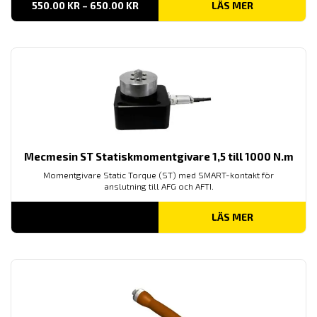
PRISINTERVALL:
550.00
KR
–
650.00
KR
LÄS MER
550.00 KR
TILL
650.00 KR
Mecmesin ST Statiskmomentgivare 1,5 till 1000 N.m
Momentgivare Static Torque (ST) med SMART-kontakt för
anslutning till AFG och AFTI.
LÄS MER