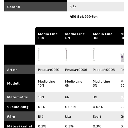
Garanti
3 år
450 Sek
960 Sek
Medio Line
Medio Line
Medio Line
Med
10N
6N
3N
300
Art.nr
Pesola40010
Pesola40006
Pesola40003
Pes
Medio Line
Medio Line
Medio Line
Medi
Modell
10N
6N
3N
300
Mätområde
10N
6N
3N
300
Skaldelning
0.1 N
0.05 N
0.02 N
20 g
Färg
Blå
Lila
Svart
Grö
Mätosäkerhet
0.3%
0.3%
0.3%
0.3