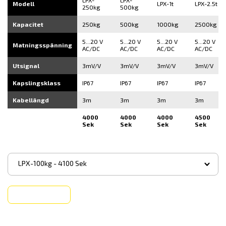
LPX-
LPX-
Modell
LPX-1t
LPX-2.5t
250kg
500kg
Kapacitet
250kg
500kg
1000kg
2500kg
5...20 V
5...20 V
5...20 V
5...20 V
Matningsspänning
AC/DC
AC/DC
AC/DC
AC/DC
Utsignal
3mV/V
3mV/V
3mV/V
3mV/V
Kapslingsklass
IP67
IP67
IP67
IP67
Kabellängd
3m
3m
3m
3m
4000
4000
4000
4500
Sek
Sek
Sek
Sek
▾
LPX-100kg - 4100 Sek
Köp