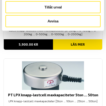
Tillåt urval
Avvisa
CBES knapp-lastcell maxkapaciteter 50kg … 2000 kg
CBES knapp-lastcell med maxkapaciteter [0-50kg ... 0-100kg ... 0-
200kg ... 0-500kg ... 0-1000kg ... 0-2000kg]
5,900.00
KR
LÄS MER
PT LPX knapp-lastcell maxkapaciteter 5ton … 50ton
LPX knapp-lastcell maxkapaciteter [5ton ... 10ton ... 25ton ... 50ton]