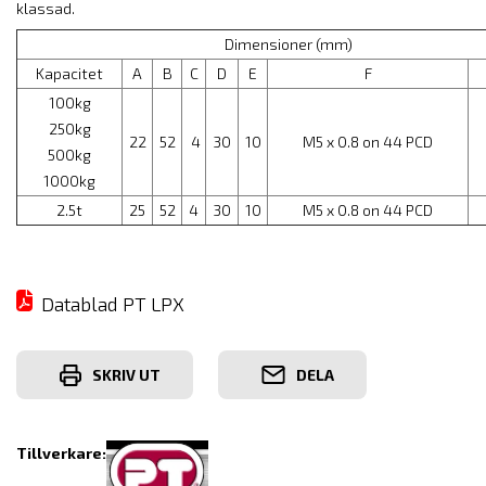
klassad.
Dimensioner (mm)
Kapacitet
A
B
C
D
E
F
100kg
250kg
22
52
4
30
10
M5 x 0.8 on 44 PCD
500kg
1000kg
2.5t
25
52
4
30
10
M5 x 0.8 on 44 PCD
Datablad PT LPX
SKRIV UT
DELA
Tillverkare: