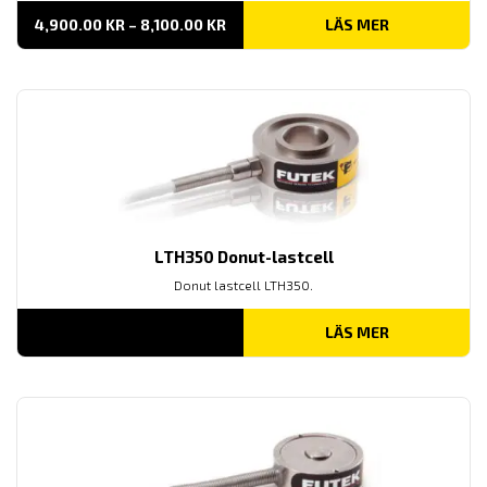
PRISINTERVALL:
4,900.00
KR
–
8,100.00
KR
LÄS MER
4,900.00 KR
TILL
8,100.00 KR
LTH350 Donut-lastcell
Donut lastcell LTH350.
LÄS MER