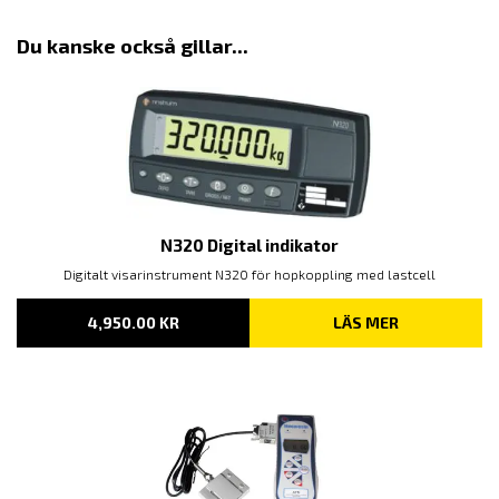
Du kanske också gillar...
N320 Digital indikator
Digitalt visarinstrument N320 för hopkoppling med lastcell
4,950.00
KR
LÄS MER