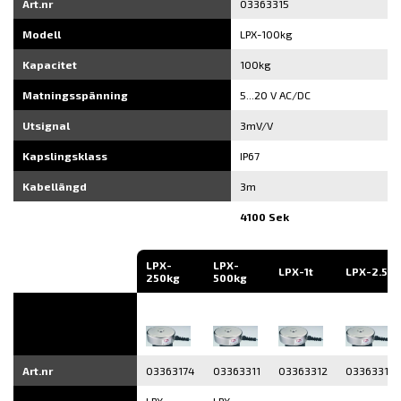
Art.nr
03363315
Modell
LPX-100kg
Kapacitet
100kg
Matningsspänning
5...20 V AC/DC
Utsignal
3mV/V
Kapslingsklass
IP67
Kabellängd
3m
4100 Sek
LPX-
LPX-
LPX-1t
LPX-2.5t
250kg
500kg
Art.nr
03363174
03363311
03363312
03363316