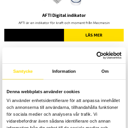
AFTI Digital indikator
AFTI är en indikator för kraft och moment från Mecmesin
LÄS MER
Samtycke
Information
Om
Denna webbplats använder cookies
GSV1A analog förstärkare 4-20mA
Vi använder enhetsidentifierare för att anpassa innehållet
Analog förstärkare med utsignal mA
och annonserna till användarna, tillhandahålla funktioner
för sociala medier och analysera vår trafik. Vi
3,000.00
KR
LÄS MER
vidarebefordrar även sådana identifierare och annan
information från din enhet till de sociala medier och