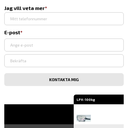
Jag vill veta mer
E-post
Ange
e-
post
Bekräfta
e-
post
LPX-100kg