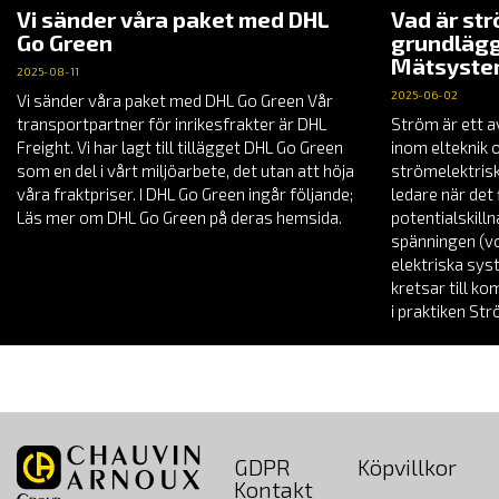
Vi sänder våra paket med DHL
Vad är st
Go Green
grundlägg
Mätsyst
2025-08-11
2025-06-02
Vi sänder våra paket med DHL Go Green Vår
transportpartner för inrikesfrakter är DHL
Ström är ett a
Freight. Vi har lagt till tillägget DHL Go Green
inom elteknik 
som en del i vårt miljöarbete, det utan att höja
strömelektrisk
våra fraktpriser. I DHL Go Green ingår följande;
ledare när det 
Läs mer om DHL Go Green på deras hemsida.
potentialskill
spänningen (vol
elektriska sys
kretsar till k
i praktiken St
GDPR
Köpvillkor
Kontakt