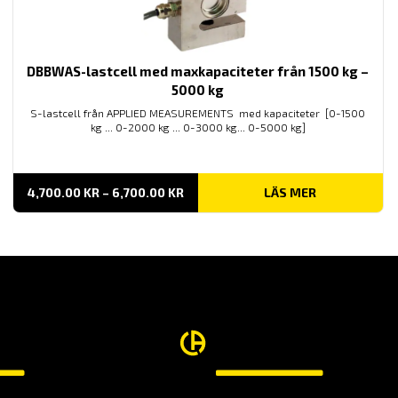
DBBWAS-lastcell med maxkapaciteter från 1500 kg –
5000 kg
S-lastcell från APPLIED MEASUREMENTS med kapaciteter [0-1500
kg ... 0-2000 kg ... 0-3000 kg... 0-5000 kg]
PRISINTERVALL:
4,700.00
KR
–
6,700.00
KR
LÄS MER
4,700.00 KR
TILL
6,700.00 KR