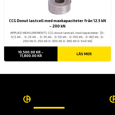
CCG Donut lastcell med maxkapaciteter från 12.5 kN
– 200 kN
APPLIED MEASUREMENTS CCG donut lastcell med kapaciteter [0-
12,5 kN ... 0-25 kN ... 0-35 kN... 0-50 kN... 0-100 kN... 0-160 kN...0-
200 kN 0-250 kN 0-300 kN 0-360 kN 0-540 kN]
10,500.00
KR
–
LÄS MER
PRISINTERVALL:
11,800.00
KR
10,500.00 KR
TILL
11,800.00 KR