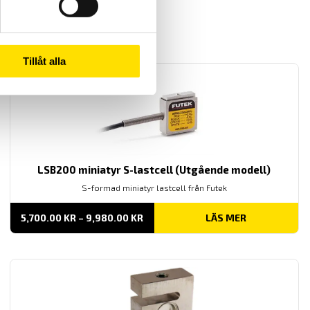
Tillåt alla
LSB200 miniatyr S-lastcell (Utgående modell)
S-formad miniatyr lastcell från Futek
PRISINTERVALL:
5,700.00
KR
–
9,980.00
KR
LÄS MER
5,700.00 KR
TILL
9,980.00 KR