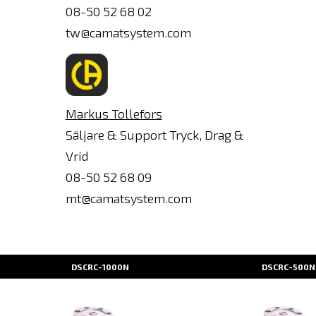
Ange
08-50 52 68 02
e-
tw@camatsystem.com
post
Markus Tollefors
Säljare & Support Tryck, Drag &
Vrid
08-50 52 68 09
mt@camatsystem.com
DSCRC-1000N
DSCRC-500N