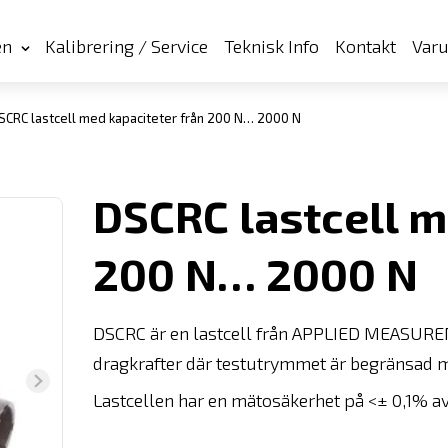
en
Kalibrering / Service
Teknisk Info
Kontakt
Var
CRC lastcell med kapaciteter från 200 N… 2000 N
DSCRC lastcell m
200 N… 2000 N
DSCRC är en lastcell från APPLIED MEASURE
dragkrafter där testutrymmet är begränsad me
Lastcellen har en mätosäkerhet på <± 0,1% av 