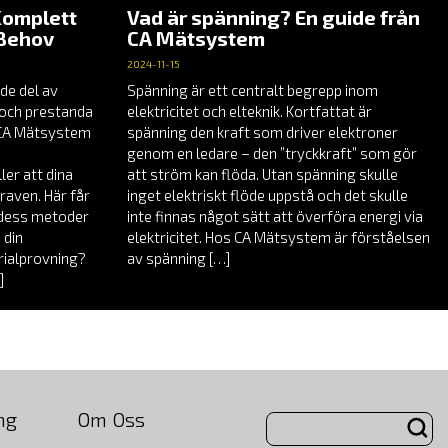
Komplett
Vad är spänning? En guide från
 Behov
CA Mätsystem
2024-11-15
de del av
Spänning är ett centralt begrepp inom
t och prestanda
elektricitet och elteknik. Kortfattat är
å CA Mätsystem
spänning den kraft som driver elektroner
genom en ledare – den ”tryckkraft” som gör
er att dina
att ström kan flöda. Utan spänning skulle
raven. Här får
inget elektriskt flöde uppstå och det skulle
, dess metoder
inte finnas något sätt att överföra energi via
 din
elektricitet. Hos CA Mätsystem är förståelsen
rialprovning?
av spänning […]
]
ng
Om Oss