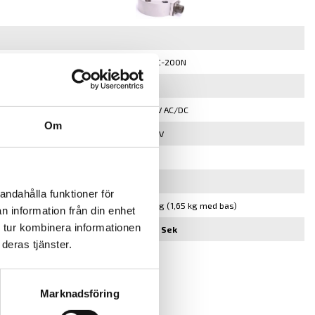
DSCRC-200N
200N
2...15 V AC/DC
Om
2 mV/V
IP52
3 m
andahålla funktioner för
 kg med bas)
0,75 kg (1,65 kg med bas)
n information från din enhet
 tur kombinera informationen
11500 Sek
deras tjänster.
▾
Köp
Marknadsföring