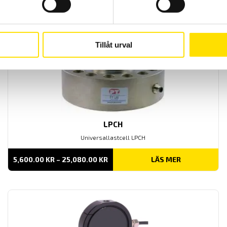
Tillåt urval
LPCH
Universallastcell LPCH
PRISINTERVALL:
5,600.00
KR
–
25,080.00
KR
LÄS MER
5,600.00 KR
TILL
25,080.00 KR