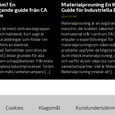
röm? En
Materialprovning En 
ande guide från CA
Guide för Industriella
em
2024-12-06
Materialprovning är en avgöran
v de mest centrala begreppen
industrin, där kvalitet, säkerhe
och mätteknik. Kort sagt är
hosmaterial står i centrum. P
a laddningar som flödar i en
erbjuder vi expertlösningar för
finns en elektrisk
materialprovningsom säkerställ
nad. Dettaflöde, som drivs av
produkter uppfyller de högsta k
t), bildar grunden för alla
du en inblick imaterialprovning
tem ochapplikationer, från enkla
och varför du bör välja oss som
omplexa industriprocesser. Ström
samarbetspartner. Vad är Mate
röm mäts i enheten ampere […]
Materialprovning innebär att […
Cookies
Klagomål
Kundundersökni