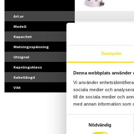
Art.nr
Modell
DSCRC-2000N
Kapacitet
2000N
Matningsspänning
2...15 V AC/DC
Samtycke
Utsignal
2 mV/V
Kapslingsklass
IP52
Denna webbplats använder 
Kabellängd
3 m
Vi använder enhetsidentifierar
Vikt
0,75 kg (1,65 kg med bas)
sociala medier och analysera 
till de sociala medier och a
11500 Sek
med annan information som du 
Samtyckesval
DSC
Nödvändig