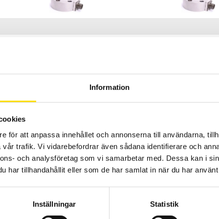
DSCRC-1000N
DSCRC-500N
1000N
500N
2...15 V AC/DC
2...15 V AC/DC
Information
2 mV/V
2 mV/V
IP52
IP52
cookies
3 m
3 m
e för att anpassa innehållet och annonserna till användarna, tillh
0,75 kg (1,65 kg med bas)
0,75 kg (1,65
vår trafik. Vi vidarebefordrar även sådana identifierare och anna
nnons- och analysföretag som vi samarbetar med. Dessa kan i sin
11500 Sek
11500 Sek
har tillhandahållit eller som de har samlat in när du har använt 
RC-2000N - 11500 Sek
Inställningar
Statistik