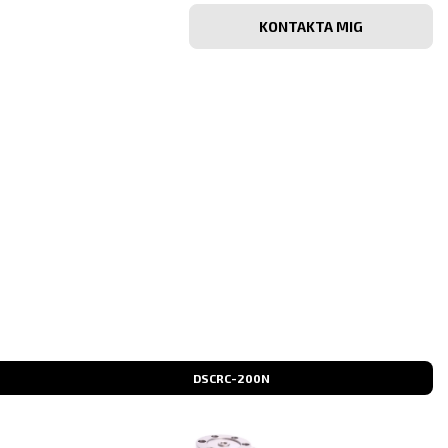
Bekräfta
e-
post
DSCRC-200N