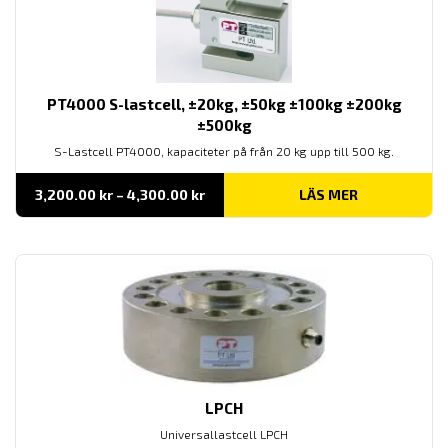
PT4000 S-lastcell, ±20kg, ±50kg ±100kg ±200kg
±500kg
S-Lastcell PT4000, kapaciteter på från 20 kg upp till 500 kg.
Prisintervall:
3,200.00
kr
–
4,300.00
kr
LÄS MER
3,200.00 kr
till
4,300.00 kr
LPCH
Universallastcell LPCH