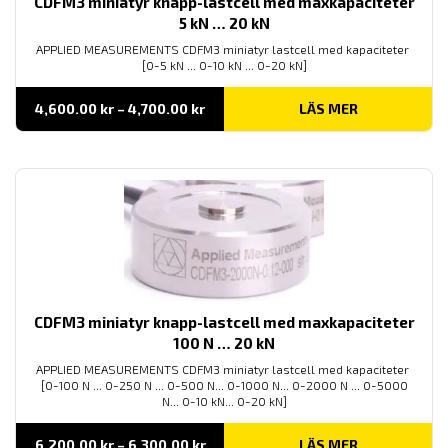
CDFM3 miniatyr knapp-lastcell med maxkapaciteter
5 kN … 20 kN
APPLIED MEASUREMENTS CDFM3 miniatyr lastcell med kapaciteter
[0-5 kN ... 0-10 kN ... 0-20 kN]
Prisintervall:
4,600.00
kr
–
4,700.00
kr
LÄS MER
4,600.00 kr
till
4,700.00 kr
CDFM3 miniatyr knapp-lastcell med maxkapaciteter
100 N … 20 kN
APPLIED MEASUREMENTS CDFM3 miniatyr lastcell med kapaciteter
[0-100 N ... 0-250 N ... 0-500 N... 0-1000 N... 0-2000 N ... 0-5000
N... 0-10 kN... 0-20 kN]
Prisintervall:
6,200.00
kr
–
6,300.00
kr
LÄS MER