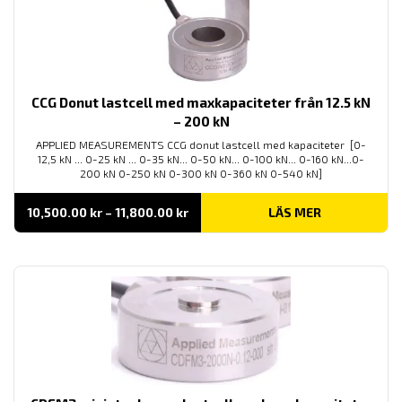
CCG Donut lastcell med maxkapaciteter från 12.5 kN
– 200 kN
APPLIED MEASUREMENTS CCG donut lastcell med kapaciteter [0-
12,5 kN ... 0-25 kN ... 0-35 kN... 0-50 kN... 0-100 kN... 0-160 kN...0-
200 kN 0-250 kN 0-300 kN 0-360 kN 0-540 kN]
Prisintervall:
10,500.00
kr
–
11,800.00
kr
LÄS MER
10,500.00 kr
till
11,800.00 kr