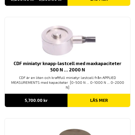
6,200.00 kr
till
6,300.00 kr
CDF miniatyr knapp-lastcell med maxkapaciteter
500 N … 2000 N
CDF är en liten och kraftfull miniatyr lastcell från APPLIED
MEASUREMENTS med kapaciteter [0-500 N ... 0-1000 N ... 0-2000
N]
5,700.00
kr
LÄS MER