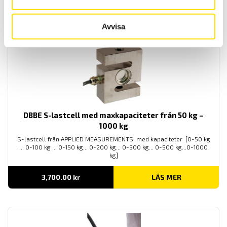
Prisintervall:
4,700.00
kr
–
6,700.00
kr
LÄS MER
4,700.00 kr
till
Avvisa
6,700.00 kr
DBBE S-lastcell med maxkapaciteter från 50 kg –
1000 kg
S-lastcell från APPLIED MEASUREMENTS med kapaciteter [0-50 kg
... 0-100 kg ... 0-150 kg... 0-200 kg... 0-300 kg... 0-500 kg...0-1000
kg]
3,700.00
kr
LÄS MER