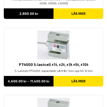
±50N, ±100N, ±200N]
2,800.00
kr
LÄS MER
PT4000 S-lastcell ±1t, ±2t, ±3t ±5t, ±10t
S-Lastcell PT4000, kapaciteter på från 1 ton upp till 10 ton
Prisintervall:
4,600.00
kr
–
11,400.00
kr
LÄS MER
4,600.00 kr
till
11,400.00 kr