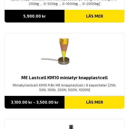
200kg ... 0-500kg ... 0-1000kg ... 0-2000kg]
5,900.00
kr
LÄS MER
ME Lastcell KM10 miniatyr knapplastcell
Miniatyrlastcell KM10 från ME knapplastcell i 6 kapaciteter [25N,
50N, 100N, 200N, 500N, 1000N]
Prisintervall:
3,100.00
kr
–
3,500.00
kr
LÄS MER
3,100.00 kr
till
3,500.00 kr