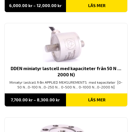
Prisintervall:
6,000.00
kr
–
12,000.00
kr
LÄS MER
6,000.00 kr
till
12,000.00 kr
DDEN miniatyr lastcell med kapaciteter från 50 N …
2000 N)
Miniatyr lastcell från APPLIED MEASUREMENTS med kapaciteter [0-
50 N...0-100 N...0-250 N... 0-500 N... 0-1000 N...0-2000 N]
Prisintervall:
7,700.00
kr
–
8,300.00
kr
LÄS MER
7,700.00 kr
till
8,300.00 kr