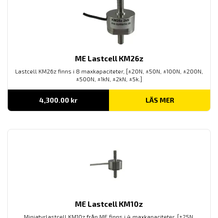
ME Lastcell KM26z
Lastcell KM26z finns i 8 maxkapaciteter, [±20N, ±50N, ±100N, ±200N,
±500N, ±1kN, ±2kN, ±5k.]
4,300.00
kr
LÄS MER
ME Lastcell KM10z
Miniatyrlastcell KM10z från ME finns i 4 maxkapaciteter, [±25N,