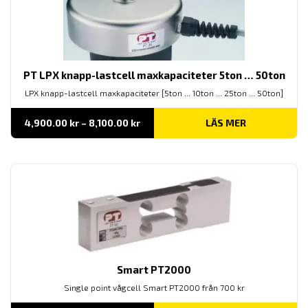
PT LPX knapp-lastcell maxkapaciteter 5ton … 50ton
LPX knapp-lastcell maxkapaciteter [5ton ... 10ton ... 25ton ... 50ton]
Prisintervall:
4,900.00
kr
–
8,100.00
kr
LÄS MER
4,900.00 kr
till
8,100.00 kr
Smart PT2000
Single point vågcell Smart PT2000 från 700 kr