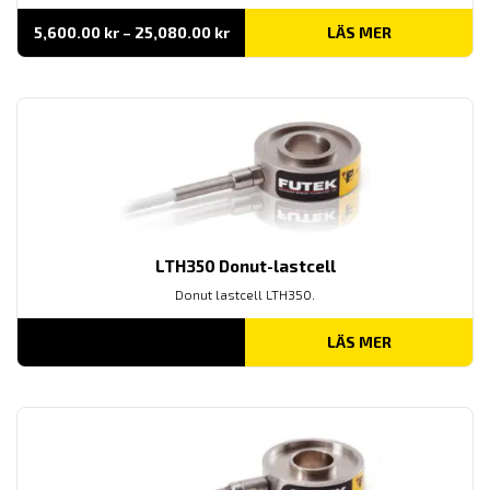
Prisintervall:
5,600.00
kr
–
25,080.00
kr
LÄS MER
5,600.00 kr
till
25,080.00 kr
LTH350 Donut-lastcell
Donut lastcell LTH350.
LÄS MER