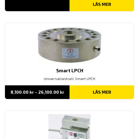
LÄS MER
Smart LPCH
Universallastcell Smart LPCH
Prisintervall:
8,100.00
kr
–
26,100.00
kr
LÄS MER
8,100.00 kr
till
26,100.00 kr