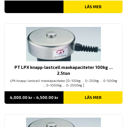
LÄS MER
PT LPX knapp-lastcell maxkapaciteter 100kg …
2.5ton
LPX knapp-lastcell maxkapaciteter [0-100kg ... 0-250kg ... 0-500kg
... 0-1000kg ... 0-2500kg ]
Prisintervall:
4,000.00
kr
–
4,500.00
kr
LÄS MER
4,000.00 kr
till
4,500.00 kr