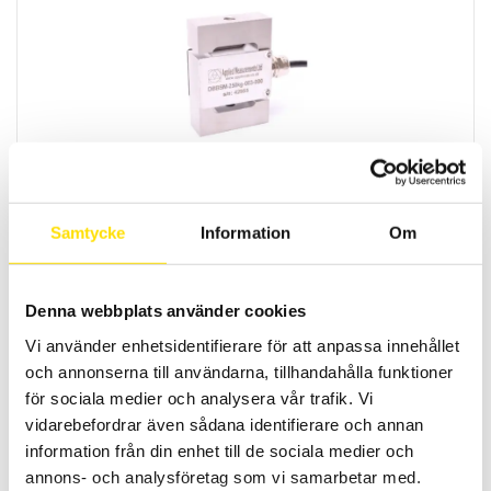
DBBSM S-lastcell med maxkapaciteter från 5 kN – 50
kN
S-lastcell från APPLIED MEASUREMENTS med kapaciteter [0-5 kN ...
0-10 kN ... 0-25 kN... 0-50 kN]
Samtycke
Information
Om
Prisintervall:
5,100.00
kr
–
7,000.00
kr
LÄS MER
5,100.00 kr
till
Denna webbplats använder cookies
7,000.00 kr
Vi använder enhetsidentifierare för att anpassa innehållet
och annonserna till användarna, tillhandahålla funktioner
för sociala medier och analysera vår trafik. Vi
vidarebefordrar även sådana identifierare och annan
information från din enhet till de sociala medier och
annons- och analysföretag som vi samarbetar med.