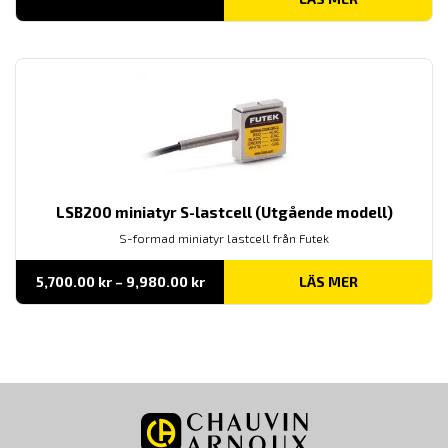
LSB200 miniatyr S-lastcell (Utgående modell)
S-formad miniatyr lastcell från Futek
Prisintervall:
5,700.00
kr
–
9,980.00
kr
LÄS MER
5,700.00 kr
till
9,980.00 kr