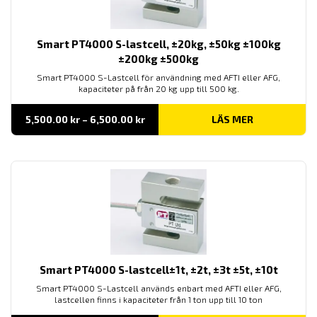
Smart PT4000 S-lastcell, ±20kg, ±50kg ±100kg
±200kg ±500kg
Smart PT4000 S-Lastcell för användning med AFTI eller AFG,
kapaciteter på från 20 kg upp till 500 kg.
Prisintervall:
5,500.00
kr
–
6,500.00
kr
LÄS MER
5,500.00 kr
till
6,500.00 kr
Smart PT4000 S-lastcell±1t, ±2t, ±3t ±5t, ±10t
Smart PT4000 S-Lastcell används enbart med AFTI eller AFG,
lastcellen finns i kapaciteter från 1 ton upp till 10 ton