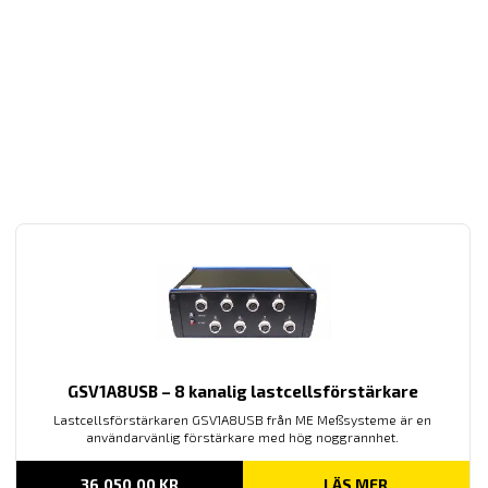
GSV1A8USB – 8 kanalig lastcellsförstärkare
Lastcellsförstärkaren GSV1A8USB från ME Meßsysteme är en
användarvänlig förstärkare med hög noggrannhet.
36,050.00
KR
LÄS MER