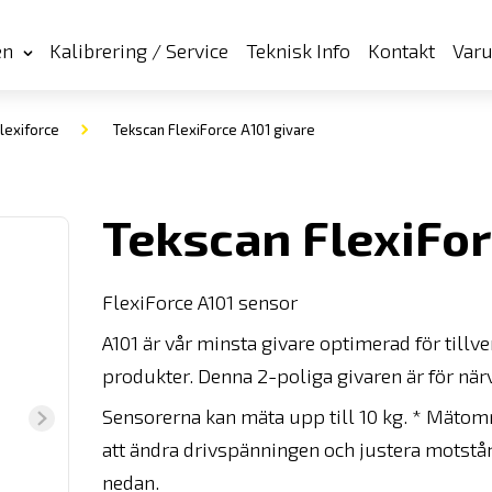
en
Kalibrering / Service
Teknisk Info
Kontakt
Var
lexiforce
Tekscan FlexiForce A101 givare
Tekscan FlexiFor
FlexiForce A101 sensor
A101 är vår minsta givare optimerad för tillv
produkter. Denna 2-poliga givaren är för nä
Sensorerna kan mäta upp till 10 kg. * Mätom
att ändra drivspänningen och justera motst
nedan.