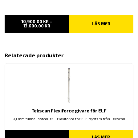
10,900.00
KR
–
LÄS MER
PRISINTERVALL:
13,600.00
KR
10,900.00 KR
TILL
13,600.00 KR
Relaterade produkter
Tekscan Flexiforce givare för ELF
0,1 mm tunna lastceller - Flexiforce för ELF-system från Tekscan
LÄS MER