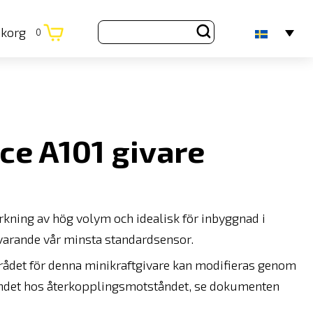
ukorg
0
ce A101 givare
erkning av hög volym och idealisk för inbyggnad i
rvarande vår minsta standardsensor.
rådet för denna minikraftgivare kan modifieras genom
åndet hos återkopplingsmotståndet, se dokumenten