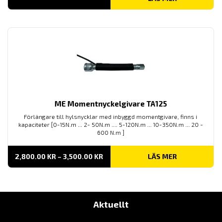
ME Momentnyckelgivare TA125
Förlängare till hylsnycklar med inbyggd momentgivare, finns i
kapaciteter [0-15N.m ... 2- 50N.m .... 5-120N.m ... 10-350N.m ... 20 -
600 N.m ]
PRISINTERVALL:
2,800.00
KR
–
3,500.00
KR
LÄS MER
2,800.00 KR
TILL
3,500.00 KR
Aktuellt