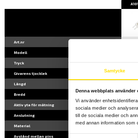
A10
Art.nr
Modell
A10
Tryck
18 o
Samtycke
Givarens tjocklek
0,2
Längd
15,
Denna webbplats använder 
Bredd
7,6
Vi använder enhetsidentifierar
Aktiv yta för mätning
3,8
sociala medier och analysera 
till de sociala medier och a
Anslutning
2-pi
med annan information som du 
Material
Poly
Avstånd mellan pins
2,5
Samtyckesval