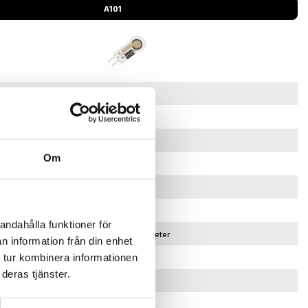
A101
A101
18 och 44 N
Om
0,203 mm
15,6 mm
7,6 mm
andahålla funktioner för
3,8 mm diameter
n information från din enhet
 tur kombinera informationen
2-pins
deras tjänster.
Polyester
2,54 mm