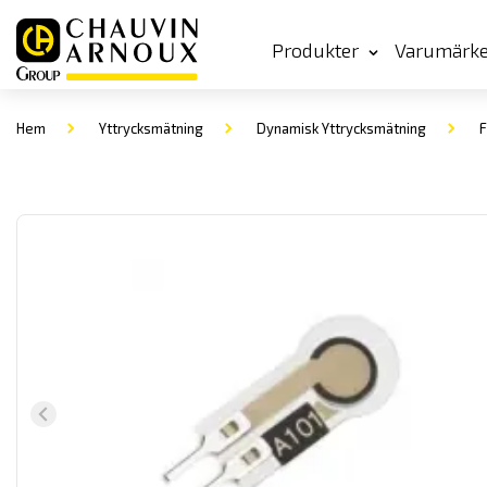
Produkter
Varumärk
Hem
Yttrycksmätning
Dynamisk Yttrycksmätning
F