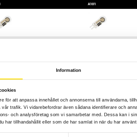
1
A101
1
A101
ch 44 N
18 och 44 N
Information
03 mm
0,203 mm
6 mm
15,6 mm
cookies
 mm
7,6 mm
e för att anpassa innehållet och annonserna till användarna, tillh
 mm diameter
3,8 mm diameter
vår trafik. Vi vidarebefordrar även sådana identifierare och anna
nnons- och analysföretag som vi samarbetar med. Dessa kan i sin
ns
2-pins
har tillhandahållit eller som de har samlat in när du har använt 
ester
Polyester
4 mm
2,54 mm