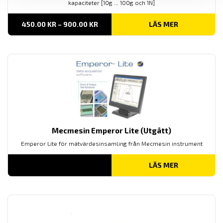
kapaciteter [10g ... 100g och 1N]
PRISINTERVALL:
450.00
KR
–
900.00
KR
LÄS MER
450.00 KR
TILL
900.00 KR
Mecmesin Emperor Lite (Utgått)
Emperor Lite för mätvärdesinsamling från Mecmesin instrument
LÄS MER