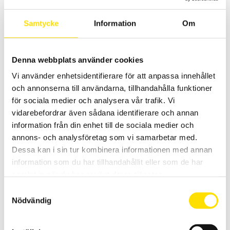
Samtycke
Information
Om
Denna webbplats använder cookies
Tekscan I-scan yttrycksmätning
Vi använder enhetsidentifierare för att anpassa innehållet
och annonserna till användarna, tillhandahålla funktioner
I-Scan från Tekscan
för sociala medier och analysera vår trafik. Vi
Systemet används för att mäta tryckfördelningen genom att de 0,1
vidarebefordrar även sådana identifierare och annan
mm tunna givarna placeras mellan underlaget och det tryckande
objektet. Resultatet presenteras både i realtid.
information från din enhet till de sociala medier och
annons- och analysföretag som vi samarbetar med.
LÄS MER
Dessa kan i sin tur kombinera informationen med annan
information som du har tillhandahållit eller som de har
samlat in när du har använt deras tjänster.
Samtyckesval
Relaterade produkter
Nödvändig