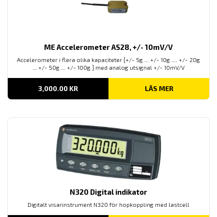
ME Accelerometer AS28, +/- 10mV/V
Accelerometer i flera olika kapaciteter [+/- 5g ... +/- 10g .... +/- 20g
... +/- 50g ... +/- 100g ] med analog utsignal +/- 10mV/V
3,000.00
KR
LÄS MER
N320 Digital indikator
Digitalt visarinstrument N320 för hopkoppling med lastcell