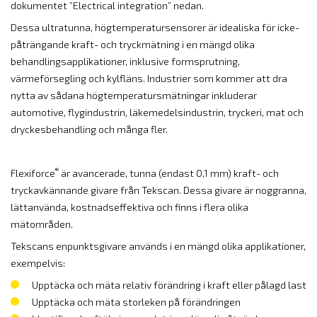
dokumentet ”Electrical integration” nedan.
Dessa ultratunna, högtemperatursensorer är idealiska för icke-
påträngande kraft- och tryckmätning i en mängd olika
behandlingsapplikationer, inklusive formsprutning,
värmeförsegling och kylfläns. Industrier som kommer att dra
nytta av sådana högtemperatursmätningar inkluderar
automotive, flygindustrin, läkemedelsindustrin, tryckeri, mat och
dryckesbehandling och många fler.
®
Flexiforce
är avancerade, tunna (endast 0,1 mm) kraft- och
tryckavkännande givare från Tekscan. Dessa givare är noggranna,
lättanvända, kostnadseffektiva och finns i flera olika
mätområden.
Tekscans enpunktsgivare används i en mängd olika applikationer,
exempelvis:
Upptäcka och mäta relativ förändring i kraft eller pålagd last
Upptäcka och mäta storleken på förändringen