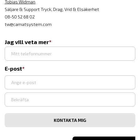
Tobias Widman
Säljare & Support Tryck, Drag, Vrid & Elsäkerhet
08-50 52 68 02
tw@camatsystem.com
Jag vill veta mer
E-post
Ange
e-
post
Bekräfta
e-
post