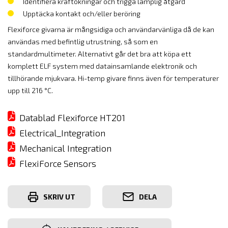
Identifiera kraftökningar och trigga lämplig åtgärd
Upptäcka kontakt och/eller beröring
Flexiforce givarna är mångsidiga och användarvänliga då de kan
användas med befintlig utrustning, så som en
standardmultimeter. Alternativt går det bra att köpa ett
komplett ELF system med datainsamlande elektronik och
tillhörande mjukvara. Hi-temp givare finns även för temperaturer
upp till 216 °C.
Datablad Flexiforce HT201
Electrical_Integration
Mechanical Integration
FlexiForce Sensors
SKRIV UT
DELA