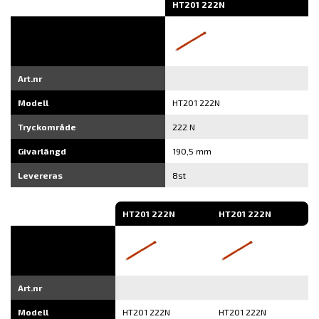
HT201 222N
Art.nr
Modell
HT201 222N
Tryckområde
222 N
Givarlängd
190,5 mm
Levereras
8st
HT201 222N
HT201 222N
Art.nr
Modell
HT201 222N
HT201 222N