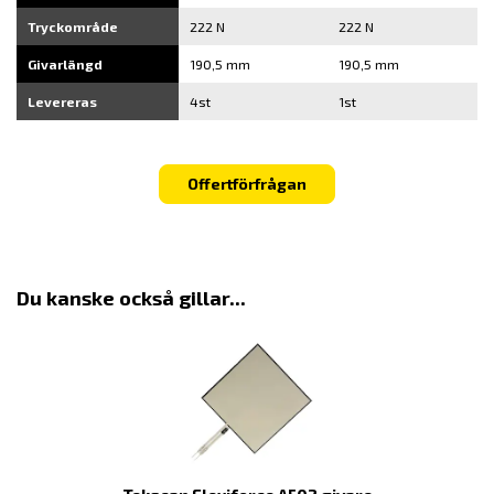
Tryckområde
222 N
222 N
Givarlängd
190,5 mm
190,5 mm
Levereras
4st
1st
Offertförfrågan
Du kanske också gillar...