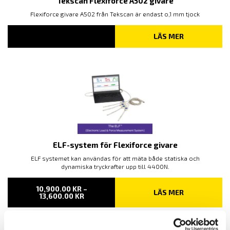
Tekscan Flexiforce A502 givare
Flexiforce givare A502 från Tekscan är endast o,1 mm tjock
LÄS MER
ELF-system för Flexiforce givare
ELF systemet kan användas för att mäta både statiska och
dynamiska tryckrafter upp till 4400N.
10,900.00
KR
–
LÄS MER
PRISINTERVALL:
13,600.00
KR
10,900.00 KR
TILL
13,600.00 KR