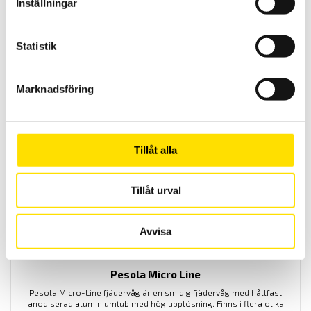
Inställningar
Statistik
GSV1A analog förstärkare +/-10V
Marknadsföring
Analog förstärkare med utsignal +/-10V
3,000.00
KR
LÄS MER
Tillåt alla
Rea!
Tillåt urval
Avvisa
Pesola Micro Line
Pesola Micro-Line fjädervåg är en smidig fjädervåg med hållfast
anodiserad aluminiumtub med hög upplösning. Finns i flera olika