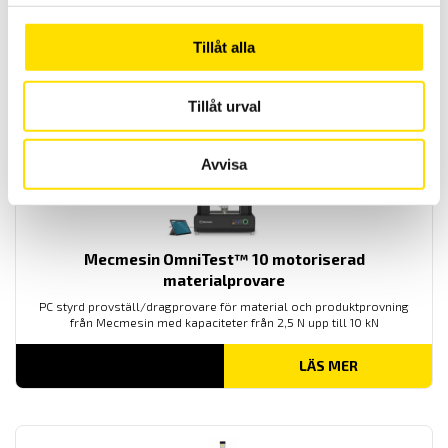
22,000.00
kr
–
LÄS MER
Prisintervall:
25,000.00
kr
Tillåt alla
22,000.00 kr
till
25,000.00 kr
Tillåt urval
Avvisa
Mecmesin OmniTest™ 10 motoriserad
materialprovare
PC styrd provställ/dragprovare för material och produktprovning
från Mecmesin med kapaciteter från 2,5 N upp till 10 kN
LÄS MER