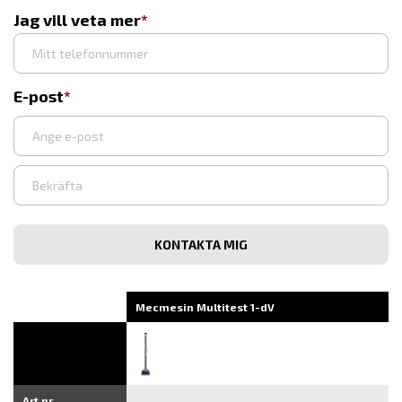
Jag vill veta mer
E-post
Ange
e-
post
Bekräfta
e-
post
Mecmesin Multitest 1-dV
Art.nr