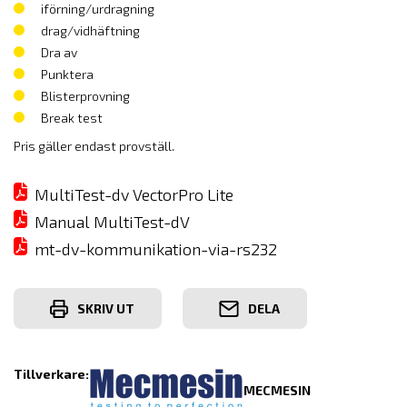
iförning/urdragning
drag/vidhäftning
Dra av
Punktera
Blisterprovning
Break test
Pris gäller endast provställ.
MultiTest-dv VectorPro Lite
Manual MultiTest-dV
mt-dv-kommunikation-via-rs232
SKRIV UT
DELA
Tillverkare:
MECMESIN