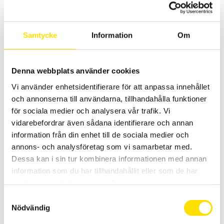
Samtycke
Information
Om
Denna webbplats använder cookies
ETL Skyddsledarprovare RS36 A & B
RS36A (10A)och RS36B (10A & 25A) är universiellt användbara
Vi använder enhetsidentifierare för att anpassa innehållet
skyddsledarprovare. Displayen har 13 mm höga LED-siffror med bra
och annonserna till användarna, tillhandahålla funktioner
avläsningsmöjligheter. Kontinuerlig visning av inställt gränsvärde
på display, vilket ger en översiktlig utformning och enkelt
för sociala medier och analysera vår trafik. Vi
handhavande av testinstrumentet.
vidarebefordrar även sådana identifierare och annan
information från din enhet till de sociala medier och
30,900.00
KR
–
LÄS MER
PRISINTERVALL:
36,900.00
KR
annons- och analysföretag som vi samarbetar med.
30,900.00 KR
Dessa kan i sin tur kombinera informationen med annan
TILL
36,900.00 KR
information som du har tillhandahållit eller som de har
samlat in när du har använt deras tjänster.
Samtyckesval
Nödvändig