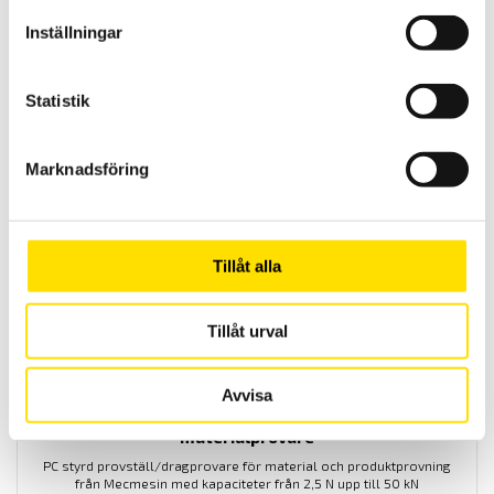
Inställningar
Mecmesin OmniTest™ 1 motoriserad
materialprovare
Statistik
PC styrd provställ/dragprovare för material och produktprovning
från Mecmesin med kapaciteter från 2,5 N upp till 1000 N
Marknadsföring
LÄS MER
Tillåt alla
Tillåt urval
Avvisa
Mecmesin OmniTest™ 50 motoriserad
materialprovare
PC styrd provställ/dragprovare för material och produktprovning
från Mecmesin med kapaciteter från 2,5 N upp till 50 kN