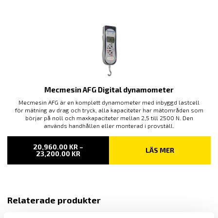
Mecmesin AFG Digital dynamometer
Mecmesin AFG är en komplett dynamometer med inbyggd lastcell
för mätning av drag och tryck, alla kapaciteter har mätområden som
börjar på noll och maxkapaciteter mellan 2,5 till 2500 N. Den
används handhållen eller monterad i provställ.
20,960.00
KR
–
LÄS MER
PRISINTERVALL:
23,200.00
KR
20,960.00 KR
TILL
23,200.00 KR
Relaterade produkter