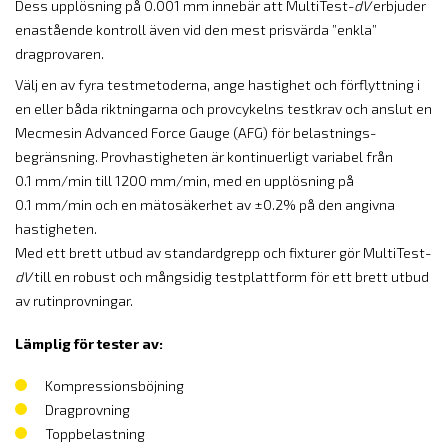
Dess upplösning på 0.001 mm innebär att MultiTest-
dV
erbjuder
enastående kontroll även vid den mest prisvärda ”enkla”
dragprovaren.
Välj en av fyra testmetoderna, ange hastighet och förflyttning i
en eller båda riktningarna och provcykelns testkrav och anslut en
Mecmesin Advanced Force Gauge (AFG) för belastnings-
begränsning. Provhastigheten är kontinuerligt variabel från
0.1 mm/min till 1200 mm/min, med en upplösning på
0.1 mm/min och en mätosäkerhet av ±0.2% på den angivna
hastigheten.
Med ett brett utbud av standardgrepp och fixturer gör MultiTest-
dV
till en robust och mångsidig testplattform för ett brett utbud
av rutinprovningar.
Lämplig för tester av:
Kompressionsböjning
Dragprovning
Toppbelastning