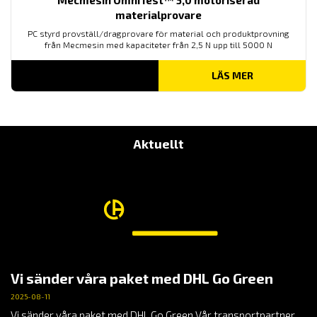
materialprovare
PC styrd provställ/dragprovare för material och produktprovning
från Mecmesin med kapaciteter från 2,5 N upp till 5000 N
LÄS MER
Aktuellt
Vi sänder våra paket med DHL Go Green
2025-08-11
Vi sänder våra paket med DHL Go Green Vår transportpartner