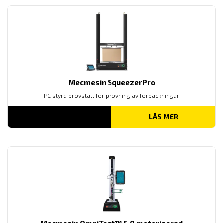
Mecmesin SqueezerPro
PC styrd provställ för provning av förpackningar
LÄS MER
Mecmesin OmniTest™ 5,0 motoriserad