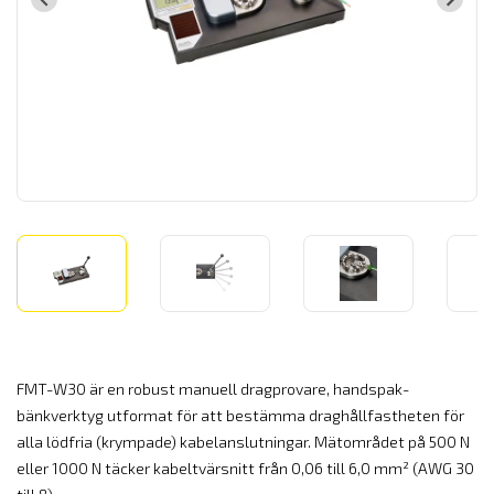
FMT-W30 är en robust manuell dragprovare, handspak-
bänkverktyg utformat för att bestämma draghållfastheten för
alla lödfria (krympade) kabelanslutningar. Mätområdet på 500 N
eller 1000 N täcker kabeltvärsnitt från 0,06 till 6,0 mm² (AWG 30