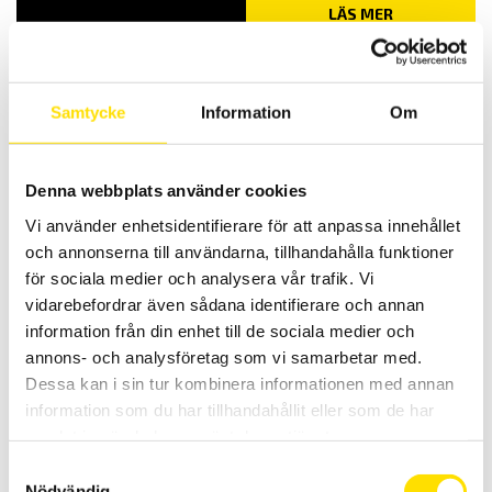
LÄS MER
Samtycke
Information
Om
Relaterade produkter
Denna webbplats använder cookies
Vi använder enhetsidentifierare för att anpassa innehållet
och annonserna till användarna, tillhandahålla funktioner
för sociala medier och analysera vår trafik. Vi
vidarebefordrar även sådana identifierare och annan
Mecmesin OmniTest™ 7,5 motoriserad
information från din enhet till de sociala medier och
materialprovare
annons- och analysföretag som vi samarbetar med.
PC styrd provställ/dragprovare för material och produktprovning
Dessa kan i sin tur kombinera informationen med annan
från Mecmesin med kapaciteter från 2,5 N upp till 7500 N
information som du har tillhandahållit eller som de har
LÄS MER
samlat in när du har använt deras tjänster.
Samtyckesval
Nödvändig