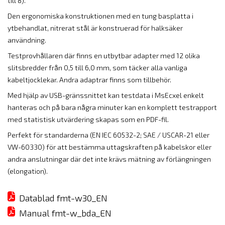
till 8).
Den ergonomiska konstruktionen med en tung basplatta i
ytbehandlat, nitrerat stål är konstruerad för halksäker
användning.
Testprovhållaren där finns en utbytbar adapter med 12 olika
slitsbredder från 0,5 till 6,0 mm, som täcker alla vanliga
kabeltjocklekar. Andra adaptrar finns som tillbehör.
Med hjälp av USB-gränssnittet kan testdata i MsEcxel enkelt
hanteras och på bara några minuter kan en komplett testrapport
med statistisk utvärdering skapas som en PDF-fil.
Perfekt för standarderna (EN IEC 60532-2; SAE / USCAR-21 eller
VW-60330) för att bestämma uttagskraften på kabelskor eller
andra anslutningar där det inte krävs mätning av förlängningen
(elongation).
Datablad fmt-w30_EN
Manual fmt-w_bda_EN