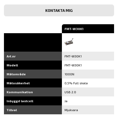
post
Bekräfta
e-
post
FMT-W30K1
Art.nr
FMT-W30K1
Modell
FMT-W30K1
Mätområde
1000N
Mätosäkerhet
0,5% Full skala
Kommunikation
USB 2.0
Inbyggd lastcell
Ja
Tillval
Mjukvara