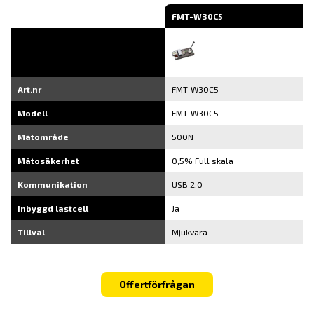
FMT-W30C5
Art.nr
FMT-W30C5
Modell
FMT-W30C5
Mätområde
500N
Mätosäkerhet
0,5% Full skala
Kommunikation
USB 2.0
Inbyggd lastcell
Ja
Tillval
Mjukvara
Offertförfrågan