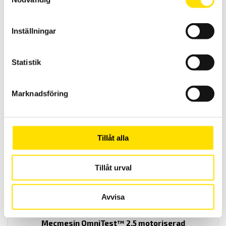
Inställningar
Statistik
Mecmesin Wedge grip 5kN
Marknadsföring
Universalt gripklo från Mecmesin för dragtester
LÄS MER
Tillåt alla
Tillåt urval
Avvisa
Mecmesin OmniTest™ 2,5 motoriserad