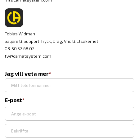
Tobias Widman
Säljare & Support Tryck, Drag, Vrid & Elsäkerhet
08-50 52 68 02
tw@camatsystem.com
Jag vill veta mer
E-post
Ange
e-