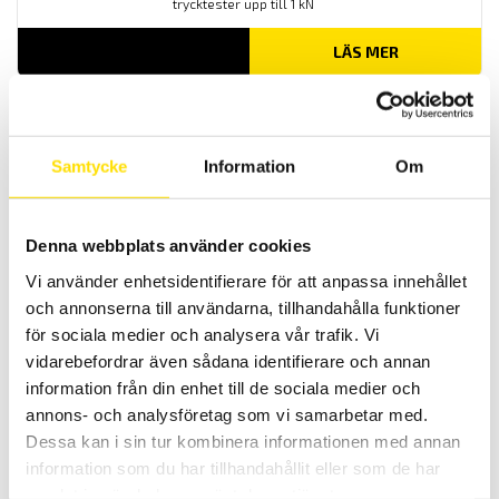
trycktester upp till 1 kN
LÄS MER
Samtycke
Information
Om
Denna webbplats använder cookies
Vi använder enhetsidentifierare för att anpassa innehållet
Mecmesin ST Statiskmomentgivare låg moment
och annonserna till användarna, tillhandahålla funktioner
Momentgivare Static Torque (ST) för låg moment med kapaciteter
för sociala medier och analysera vår trafik. Vi
från 50 mN.m till 2 N.m, används med SMART-kontakt för anslutning
till AFG och AFTI.
vidarebefordrar även sådana identifierare och annan
information från din enhet till de sociala medier och
LÄS MER
annons- och analysföretag som vi samarbetar med.
Dessa kan i sin tur kombinera informationen med annan
information som du har tillhandahållit eller som de har
samlat in när du har använt deras tjänster.