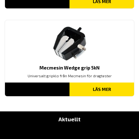
LÄS MER
Mecmesin Wedge grip 5kN
Universalt gripklo från Mecmesin för dragtester
LÄS MER
Aktuellt