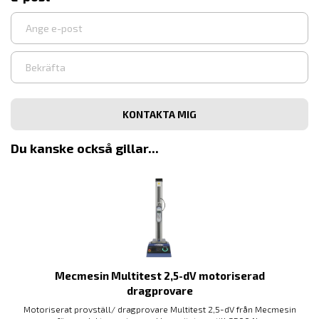
Ange
e-
post
Bekräfta
e-
post
Du kanske också gillar...
Mecmesin Multitest 2,5-dV motoriserad
dragprovare
Motoriserat provställ/ dragprovare Multitest 2,5-dV från Mecmesin