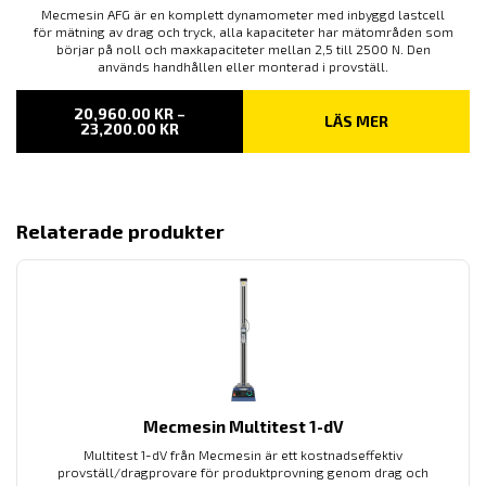
Mecmesin AFG är en komplett dynamometer med inbyggd lastcell
för mätning av drag och tryck, alla kapaciteter har mätområden som
börjar på noll och maxkapaciteter mellan 2,5 till 2500 N. Den
används handhållen eller monterad i provställ.
20,960.00
KR
–
LÄS MER
PRISINTERVALL:
23,200.00
KR
20,960.00 KR
TILL
23,200.00 KR
Relaterade produkter
Mecmesin Multitest 1-dV
Multitest 1-dV från Mecmesin är ett kostnadseffektiv
provställ/dragprovare för produktprovning genom drag och