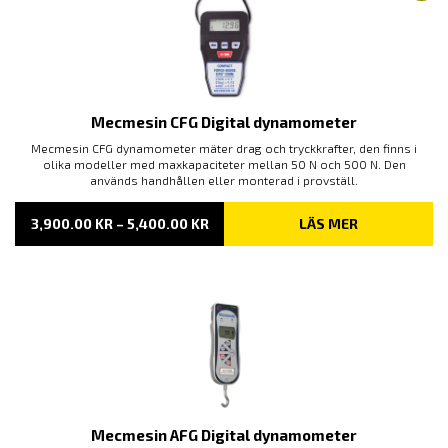
Mecmesin CFG Digital dynamometer
Mecmesin CFG dynamometer mäter drag och tryckkrafter, den finns i
olika modeller med maxkapaciteter mellan 50 N och 500 N. Den
används handhållen eller monterad i provställ.
PRISINTERVALL:
3,900.00
KR
–
5,400.00
KR
LÄS MER
3,900.00 KR
TILL
5,400.00 KR
Mecmesin AFG Digital dynamometer