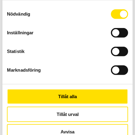
Samtyckesval
Nödvändig
Inställningar
Mecmesin OmniTest™ 2,5 motoriserad
materialprovare
Statistik
PC styrd provställ/dragprovare för material och produktprovning
från Mecmesin med kapaciteter från 2,5 N upp till 2500 N
Marknadsföring
LÄS MER
Tillåt alla
Tillåt urval
Avvisa
Mecmesin OmniTest™ 50 motoriserad