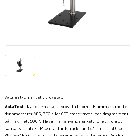
ValuTest-L manuellt provställ
ValuTest –L
är ett manuellt provställ som tillsammans med en
dynamometer AFG, BFG eller CFG mäter tryck- och dragmoment
på maximalt 500 N. Hävarmen används enkelt för att höja och
sänka tvärbalken. Maximal färdsträcka är 332 mm för BFG och
352 om CFG istället väljs. Levereras med fäste för AFG & BFG