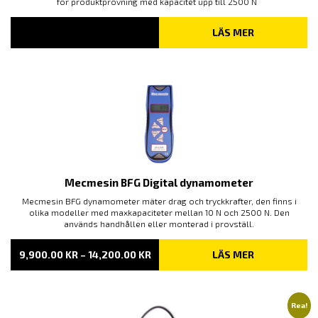
för produktprovning med kapacitet upp till 2500 N
LÄS MER
Mecmesin BFG Digital dynamometer
Mecmesin BFG dynamometer mäter drag och tryckkrafter, den finns i
olika modeller med maxkapaciteter mellan 10 N och 2500 N. Den
används handhållen eller monterad i provställ.
PRISINTERVALL:
9,900.00
KR
–
14,200.00
KR
LÄS MER
9,900.00 KR
TILL
14,200.00 KR
Rea!