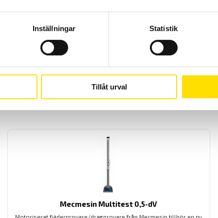
450 mm
0 mm/min
Ställbar 
Inställningar
Statistik
Offertförfrågan
Tillåt urval
Mecmesin Multitest 0,5-dV
Motoriserat fjäderprovare/dragprovare från Mecmesin tillhör en ny