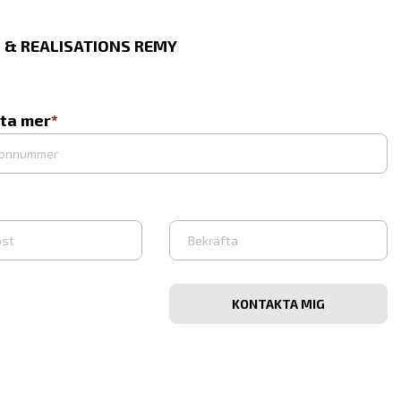
 & REALISATIONS REMY
eta mer
Bekräfta
e-
post