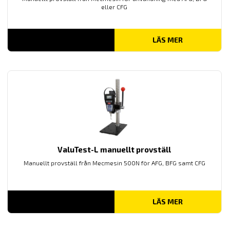
eller CFG
LÄS MER
ValuTest-L manuellt provställ
Manuellt provställ från Mecmesin 500N för AFG, BFG samt CFG
LÄS MER