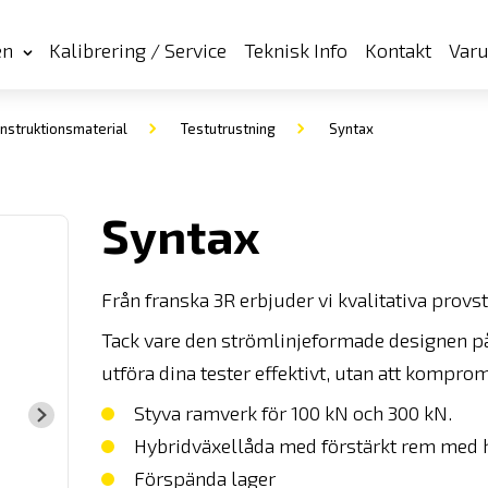
en
Kalibrering / Service
Teknisk Info
Kontakt
Var
nstruktionsmaterial
Testutrustning
Syntax
Syntax
Från franska 3R erbjuder vi kvalitativa provs
Tack vare den strömlinjeformade designen p
utföra dina tester effektivt, utan att kompro
Styva ramverk för 100 kN och 300 kN.
Hybridväxellåda med förstärkt rem med 
Förspända lager