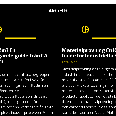
Aktuellt
röm? En
Materialprovning En 
ande guide från CA
Guide för Industriella
em
2024-12-06
Materialprovning är en avgöran
v de mest centrala begreppen
industrin, där kvalitet, säkerhe
och mätteknik. Kort sagt är
hosmaterial står i centrum. P
a laddningar som flödar i en
erbjuder vi expertlösningar för
finns en elektrisk
materialprovningsom säkerställ
nad. Dettaflöde, som drivs av
produkter uppfyller de högsta k
t), bildar grunden för alla
du en inblick imaterialprovning
tem ochapplikationer, från enkla
och varför du bör välja oss som
omplexa industriprocesser. Ström
samarbetspartner. Vad är Mate