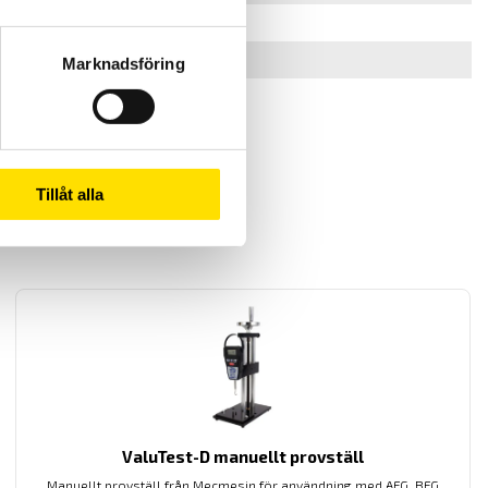
0.001 till 800 mm/min
Marknadsföring
Tillåt alla
ValuTest-D manuellt provställ
Manuellt provställ från Mecmesin för användning med AFG, BFG