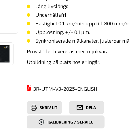
Lång livslängd
Underhållsfri
Hastighet 0,1 µm/min upp till 800 mm/m
Upplösning: +/- 0,1 µm.
Synkroniserade mätkanaler, justerbar mät
Provstället levereras med mjukvara.
Utbildning på plats hos er ingår.
3R-UTM-V3-2025-ENGLISH
SKRIV UT
DELA
KALIBRERING / SERVICE