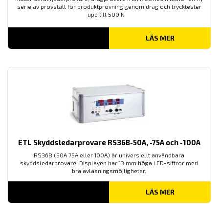
serie av provställ för produktprovning genom drag och trycktester
upp till 500 N
LÄS MER
ETL Skyddsledarprovare RS36B-50A, -75A och -100A
RS36B (50A 75A eller 100A) är universiellt användbara
skyddsledarprovare. Displayen har 13 mm höga LED-siffror med
bra avläsningsmöjligheter.
LÄS MER