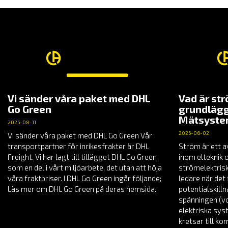
Vi sänder våra paket med DHL
Vad är st
Go Green
grundlägg
Mätsyst
2025-08-11
2025-06-02
Vi sänder våra paket med DHL Go Green Vår
transportpartner för inrikesfrakter är DHL
Ström är ett a
Freight. Vi har lagt till tillägget DHL Go Green
inom elteknik 
som en del i vårt miljöarbete, det utan att höja
strömelektrisk
våra fraktpriser. I DHL Go Green ingår följande;
ledare när det 
Läs mer om DHL Go Green på deras hemsida.
potentialskill
spänningen (vol
elektriska sys
kretsar till k