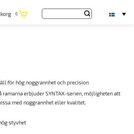
ukorg
0
täll för hög noggrannhet och precision
å ramarna erbjuder SYNTAX-serien, möjligheten att
missa med noggrannhet eller kvalitet.
hög styvhet