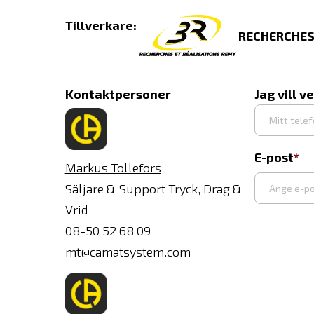
Tillverkare:
RECHERCHES
Kontaktpersoner
Jag vill v
E-post
Markus Tollefors
Säljare & Support Tryck, Drag &
Vrid
Ange
08-50 52 68 09
e-
mt@camatsystem.com
post