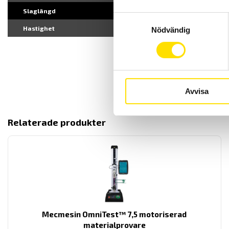
Slaglängd
450 mm
Samtyckesval
Hastighet
Ställbar 0.001 till 80
Nödvändig
Avvisa
Relaterade produkter
Mecmesin OmniTest™ 7,5 motoriserad
materialprovare