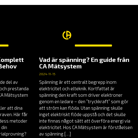
Komplett
Vad är spänning? En guide från
 Behov
CA Mätsystem
2024-11-15
de del av
Spänning är ett centralt begrepp inom
t och prestanda
elektricitet och elteknik. Kortfattat är
å CA Mätsystem
spänning den kraft som driver elektroner
genom en ledare – den ”tryckkraft” som gör
er att dina
att ström kan flöda. Utan spänning skulle
raven. Här får
inget elektriskt flöde uppstå och det skulle
, dess metoder
inte finnas något sätt att överföra energi via
 din
elektricitet. Hos CA Mätsystem är förståelsen
rialprovning?
av spänning […]