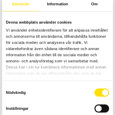
Samtycke
Information
Om
Denna webbplats använder cookies
Mecmesin OmniTest™ 25 motoriserad
Vi använder enhetsidentifierare för att anpassa innehållet
materialprovare
och annonserna till användarna, tillhandahålla funktioner
PC styrd provställ/dragprovare för material och produktprovning
för sociala medier och analysera vår trafik. Vi
från Mecmesin med kapaciteter från 2,5 N upp till 25 kN
vidarebefordrar även sådana identifierare och annan
information från din enhet till de sociala medier och
LÄS MER
annons- och analysföretag som vi samarbetar med.
Dessa kan i sin tur kombinera informationen med annan
information som du har tillhandahållit eller som de har
samlat in när du har använt deras tjänster.
Samtyckesval
Nödvändig
Inställningar
ValuTest-D manuellt provställ