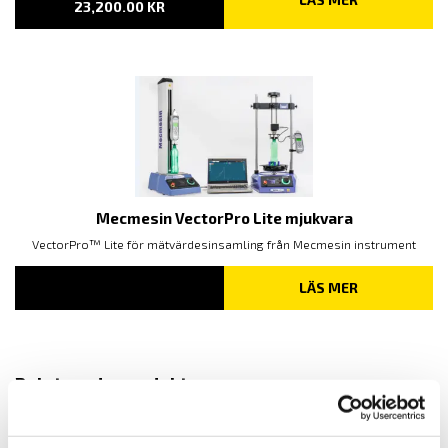
PRISINTERVALL:
23,200.00
KR
20,960.00 KR
TILL
23,200.00 KR
Mecmesin VectorPro Lite mjukvara
VectorPro™ Lite för mätvärdesinsamling från Mecmesin instrument
LÄS MER
Relaterade produkter