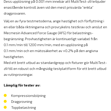
Dess upplösning på 0.001 mm innebär att MultiTest-
dV
erbjuder
enastående kontroll även vid den mest prisvärda ”enkla”
dragprovaren.
Välj en av fyra testmetoderna, ange hastighet och förflyttning i
en eller båda riktningarna och provcykelns testkrav och anslut en
Mecmesin Advanced Force Gauge (AFG) för belastnings-
begränsning. Provhastigheten är kontinuerligt variabel från
0.1 mm/min till 1200 mm/min, med en upplösning på
0.1 mm/min och en mätosäkerhet av ±0.2% på den angivna
hastigheten.
Med ett brett utbud av standardgrepp och fixturer gör MultiTest-
dV
till en robust och mångsidig testplattform för ett brett utbud
av rutinprovningar.
Lämplig för tester av:
Kompressionsböjning
Dragprovning
Toppbelastning