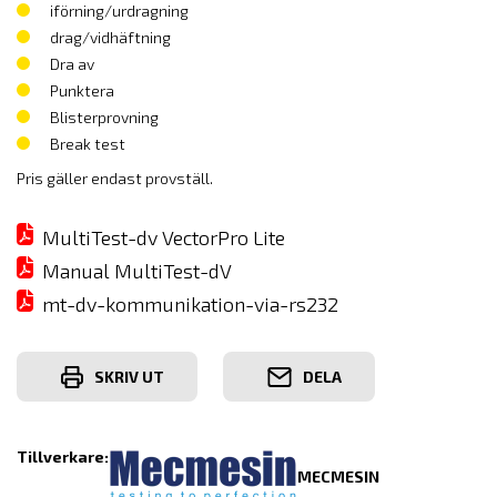
iförning/urdragning
drag/vidhäftning
Dra av
Punktera
Blisterprovning
Break test
Pris gäller endast provställ.
MultiTest-dv VectorPro Lite
Manual MultiTest-dV
mt-dv-kommunikation-via-rs232
SKRIV UT
DELA
Tillverkare:
MECMESIN