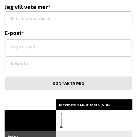
Jag vill veta mer
E-post
Ange
e-
post
Bekräfta
e-
post
Mecmesin Multitest 0,5-dV
Art.nr