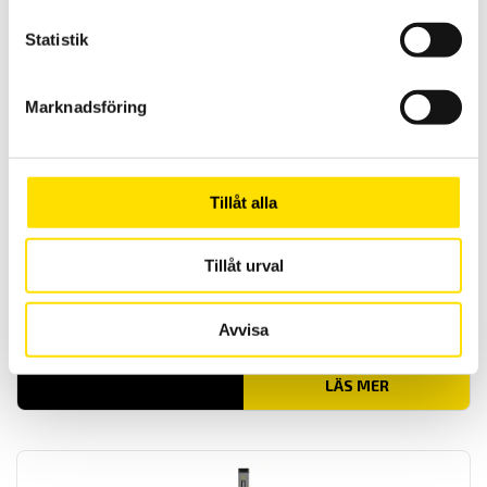
Manuellt provställ från Mecmesin för användning med AFG, BFG
eller CFG
Statistik
LÄS MER
Marknadsföring
Tillåt alla
Tillåt urval
MDD manuellt provställ
Avvisa
Manuellt provställ MDD från Mecmesin
LÄS MER