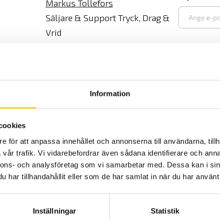
Markus Tollefors
Säljare & Support Tryck, Drag &
Vrid
Ange
08-50 52 68 09
e-
mt@camatsystem.com
post
Information
Tobias Widman
cookies
Säljare & Support Tryck, Drag,
e för att anpassa innehållet och annonserna till användarna, tillh
Vrid & Elsäkerhet
vår trafik. Vi vidarebefordrar även sådana identifierare och anna
08-50 52 68 02
nnons- och analysföretag som vi samarbetar med. Dessa kan i sin
tw@camatsystem.com
har tillhandahållit eller som de har samlat in när du har använt 
Inställningar
Statistik