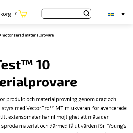
ukorg
0
motoriserad materialprovare
est™ 10
erialprovare
ör produkt och materialprovning genom drag och
och styrs med VectorPro™ MT mjukvaran för avancerade
 till extensometer har ni möjlighet att mäta den
h spröda material och därmed få ut värden för ’Young’s