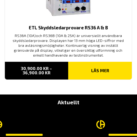
ETL Skyddsledarprovare RS36 A & B
RS36A (10A)och RS36B (10A & 25A) är universiellt användbara
skyddsledarprovare. Displayen har 13 mm höga LED-siffror med
bra avläsningsmöjligheter. Kontinuerlig visning av inställt
gränsvärde på display, vilket ger en översiktlig utformning och
enkelt handhavande av testinstrumentet.
30,900.00
KR
–
LÄS MER
PRISINTERVALL:
36,900.00
KR
30,900.00 KR
TILL
36,900.00 KR
Aktuellt