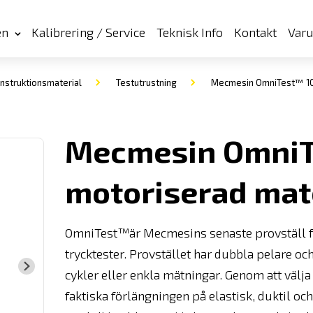
en
Kalibrering / Service
Teknisk Info
Kontakt
Var
nstruktionsmaterial
Testutrustning
Mecmesin OmniTest™ 10 
Mecmesin OmniT
motoriserad mat
OmniTest™är Mecmesins senaste provställ f
trycktester. Provstället har dubbla pelare 
cykler eller enkla mätningar. Genom att välja
faktiska förlängningen på elastisk, duktil oc