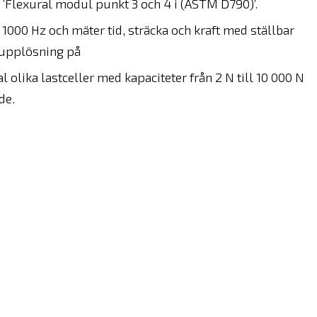
ch ’Flexural modul punkt 3 och 4 i (ASTM D790)’.
00 Hz och mäter tid, sträcka och kraft med ställbar
 upplösning på
l olika lastceller med kapaciteter från 2 N till 10 000 N
de.