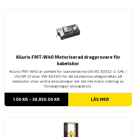
Alluris FMT-W40 Motoriserad dragprovare för
kabelskor
Alluris FMT-W40 är perfekt för standarderna (EN IEC 60532-2; SAE /
USCAR-21 eller VW-60330) för att bestämma uttagskraften på
kabelskor eller andra anslutningar där det inte krävs mätning av
förlängningen (elongation).
PRISINTERVALL:
1.00
KR
–
38,850.00
KR
LÄS MER
1.00 KR
TILL
38,850.00 KR