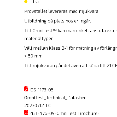
Trä
Provstället levereras med mjukvara.
Utbildning på plats hos er ingår.
Till OmniTest™ kan man enkelt ansluta exten
materialtyper.
Välj mellan Klass B-1 för mätning av förläng
> 50 mm.
Till mjukvaran går det även att köpa till 21 
DS-1173-05-
OmniTest_Technical_Datasheet-
20230712-LC
431-476-09-OmniTest_Brochure-