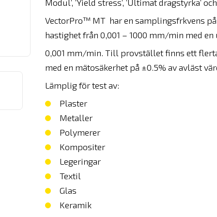
Modul’, ’Yield stress’, ’Ultimat dragstyrka’ o
VectorPro™ MT har en samplingsfrkvens på 10
hastighet från 0,001 – 1000 mm/min med en
0,001 mm/min. Till provstället finns ett flerta
med en mätosäkerhet på ±0.5% av avläst vär
Lämplig för test av:
Plaster
Metaller
Polymerer
Kompositer
Legeringar
Textil
Glas
Keramik