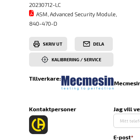
20230712-LC
ASM, Advanced Security Module,
840-470-D
SKRIV UT
DELA
KALIBRERING / SERVICE
Tillverkare:
Mecmesi
Kontaktpersoner
Jag vill v
E-post