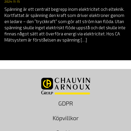
2024-11-15
Spänning är ett centralt begrepp inom elektricitet och elteknik.
Kortfattat är spänning den kraft som driver elektroner genom
en ledare – den ”tryckkraft” som gör att ström kan flöda. Utan
spänning skulle inget elektriskt flöde uppstå och det skulle inte
finnas något sätt att överföra energi via elektricitet. Hos CA
Mätsystem är förståelsen av spänning […]
GDPR
Köpvillkor