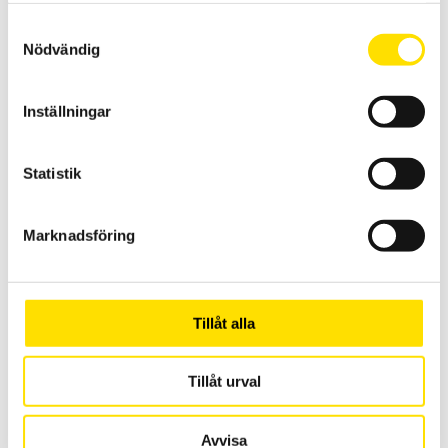
Samtyckesval
Nödvändig
ValuTest-L manuellt provställ
Manuellt provställ från Mecmesin 500N för AFG, BFG samt CFG
Inställningar
LÄS MER
Statistik
Marknadsföring
Tillåt alla
Syntech
PC styrd provställ/dragprovare för material och produktprovning
Tillåt urval
från 3R med kapaciteter upp till 2000 kN
LÄS MER
Avvisa