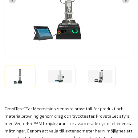
OmniTest™är Mecmesins senaste provställ för produkt och
materialprovning genom drag och trycktester. Provstället styrs
med VectorPro™ MT mjukvaran för avancerade cykler eller enkla
mätningar. Genom att välja till extensometer har ni möjlighet att