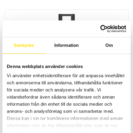
Samtycke
Information
Om
Mecmesin OmniTest™ 10 motoriserad
materialprovare
Denna webbplats använder cookies
PC styrd provställ/dragprovare för material och produktprovning
från Mecmesin med kapaciteter från 2,5 N upp till 10 kN
Vi använder enhetsidentifierare för att anpassa innehållet
och annonserna till användarna, tillhandahålla funktioner
LÄS MER
för sociala medier och analysera vår trafik. Vi
vidarebefordrar även sådana identifierare och annan
information från din enhet till de sociala medier och
annons- och analysföretag som vi samarbetar med.
Dessa kan i sin tur kombinera informationen med annan
information som du har tillhandahållit eller som de har
samlat in när du har använt deras tjänster.