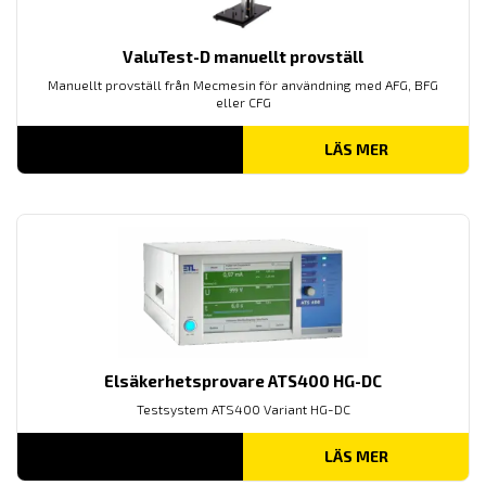
ValuTest-D manuellt provställ
Manuellt provställ från Mecmesin för användning med AFG, BFG
eller CFG
LÄS MER
Elsäkerhetsprovare ATS400 HG-DC
Testsystem ATS400 Variant HG-DC
LÄS MER