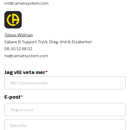
mt@camatsystem.com
Tobias Widman
Säljare & Support Tryck, Drag, Vrid & Elsäkerhet
08-50 52 68 02
tw@camatsystem.com
Jag vill veta mer
E-post
Ange
e-