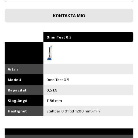
post
Bekräfta
e-
post
OmniTest 0.5
Art.nr
Modell
OmniTest 0.5
Kapacitet
0,5 kN
Slaglängd
1186 mm
Hastighet
Ställbar 0.01 till 1200 mm/min