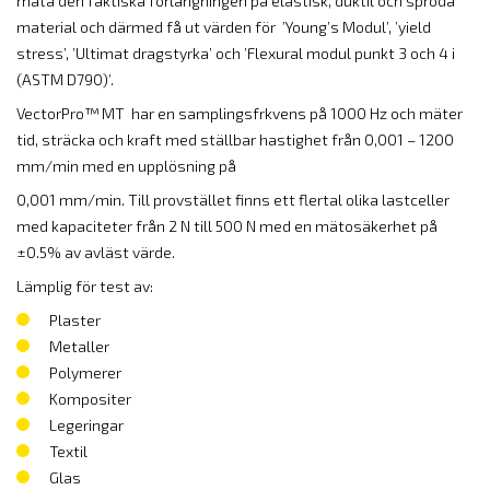
mäta den faktiska förlängningen på elastisk, duktil och spröda
material och därmed få ut värden för ’Young’s Modul’, ’yield
stress’, ’Ultimat dragstyrka’ och ’Flexural modul punkt 3 och 4 i
(ASTM D790)’.
VectorPro™ MT har en samplingsfrkvens på 1000 Hz och mäter
tid, sträcka och kraft med ställbar hastighet från 0,001 – 1200
mm/min med en upplösning på
0,001 mm/min. Till provstället finns ett flertal olika lastceller
med kapaciteter från 2 N till 500 N med en mätosäkerhet på
±0.5% av avläst värde.
Lämplig för test av:
Plaster
Metaller
Polymerer
Kompositer
Legeringar
Textil
Glas