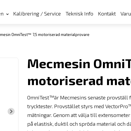
en
Kalibrering / Service
Teknisk Info
Kontakt
Var
esin OmniTest™ 7,5 motoriserad materialprovare
Mecmesin OmniT
motoriserad mat
OmniTest™är Mecmesins senaste provställ f
trycktester. Provstället styrs med VectorPr
mätningar. Genom att välja till extensometer 
på elastisk, duktil och spröda material och dä