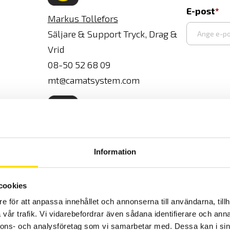
E-post
Markus Tollefors
Säljare & Support Tryck, Drag &
Vrid
Ange
08-50 52 68 09
e-
mt@camatsystem.com
post
Tobias Widman
Information
Säljare & Support Tryck, Drag,
Vrid & Elsäkerhet
08-50 52 68 02
cookies
tw@camatsystem.com
e för att anpassa innehållet och annonserna till användarna, tillh
vår trafik. Vi vidarebefordrar även sådana identifierare och anna
nnons- och analysföretag som vi samarbetar med. Dessa kan i sin