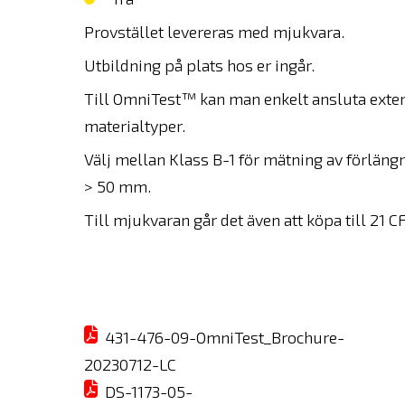
Provstället levereras med mjukvara.
Utbildning på plats hos er ingår.
Till OmniTest™ kan man enkelt ansluta exten
materialtyper.
Välj mellan Klass B-1 för mätning av förläng
> 50 mm.
Till mjukvaran går det även att köpa till 21 
431-476-09-OmniTest_Brochure-
20230712-LC
DS-1173-05-