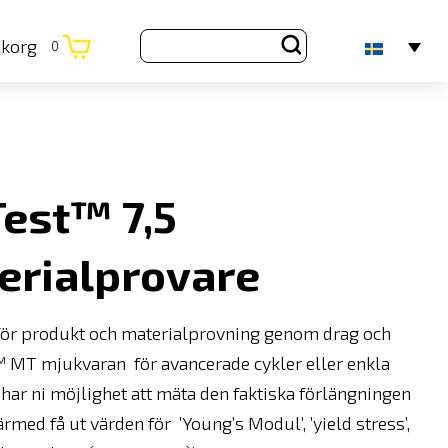
ukorg
0
est™ 7,5
erialprovare
ör produkt och materialprovning genom drag och
o™ MT mjukvaran för avancerade cykler eller enkla
har ni möjlighet att mäta den faktiska förlängningen
rmed få ut värden för ’Young’s Modul’, ’yield stress’,