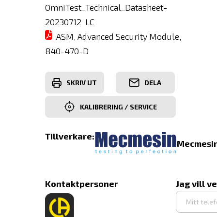
OmniTest_Technical_Datasheet-
20230712-LC
ASM, Advanced Security Module,
840-470-D
SKRIV UT
DELA
KALIBRERING / SERVICE
Tillverkare:
Mecmesi
Kontaktpersoner
Jag vill v