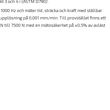
t 3 och 4 i (ASTM D790)’.
00 Hz och mäter tid, sträcka och kraft med ställbar
pplösning på 0,001 mm/min. Till provstället finns ett
 2 N till 7500 N med en mätosäkerhet på ±0.5% av avläst