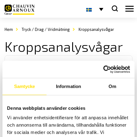
Hem
Tryck / Drag / Vridmätning
Kroppsanalysvågar
Kroppsanalysvågar
Samtycke
Information
Om
KERN MFB Kroppsanalysvåg
Denna webbplats använder cookies
KERN MFB är smidig och användarvänlig kroppsanalysvåg.
Maxkapacitet upp till 182 kg.
Vi använder enhetsidentifierare för att anpassa innehållet
och annonserna till användarna, tillhandahålla funktioner
2,380.00
kr
LÄS MER
för sociala medier och analysera vår trafik. Vi