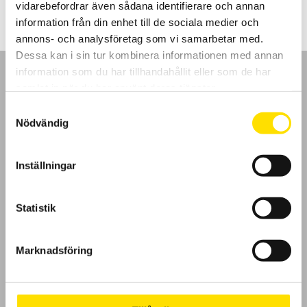
vidarebefordrar även sådana identifierare och annan
information från din enhet till de sociala medier och
annons- och analysföretag som vi samarbetar med.
Dessa kan i sin tur kombinera informationen med annan
information som du har tillhandahållit eller som de har
samlat in när du har använt deras tjänster.
Samtyckesval
Nödvändig
GDPR
Köpvillkor
Inställningar
Cookies
Statistik
Klagomål
Marknadsföring
Kundundersökning
Om Oss