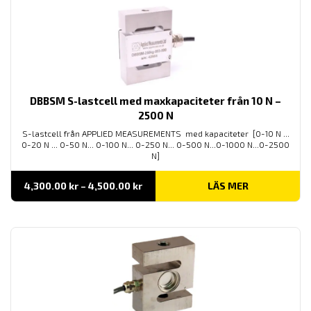
DBBSM S-lastcell med maxkapaciteter från 10 N –
2500 N
S-lastcell från APPLIED MEASUREMENTS med kapaciteter [0-10 N ...
0-20 N ... 0-50 N... 0-100 N... 0-250 N... 0-500 N...0-1000 N...0-2500
N]
Prisintervall:
4,300.00
kr
–
4,500.00
kr
LÄS MER
4,300.00 kr
till
4,500.00 kr