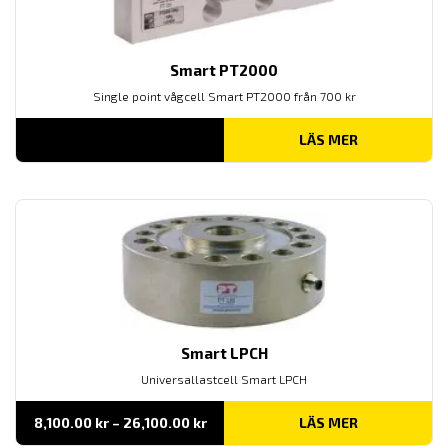
Smart PT2000
Single point vågcell Smart PT2000 från 700 kr
LÄS MER
Smart LPCH
Universallastcell Smart LPCH
Prisintervall:
8,100.00
kr
–
26,100.00
kr
LÄS MER
8,100.00 kr