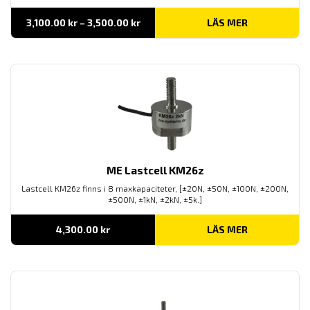
Prisintervall:
3,100.00
kr
–
3,500.00
kr
LÄS MER
3,100.00 kr
till
3,500.00 kr
ME Lastcell KM26z
Lastcell KM26z finns i 8 maxkapaciteter, [±20N, ±50N, ±100N, ±200N,
±500N, ±1kN, ±2kN, ±5k.]
4,300.00
kr
LÄS MER