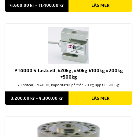
Prisintervall:
4,600.00
kr
–
11,400.00
kr
LÄS MER
4,600.00 kr
till
11,400.00 kr
PT4000 S-lastcell, ±20kg, ±50kg ±100kg ±200kg
±500kg
S-Lastcell PT4000, kapaciteter på från 20 kg upp till 500 kg.
Prisintervall:
3,200.00
kr
–
4,300.00
kr
LÄS MER
3,200.00 kr
till
4,300.00 kr