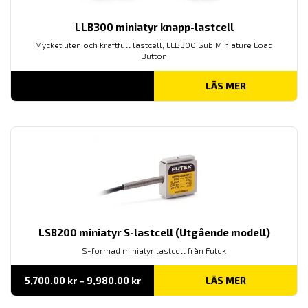
LLB300 miniatyr knapp-lastcell
Mycket liten och kraftfull lastcell, LLB300 Sub Miniature Load
Button
LÄS MER
LSB200 miniatyr S-lastcell (Utgående modell)
S-formad miniatyr lastcell från Futek
Prisintervall:
5,700.00
kr
–
9,980.00
kr
LÄS MER
5,700.00 kr
till