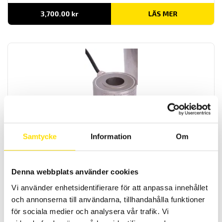
3,700.00
kr
LÄS MER
CCG Donut lastcell med maxkapaciteter från 12.5 kN
– 200 kN
Samtycke
Information
Om
APPLIED MEASUREMENTS CCG donut lastcell med kapaciteter [0-
12,5 kN ... 0-25 kN ... 0-35 kN... 0-50 kN... 0-100 kN... 0-160 kN...0-
200 kN 0-250 kN 0-300 kN 0-360 kN 0-540 kN]
Denna webbplats använder cookies
Prisintervall:
10,500.00
kr
–
11,800.00
kr
LÄS MER
10,500.00 kr
Vi använder enhetsidentifierare för att anpassa innehållet
till
och annonserna till användarna, tillhandahålla funktioner
11,800.00 kr
för sociala medier och analysera vår trafik. Vi