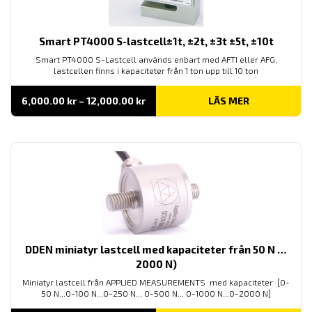
Smart PT4000 S-lastcell±1t, ±2t, ±3t ±5t, ±10t
Smart PT4000 S-Lastcell används enbart med AFTI eller AFG,
lastcellen finns i kapaciteter från 1 ton upp till 10 ton
Prisintervall:
6,000.00
kr
–
12,000.00
kr
LÄS MER
6,000.00 kr
till
12,000.00 kr
DDEN miniatyr lastcell med kapaciteter från 50 N …
2000 N)
Miniatyr lastcell från APPLIED MEASUREMENTS med kapaciteter [0-
50 N...0-100 N...0-250 N... 0-500 N... 0-1000 N...0-2000 N]