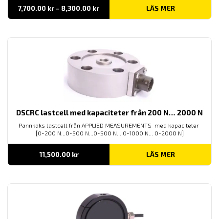
Prisintervall:
7,700.00
kr
–
8,300.00
kr
LÄS MER
7,700.00 kr
till
8,300.00 kr
DSCRC lastcell med kapaciteter från 200 N… 2000 N
Pannkaks lastcell från APPLIED MEASUREMENTS med kapaciteter
[0-200 N...0-500 N...0-500 N... 0-1000 N... 0-2000 N]
11,500.00
kr
LÄS MER