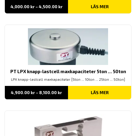
Prisintervall:
4,000.00
kr
–
4,500.00
kr
LÄS MER
4,000.00 kr
till
4,500.00 kr
PT LPX knapp-lastcell maxkapaciteter 5ton … 50ton
LPX knapp-lastcell maxkapaciteter [5ton ... 10ton ... 25ton ... 50ton]
Prisintervall:
4,900.00
kr
–
8,100.00
kr
LÄS MER
4,900.00 kr
till
8,100.00 kr