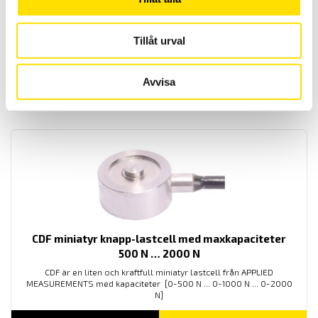
CDFM3 miniatyr knapp-lastcell med maxkapaciteter
100 N … 20 kN
APPLIED MEASUREMENTS CDFM3 miniatyr lastcell med kapaciteter
Tillåt urval
[0-100 N ... 0-250 N ... 0-500 N... 0-1000 N... 0-2000 N ... 0-5000
N... 0-10 kN... 0-20 kN]
Avvisa
Prisintervall:
6,200.00
kr
–
6,300.00
kr
LÄS MER
6,200.00 kr
till
6,300.00 kr
CDF miniatyr knapp-lastcell med maxkapaciteter
500 N … 2000 N
CDF är en liten och kraftfull miniatyr lastcell från APPLIED
MEASUREMENTS med kapaciteter [0-500 N ... 0-1000 N ... 0-2000
N]