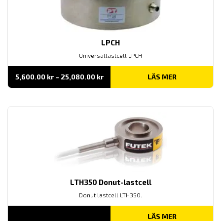
LPCH
Universallastcell LPCH
Prisintervall:
5,600.00
kr
–
25,080.00
kr
LÄS MER
5,600.00 kr
till
25,080.00 kr
LTH350 Donut-lastcell
Donut lastcell LTH350.
LÄS MER