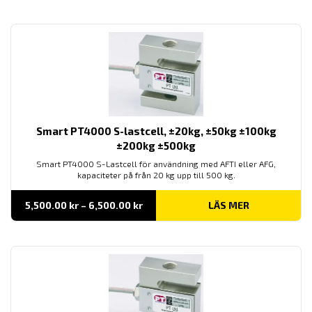
till
26,100.00 kr
Smart PT4000 S-lastcell, ±20kg, ±50kg ±100kg
±200kg ±500kg
Smart PT4000 S-Lastcell för användning med AFTI eller AFG,
kapaciteter på från 20 kg upp till 500 kg.
Prisintervall:
5,500.00
kr
–
6,500.00
kr
LÄS MER
5,500.00 kr
till
6,500.00 kr