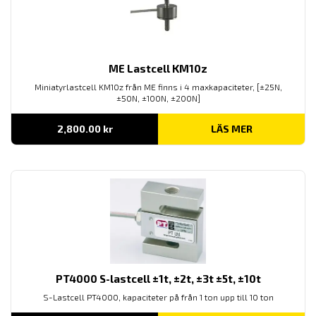
ME Lastcell KM10z
Miniatyrlastcell KM10z från ME finns i 4 maxkapaciteter, [±25N,
±50N, ±100N, ±200N]
2,800.00
kr
LÄS MER
PT4000 S-lastcell ±1t, ±2t, ±3t ±5t, ±10t
S-Lastcell PT4000, kapaciteter på från 1 ton upp till 10 ton