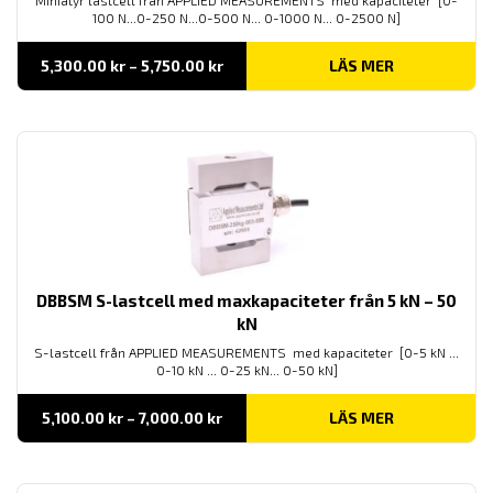
Miniatyr lastcell från APPLIED MEASUREMENTS med kapaciteter [0-
100 N...0-250 N...0-500 N... 0-1000 N... 0-2500 N]
Prisintervall:
5,300.00
kr
–
5,750.00
kr
LÄS MER
5,300.00 kr
till
5,750.00 kr
DBBSM S-lastcell med maxkapaciteter från 5 kN – 50
kN
S-lastcell från APPLIED MEASUREMENTS med kapaciteter [0-5 kN ...
0-10 kN ... 0-25 kN... 0-50 kN]
Prisintervall:
5,100.00
kr
–
7,000.00
kr
LÄS MER
5,100.00 kr
till
7,000.00 kr