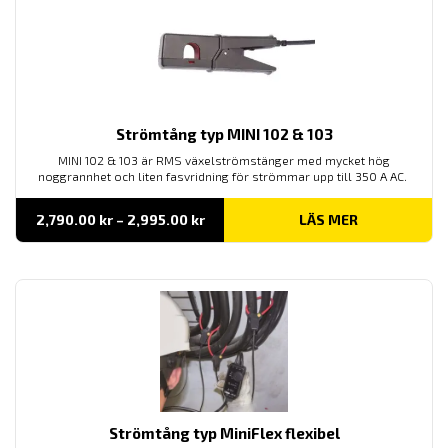
Strömtång typ MINI 102 & 103
MINI 102 & 103 är RMS växelströmstänger med mycket hög
noggrannhet och liten fasvridning för strömmar upp till 350 A AC.
Prisintervall:
2,790.00
kr
–
2,995.00
kr
LÄS MER
2,790.00 kr
till
2,995.00 kr
Strömtång typ MiniFlex flexibel