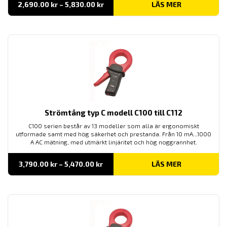
Prisintervall:
2,690.00
kr
–
5,830.00
kr
LÄS MER
2,690.00 kr
till
5,830.00 kr
Strömtång typ C modell C100 till C112
C100 serien består av 13 modeller som alla är ergonomiskt
utformade samt med hög säkerhet och prestanda. Från 10 mA...1000
A AC mätning, med utmärkt linjäritet och hög noggrannhet.
Prisintervall:
3,790.00
kr
–
5,470.00
kr
LÄS MER
3,790.00 kr
till
5,470.00 kr