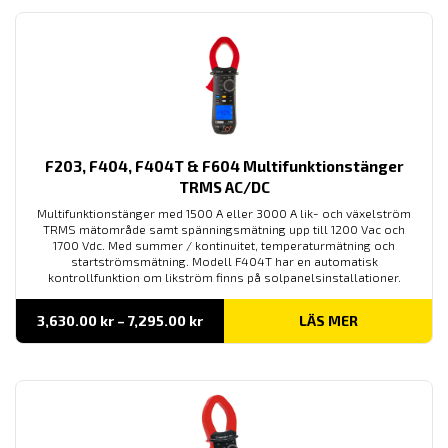
F203, F404, F404T & F604 Multifunktionstänger
TRMS AC/DC
Multifunktionstänger med 1500 A eller 3000 A lik- och växelström
TRMS mätområde samt spänningsmätning upp till 1200 Vac och
1700 Vdc. Med summer / kontinuitet, temperaturmätning och
startströmsmätning. Modell F404T har en automatisk
kontrollfunktion om likström finns på solpanelsinstallationer.
Prisintervall:
3,630.00
kr
–
7,295.00
kr
LÄS MER
3,630.00 kr
till
7,295.00 kr