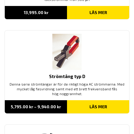
13,995.00
kr
LÄS MER
Strömtång typ D
Denna serie strömtänger är för de riktigt höga AC strömmarna. Med
mycket låg fasvridning samt med ett brett frekvensband fås
hög noggrannhet.
Prisintervall:
5,795.00
kr
–
9,940.00
kr
LÄS MER
5,795.00 kr
till
9,940.00 kr