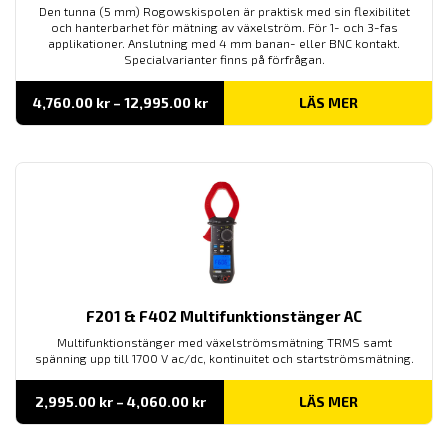
Den tunna (5 mm) Rogowskispolen är praktisk med sin flexibilitet
och hanterbarhet för mätning av växelström. För 1- och 3-fas
applikationer. Anslutning med 4 mm banan- eller BNC kontakt.
Specialvarianter finns på förfrågan.
Prisintervall:
4,760.00
kr
–
12,995.00
kr
LÄS MER
4,760.00 kr
till
12,995.00 kr
F201 & F402 Multifunktionstänger AC
Multifunktionstänger med växelströmsmätning TRMS samt
spänning upp till 1700 V ac/dc, kontinuitet och startströmsmätning.
Prisintervall:
2,995.00
kr
–
4,060.00
kr
LÄS MER
2,995.00 kr
till
4,060.00 kr