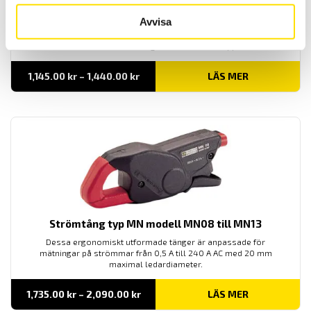
Avvisa
Strömtång typ MINI
MINI-serien är en serie med tänger för strömmar upp till 150 A AC.
Prisintervall:
1,145.00
kr
–
1,440.00
kr
LÄS MER
1,145.00 kr
till
1,440.00 kr
Strömtång typ MN modell MN08 till MN13
Dessa ergonomiskt utformade tänger är anpassade för
mätningar på strömmar från 0,5 A till 240 A AC med 20 mm
maximal ledardiameter.
Prisintervall:
1,735.00
kr
–
2,090.00
kr
LÄS MER
1,735.00 kr