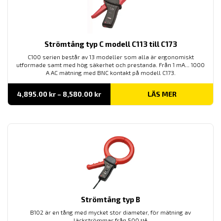
Strömtång typ C modell C113 till C173
C100 serien består av 13 modeller som alla är ergonomiskt
utformade samt med hög säkerhet och prestanda. Från 1 mA... 1000
A AC mätning med BNC kontakt på modell C173.
Prisintervall:
4,895.00
kr
–
8,580.00
kr
LÄS MER
4,895.00 kr
till
8,580.00 kr
Strömtång typ B
B102 är en tång med mycket stor diameter, för mätning av
läckströmmar från 500 μA