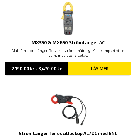
MX350 & MX650 Strömtänger AC
Multifunktionstänger för växelströmsmätning. Med kompakt yttre
samt med stor display.
Prisintervall:
2,190.00
kr
–
3,470.00
kr
LÄS MER
2,190.00 kr
till
3,470.00 kr
Strömtänger för oscilloskop AC/DC med BNC