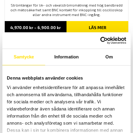
Strömtänger för lik- och växelströmsmätning med hög bandbredd
och mätosäkerhet samt BNC kontakt för inkoppling till oscilloskop
eller andra instrument med BNC-ingång.
Prisintervall:
4,970.00
kr
–
6,900.00
kr
LÄS MER
4,970.00 kr
till
6,900.00 kr
Samtycke
Information
Om
Denna webbplats använder cookies
Vi använder enhetsidentifierare för att anpassa innehållet
Strömtänger för oscilloskop AC med BNC
och annonserna till användarna, tillhandahålla funktioner
Strömtänger med BNC kontakt för inkopppling till oscillosokop
för sociala medier och analysera vår trafik. Vi
samt andra instrument med BNC ingång.
vidarebefordrar även sådana identifierare och annan
information från din enhet till de sociala medier och
Prisintervall:
3,560.00
kr
–
9,940.00
kr
LÄS MER
3,560.00 kr
annons- och analysföretag som vi samarbetar med.
till
9,940.00 kr
Dessa kan i sin tur kombinera informationen med annan