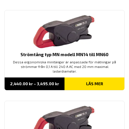
till
2,090.00 kr
Strömtång typ MN modell MN14 till MN60
Dessa ergonomiska minitänger är anpassade för mätningar på
strömmar från 0,1 A till 240 A AC med 20 mm maximal
ledardiameter.
Prisintervall:
2,440.00
kr
–
3,495.00
kr
LÄS MER
2,440.00 kr
till
3,495.00 kr