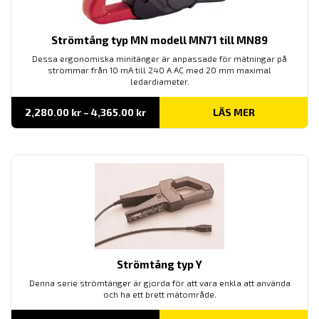
Strömtång typ MN modell MN71 till MN89
Dessa ergonomiska minitänger är anpassade för mätningar på
strömmar från 10 mA till 240 A AC med 20 mm maximal
ledardiameter.
Prisintervall:
2,280.00
kr
–
4,365.00
kr
LÄS MER
2,280.00 kr
till
4,365.00 kr
Strömtång typ Y
Denna serie strömtänger är gjorda för att vara enkla att använda
och ha ett brett mätområde.