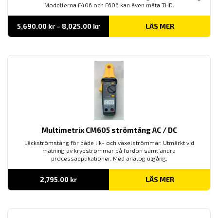
Modellerna F406 och F606 kan även mäta THD.
Prisintervall:
5,690.00
kr
–
8,025.00
kr
LÄS MER
5,690.00 kr
till
8,025.00 kr
Multimetrix CM605 strömtång AC / DC
Läckströmstång för både lik- och växelströmmar. Utmärkt vid
mätning av krypströmmar på fordon samt andra
processapplikationer. Med analog utgång.
2,795.00
kr
LÄS MER