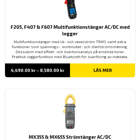
F205, F407 & F607 Multifunktionstänger AC/DC med
logger
Multifunktionstänger med lik- och växelström TRMS samt extra
funktioner som spännings-, kontinuitet- och startströmsmätning.
Dessutom med effekt- och övertonsanalys på enskilda toner.
Praktisk loggerfunktion med Bluetooth för överföring av mätdata.
Prisintervall:
4,490.00
kr
–
8,580.00
kr
LÄS MER
4,490.00 kr
till
8,580.00 kr
MX355 & MX655 Strömtänger AC/DC