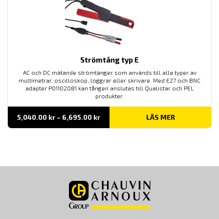
Strömtång typ E
AC och DC mätande strömtänger som används till alla typer av
multimetrar, oscilloskop, loggrar eller skrivare. Med E27 och BNC
adapter P01102081 kan tången anslutas till Qualistar och PEL
produkter.
Prisintervall:
5,040.00
kr
–
6,695.00
kr
LÄS MER
5,040.00 kr
till
6,695.00 kr