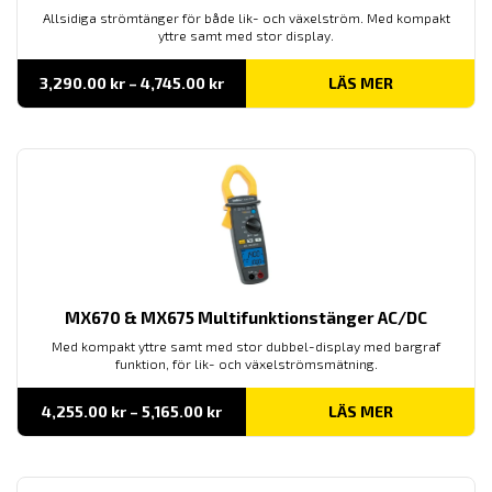
Allsidiga strömtänger för både lik- och växelström. Med kompakt
yttre samt med stor display.
Prisintervall:
3,290.00
kr
–
4,745.00
kr
LÄS MER
3,290.00 kr
till
4,745.00 kr
MX670 & MX675 Multifunktionstänger AC/DC
Med kompakt yttre samt med stor dubbel-display med bargraf
funktion, för lik- och växelströmsmätning.
Prisintervall:
4,255.00
kr
–
5,165.00
kr
LÄS MER
4,255.00 kr
till
5,165.00 kr