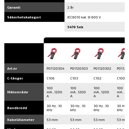
Garanti
2 år
Säkerhetskategori
IEC6010 kat. III 600 V
5470 Sek
Art.nr
P01120304
P01120303
P01120302
P01120
C-tänger
C106
C103
C102
C100
100
100
100
100
Mätområde
mA...1200
mA...1200
mA...1200
mA...12
A
A
A
A
30 Hz...10
30 Hz...10
30 Hz...10
30 Hz..
Bandbredd
kHz
kHz
kHz
kHz
Kabeldiameter
53 mm
53 mm
53 mm
53 mm