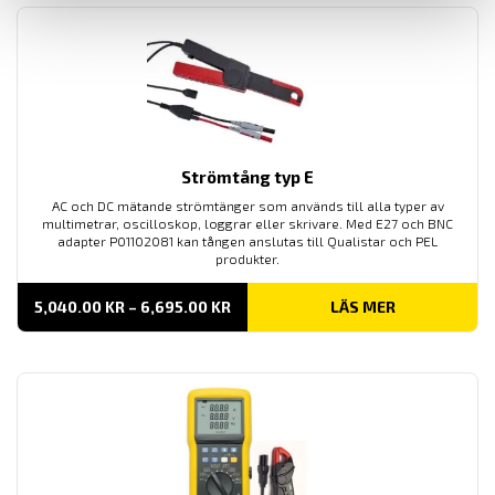
Strömtång typ E
AC och DC mätande strömtänger som används till alla typer av
multimetrar, oscilloskop, loggrar eller skrivare. Med E27 och BNC
adapter P01102081 kan tången anslutas till Qualistar och PEL
produkter.
PRISINTERVALL:
5,040.00
KR
–
6,695.00
KR
LÄS MER
5,040.00 KR
TILL
6,695.00 KR