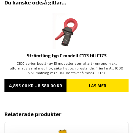
Du kanske också gillar...
Strömtång typ C modell C113 till C173
C100 serien består av 13 modeller som alla är ergonomiskt
utformade samt med hög säkerhet och prestanda. Från 1 mA... 1000
A AC mätning med BNC kontakt på modell C173.
PRISINTERVALL:
4,895.00
KR
–
8,580.00
KR
LÄS MER
4,895.00 KR
TILL
8,580.00 KR
Relaterade produkter