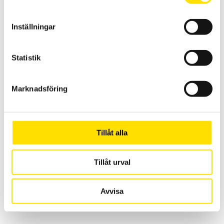
Adapter för jordtagsmätning vid parallella jordningar på exempelvis
högspänningsmaster och vindkraftverk med ansluten toppjordlina
Inställningar
under drift.
97,900.00
KR
–
LÄS MER
PRISINTERVALL:
118,900.00
KR
Statistik
97,900.00 KR
TILL
118,900.00 KR
Marknadsföring
Tillåt alla
Tillåt urval
Tillbehör till mätinstrument, mjuka väskor
Mjuka väskor för alla mätinstrument!
Avvisa
PRISINTERVALL:
885.00
KR
–
2,320.00
KR
LÄS MER
885.00 KR
TILL
2,320.00 KR