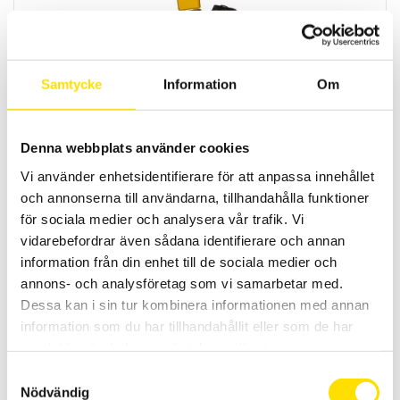
Samtycke
Information
Om
CA6541 & CA6543 Isolationsprovare 50…1000 V
50...1000 V isolationsprovare med och utan minne, för fältbruk med
PI och DAR funktion. Mycket hög mätosäkerhet med mätområde upp
Denna webbplats använder cookies
till 4 TΩ.
Vi använder enhetsidentifierare för att anpassa innehållet
16,950.00
KR
–
och annonserna till användarna, tillhandahålla funktioner
LÄS MER
PRISINTERVALL:
24,595.00
KR
16,950.00 KR
för sociala medier och analysera vår trafik. Vi
TILL
vidarebefordrar även sådana identifierare och annan
24,595.00 KR
information från din enhet till de sociala medier och
annons- och analysföretag som vi samarbetar med.
Dessa kan i sin tur kombinera informationen med annan
information som du har tillhandahållit eller som de har
samlat in när du har använt deras tjänster.
Samtyckesval
Nödvändig
CA6474 Adapter vid parallella jordanslutningar