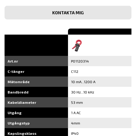
post
Bekräfta
e-
post
Art.nr
P01120314
C-tänger
C112
Mätområde
10 mA...1200 A
Bandbredd
30 Hz...10 kHz
Kabeldiameter
53 mm
Utgång
1 A AC
Utgångstyp
4mm
Kapslingsklass
IP40