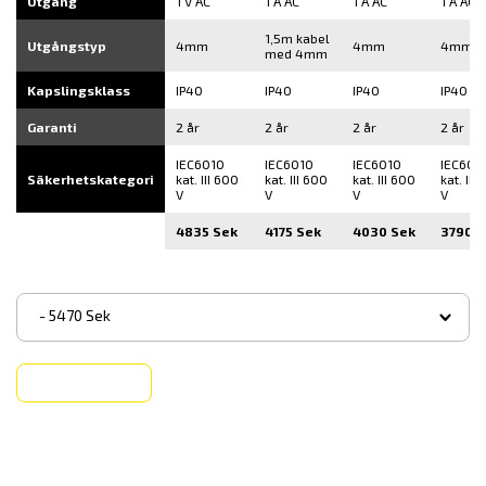
Utgång
1 V AC
1 A AC
1 A AC
1 A AC
1,5m kabel
Utgångstyp
4mm
4mm
4mm
med 4mm
Kapslingsklass
IP40
IP40
IP40
IP40
Garanti
2 år
2 år
2 år
2 år
IEC6010
IEC6010
IEC6010
IEC601
Säkerhetskategori
kat. III 600
kat. III 600
kat. III 600
kat. III
V
V
V
V
4835 Sek
4175 Sek
4030 Sek
3790 S
▾
- 5470 Sek
Köp