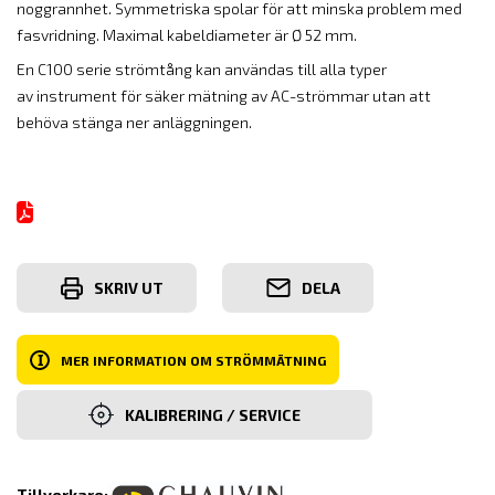
noggrannhet. Symmetriska spolar för att minska problem med
fasvridning. Maximal kabeldiameter är Ø 52 mm.
En C100 serie strömtång kan användas till alla typer
av instrument för säker mätning av AC-strömmar utan att
behöva stänga ner anläggningen.
SKRIV UT
DELA
I
MER INFORMATION OM STRÖMMÄTNING
KALIBRERING / SERVICE
Tillverkare: