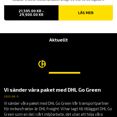
21,595.00
KR
–
LÄS MER
PRISINTERVALL:
29,900.00
KR
21,595.00 KR
TILL
29,900.00 KR
Aktuellt
Vi sänder våra paket med DHL Go Green
2025-08-11
Vi sänder våra paket med DHL Go Green Vår transportpartner
för inrikesfrakter är DHL Freight. Vi har lagt till tillägget DHL Go
Green som en del i vårt miljöarbete, det utan att höja våra