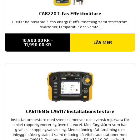
CA8220 1-fas Effektmätare
1- eller balanserad 3-fas energi & effektmätning samt startström,
övertoner, temperatur och varvtal.
10,900.00
KR
–
LÄS MER
PRISINTERVALL:
11,990.00
KR
10,900.00 KR
TILL
11,990.00 KR
CA6116N & CA6117 Installationstestare
Installationstestare med svenska menyer och svensk mjukvara för
enkel rapportgenerering även till excel. Med färgskärm som har
grafisk inkopplingsanvisning. Med spänningsfallsmätning och
inbyggd säkringstabell samt mätning på elbilsladdstationer med
adapter CA6652. Dokumentation enligt SS 436 40 00 utgåva 3.