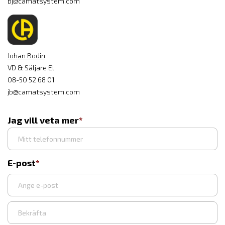
bj@camatsystem.com
Johan Bodin
VD & Säljare El
08-50 52 68 01
jb@camatsystem.com
Jag vill veta mer
E-post
Ange
e-