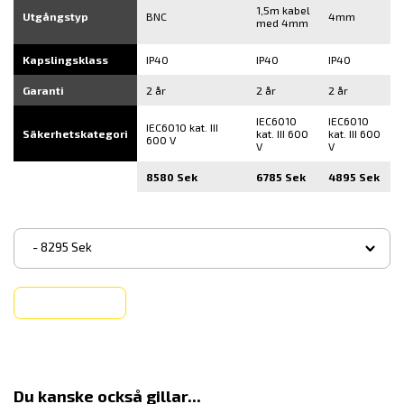
1,5m kabel
Utgångstyp
BNC
4mm
med 4mm
Kapslingsklass
IP40
IP40
IP40
Garanti
2 år
2 år
2 år
IEC6010
IEC6010
IEC6010 kat. III
Säkerhetskategori
kat. III 600
kat. III 600
600 V
V
V
8580 Sek
6785 Sek
4895 Sek
▾
- 8295 Sek
Köp
Du kanske också gillar...