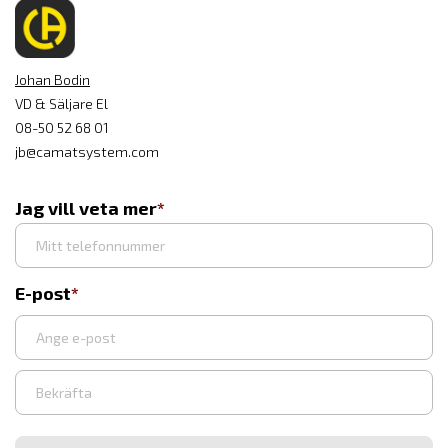
Johan Bodin
VD & Säljare El
08-50 52 68 01
jb@camatsystem.com
Jag vill veta mer
E-post
Ange
e-
post
Bekräfta