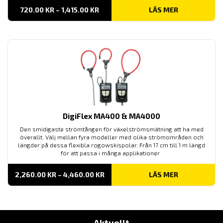
PRISINTERVALL:
720.00
KR
–
1,415.00
KR
LÄS MER
720.00 KR
TILL
1,415.00 KR
DigiFlex MA400 & MA4000
Den smidigaste strömtången för växelströmsmätning att ha med
överallt. Välj mellan fyra modeller med olika strömområden och
längder på dessa flexibla rogowskispolar. Från 17 cm till 1 m längd
för att passa i många applikationer
PRISINTERVALL:
2,260.00
KR
–
4,460.00
KR
LÄS MER
2,260.00 KR
TILL
4,460.00 KR
Aktuellt