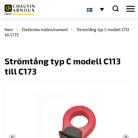
Hem
Elektriska mätinstrument
Strömtång typ C modell C113
till C173
Strömtång typ C modell C113
till C173