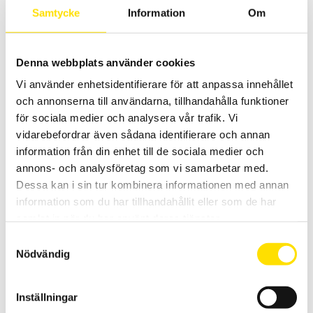
Samtycke
Information
Om
Denna webbplats använder cookies
Tillbehör till mätinstrument, mjuka väskor
Vi använder enhetsidentifierare för att anpassa innehållet
Mjuka väskor för alla mätinstrument!
och annonserna till användarna, tillhandahålla funktioner
PRISINTERVALL:
885.00
KR
–
2,320.00
KR
LÄS MER
för sociala medier och analysera vår trafik. Vi
885.00 KR
vidarebefordrar även sådana identifierare och annan
TILL
2,320.00 KR
information från din enhet till de sociala medier och
annons- och analysföretag som vi samarbetar med.
Dessa kan i sin tur kombinera informationen med annan
information som du har tillhandahållit eller som de har
samlat in när du har använt deras tjänster.
Samtyckesval
Nödvändig
CA702 & CA703 Spänningsprovare 600 V AC
Enkla spänningsprovare av multifunktionstyp som får plats överallt
Inställningar
med säkerhetskategori VI 600 V.