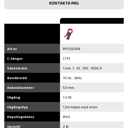
e-
post
Art.nr
P01120309
C-tänger
C173
Växelström
1 mA...1...10...100...1000 A
Bandbredd
10 Hz...3kHz
Kabeldiameter
53 mm
Utgång
1 V AC
Utgångstyp
1,5m kabel med 4mm
Kapslingsklass
IP40
Garanti
2 år