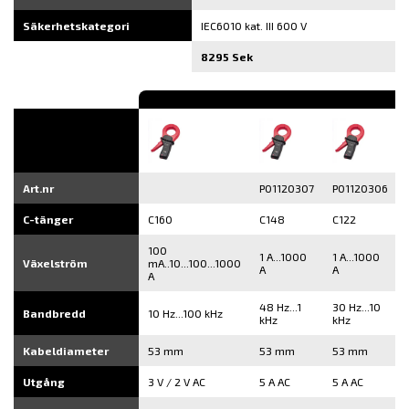
Säkerhetskategori
IEC6010 kat. III 600 V
8295 Sek
Art.nr
P01120307
P01120306
C-tänger
C160
C148
C122
100
1 A...1000
1 A...1000
Växelström
mA..10...100...1000
A
A
A
48 Hz...1
30 Hz...10
Bandbredd
10 Hz...100 kHz
kHz
kHz
Kabeldiameter
53 mm
53 mm
53 mm
Utgång
3 V / 2 V AC
5 A AC
5 A AC