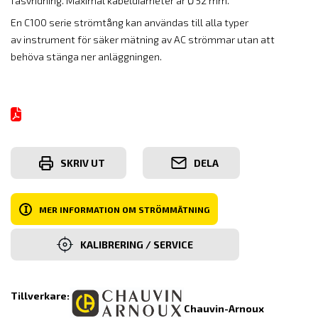
fasvridning. Maximal kabeldiameter är Ø 52 mm.
En C100 serie strömtång kan användas till alla typer
av instrument för säker mätning av AC strömmar utan att
behöva stänga ner anläggningen.
SKRIV UT
DELA
I
MER INFORMATION OM STRÖMMÄTNING
KALIBRERING / SERVICE
Tillverkare:
Chauvin-Arnoux