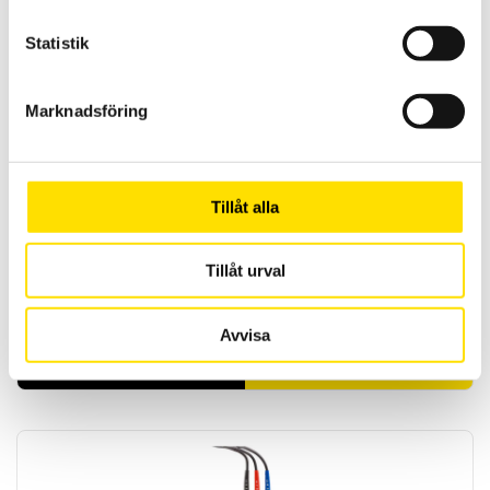
PRISINTERVALL:
630.00
KR
–
780.00
KR
LÄS MER
630.00 KR
Statistik
TILL
780.00 KR
Marknadsföring
Tillåt alla
Reläer från AMRA och AMRA-MTI
Tillåt urval
AMRA är en av de ledande tillverkarna av elektromekaniska reläer
till fast- och rullande järnvägsmaterial samt för
transformatorstationer.
Avvisa
LÄS MER