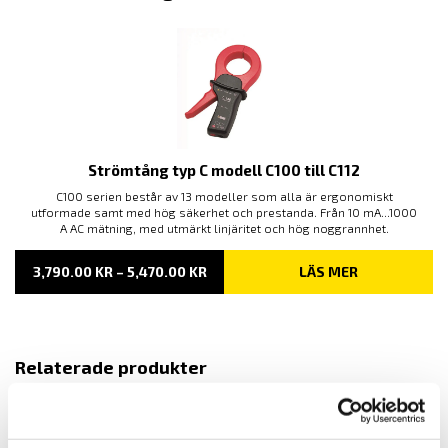
Strömtång typ C modell C100 till C112
C100 serien består av 13 modeller som alla är ergonomiskt
utformade samt med hög säkerhet och prestanda. Från 10 mA...1000
A AC mätning, med utmärkt linjäritet och hög noggrannhet.
PRISINTERVALL:
3,790.00
KR
–
5,470.00
KR
LÄS MER
3,790.00 KR
TILL
5,470.00 KR
Relaterade produkter