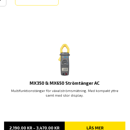
MX350 & MX650 Strömtänger AC
Multifunktionstänger för växelströmsmätning. Med kompakt yttre
samt med stor display.
PRISINTERVALL:
2,190.00
KR
–
3,470.00
KR
LÄS MER