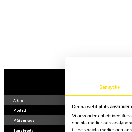
MX675
Samtycke
Art.nr
MX0675
Denna webbplats använder 
Modell
MX675
Vi använder enhetsidentifierar
Mätområde
50mA...1000 A 
sociala medier och analysera 
till de sociala medier och a
Bandbredd
DC...3 kHz