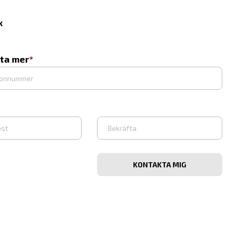
x
eta mer
Bekräfta
e-
post