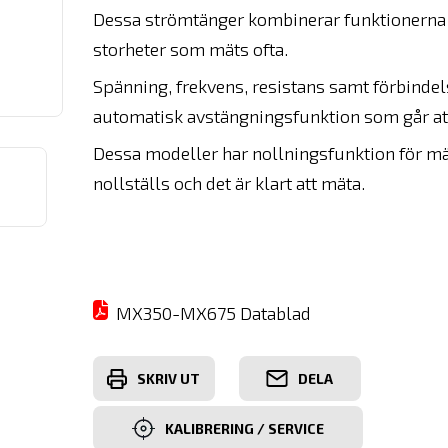
Dessa s
trömtänger kombinerar funktionerna m
storheter som mäts ofta.
Spänning, frekvens, resistans samt förbinde
automatisk avstängningsfunktion som går att
Dessa modeller har nollningsfunktion för mät
nollställs och det är klart att mäta.
MX350-MX675 Datablad
SKRIV UT
DELA
KALIBRERING / SERVICE