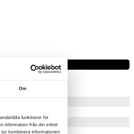
0
Om
70
0
andahålla funktioner för
..1000 A AC
n information från din enhet
 tur kombinera informationen
 kHz