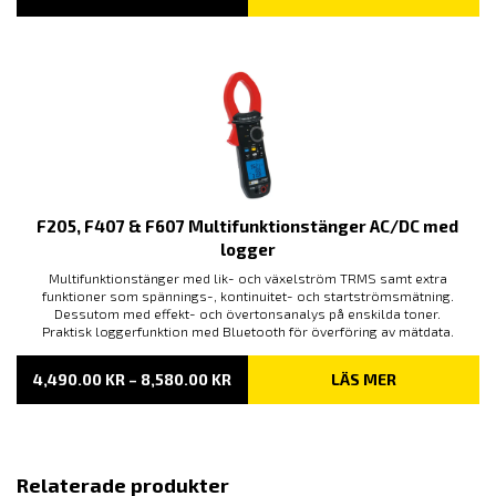
3,630.00 KR
TILL
7,295.00 KR
F205, F407 & F607 Multifunktionstänger AC/DC med
logger
Multifunktionstänger med lik- och växelström TRMS samt extra
funktioner som spännings-, kontinuitet- och startströmsmätning.
Dessutom med effekt- och övertonsanalys på enskilda toner.
Praktisk loggerfunktion med Bluetooth för överföring av mätdata.
PRISINTERVALL:
4,490.00
KR
–
8,580.00
KR
LÄS MER
4,490.00 KR
TILL
8,580.00 KR
Relaterade produkter