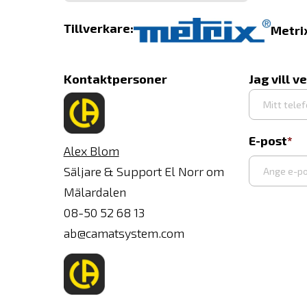
Tillverkare:
Metri
Kontaktpersoner
Jag vill v
E-post
Alex Blom
Säljare & Support El Norr om
Mälardalen
Ange
08-50 52 68 13
e-
ab@camatsystem.com
post