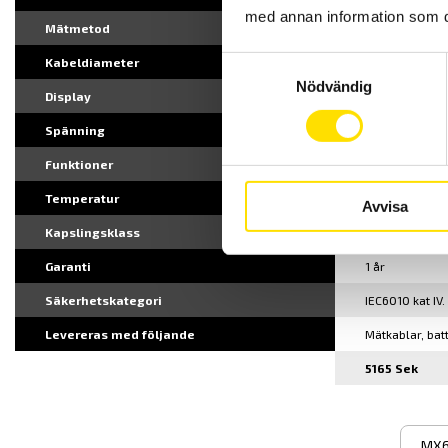
med annan information som du 
Mätmetod
AC/DC TRMS
Samtyckesval
Kabeldiameter
40 mm
Nödvändig
Display
10 000-siffror
Spänning
500 mV...1000
Funktioner
Summer/PEAK/
Temperatur
Typ K
Avvisa
Kapslingsklass
IP30
Garanti
1 år
Säkerhetskategori
IEC6010 kat IV. 
Levereras med följande
Mätkablar, bat
5165 Sek
MX6