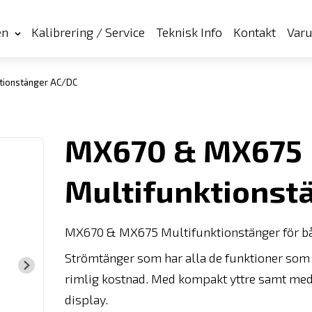
en
Kalibrering / Service
Teknisk Info
Kontakt
Var
tionstänger AC/DC
MX670 & MX675
Multifunktionst
MX670 & MX675 Multifunktionstänger för bå
Strömtänger som har alla de funktioner som b
rimlig kostnad. Med kompakt yttre samt med
display.