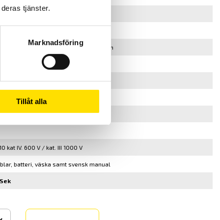
deras tjänster.
C TRMS
m
Marknadsföring
-siffrors digital display för 2 mätvärden
V...1000 V AC/200 mV...1400 V DC
r/PEAK/HOLD/MIN/MAX-funktion
Tillåt alla
0 kat IV. 600 V / kat. III 1000 V
blar, batteri, väska samt svensk manual
 Sek
▾
Köp