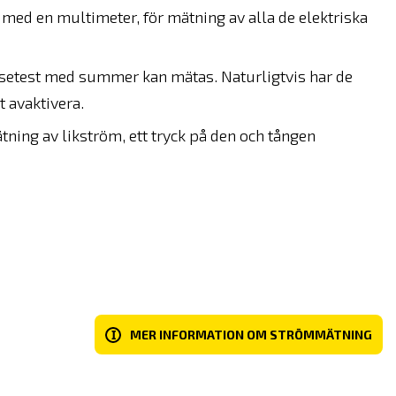
ed en multimeter, för mätning av alla de elektriska
lsetest med summer kan mätas. Naturligtvis har de
 avaktivera.
ning av likström, ett tryck på den och tången
I
MER INFORMATION OM STRÖMMÄTNING