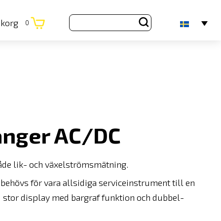
ukorg
0
änger AC/DC
de lik- och växelströmsmätning.
ehövs för vara allsidiga serviceinstrument till en
 stor display med bargraf funktion och dubbel-