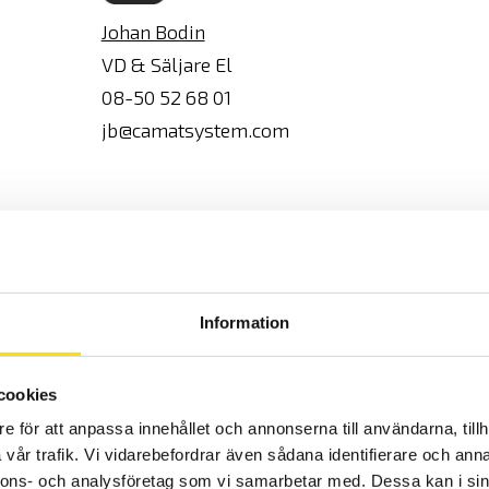
Johan Bodin
VD & Säljare El
08-50 52 68 01
jb@camatsystem.com
MX67
Information
MX06
cookies
MX67
e för att anpassa innehållet och annonserna till användarna, tillh
AC / 100 mA...1400 A DC
50mA.
vår trafik. Vi vidarebefordrar även sådana identifierare och anna
nnons- och analysföretag som vi samarbetar med. Dessa kan i sin
50...3