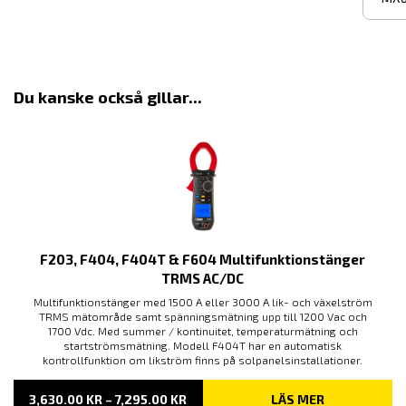
Du kanske också gillar...
F203, F404, F404T & F604 Multifunktionstänger
TRMS AC/DC
Multifunktionstänger med 1500 A eller 3000 A lik- och växelström
TRMS mätområde samt spänningsmätning upp till 1200 Vac och
1700 Vdc. Med summer / kontinuitet, temperaturmätning och
startströmsmätning. Modell F404T har en automatisk
kontrollfunktion om likström finns på solpanelsinstallationer.
PRISINTERVALL:
3,630.00
KR
–
7,295.00
KR
LÄS MER