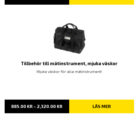
5,690.00 KR
TILL
8,025.00 KR
Tillbehör till mätinstrument, mjuka väskor
Mjuka väskor för alla mätinstrument!
PRISINTERVALL:
885.00
KR
–
2,320.00
KR
LÄS MER
885.00 KR
TILL
2,320.00 KR