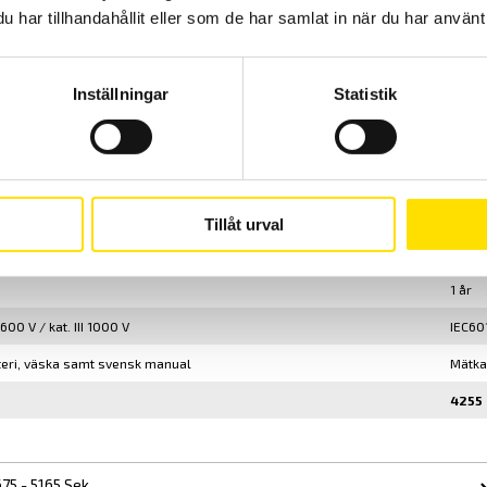
har tillhandahållit eller som de har samlat in när du har använt 
AC/D
42 m
Inställningar
Statistik
s digital display för 2 mätvärden
10 000
 V AC/200 mV...1400 V DC
500 m
HOLD/MIN/MAX-funktion
Summe
Typ K
Tillåt urval
IP30
1 år
600 V / kat. III 1000 V
IEC601
teri, väska samt svensk manual
Mätka
4255
75 - 5165 Sek