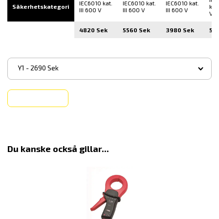
IEC6010 kat.
IEC6010 kat.
IEC6010 kat.
Säkerhetskategori
kat.
III 600 V
III 600 V
III 600 V
V
4820 Sek
5560 Sek
3980 Sek
58
▾
Y1 - 2690 Sek
Köp
Du kanske också gillar...