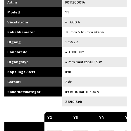
Art.nr
P01120001A
Modell
Y1
Växelström
4...600 A
Kabeldiameter
30 mm 63x5 mm skena
Utgång
1 mA / A
Bandbredd
48-1000Hz
Utgångstyp
4 mm med kabel 1,5 m
Kapslingsklass
IP40
Garanti
2 år
Säkerhetskategori
IEC6010 kat. III 600 V
2690 Sek
Y2
Y3
Y4
Y7