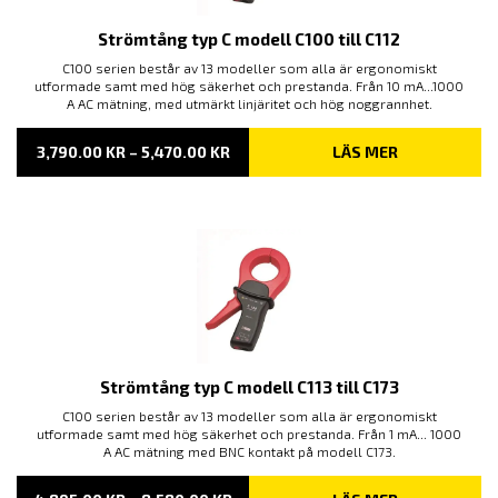
Strömtång typ C modell C100 till C112
C100 serien består av 13 modeller som alla är ergonomiskt
utformade samt med hög säkerhet och prestanda. Från 10 mA...1000
A AC mätning, med utmärkt linjäritet och hög noggrannhet.
PRISINTERVALL:
3,790.00
KR
–
5,470.00
KR
LÄS MER
3,790.00 KR
TILL
5,470.00 KR
Strömtång typ C modell C113 till C173
C100 serien består av 13 modeller som alla är ergonomiskt
utformade samt med hög säkerhet och prestanda. Från 1 mA... 1000
A AC mätning med BNC kontakt på modell C173.