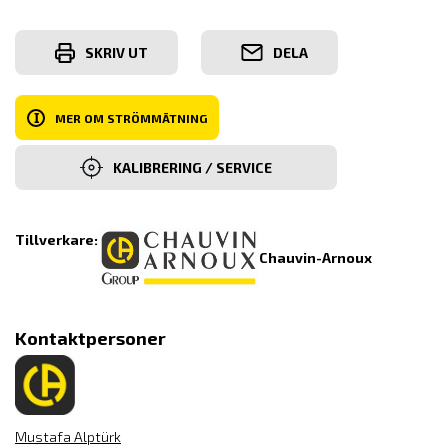
SKRIV UT
DELA
I
MER OM STRÖMMÄTNING
KALIBRERING / SERVICE
Tillverkare:
Chauvin-Arnoux
Kontaktpersoner
Mustafa Alptürk