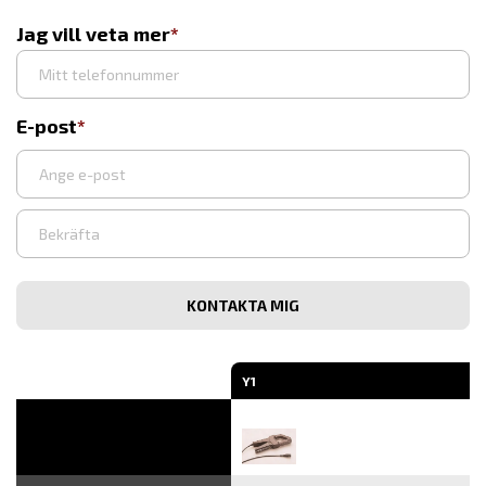
Jag vill veta mer
E-post
Ange
e-
post
Bekräfta
e-
post
Y1