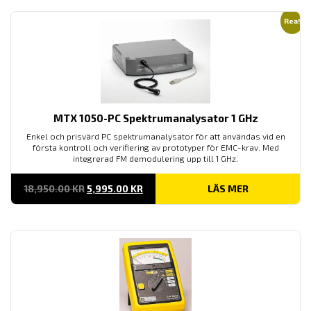
Rea!
MTX 1050-PC Spektrumanalysator 1 GHz
Enkel och prisvärd PC spektrumanalysator för att användas vid en
första kontroll och verifiering av prototyper för EMC-krav. Med
integrerad FM demodulering upp till 1 GHz.
DET
DET
18,950.00
KR
5,995.00
KR
LÄS MER
URSPRUNGLIGA
NUVARANDE
PRISET
PRISET
VAR:
ÄR:
18,950.00 KR.
5,995.00 KR.