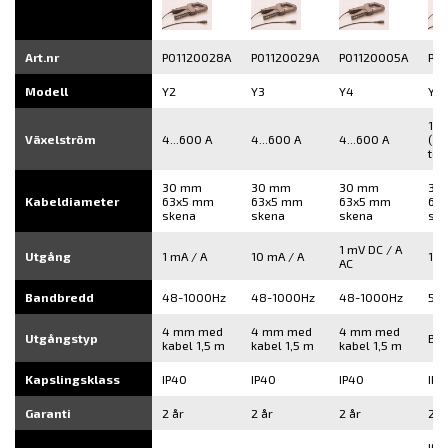
Art.nr
P01120028A
P01120029A
P01120005A
P01
Modell
Y2
Y3
Y4
Y7
1..
Växelström
4...600 A
4...600 A
4...600 A
(12
top
30 mm
30 mm
30 mm
30
Kabeldiameter
63x5 mm
63x5 mm
63x5 mm
63
skena
skena
skena
sk
1 mV DC / A
Utgång
1 mA / A
10 mA / A
1 m
AC
Bandbredd
48-1000Hz
48-1000Hz
48-1000Hz
5Hz
4 mm med
4 mm med
4 mm med
Utgångstyp
BN
kabel 1,5 m
kabel 1,5 m
kabel 1,5 m
Kapslingsklass
IP40
IP40
IP40
IP4
Garanti
2 år
2 år
2 år
2 å
IEC