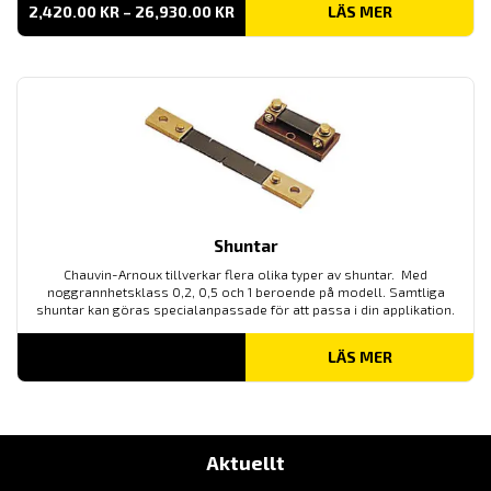
PRISINTERVALL:
2,420.00
KR
–
26,930.00
KR
LÄS MER
2,420.00 KR
TILL
26,930.00 KR
Shuntar
Chauvin-Arnoux tillverkar flera olika typer av shuntar. Med
noggrannhetsklass 0,2, 0,5 och 1 beroende på modell. Samtliga
shuntar kan göras specialanpassade för att passa i din applikation.
LÄS MER
Aktuellt