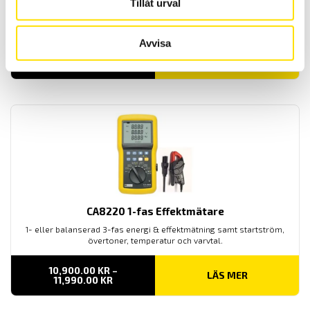
Tillåt urval
AMRA är en av de ledande tillverkarna av elektromekaniska reläer
till fast- och rullande järnvägsmaterial samt för
transformatorstationer.
Avvisa
LÄS MER
CA8220 1-fas Effektmätare
1- eller balanserad 3-fas energi & effektmätning samt startström,
övertoner, temperatur och varvtal.
10,900.00
KR
–
LÄS MER
PRISINTERVALL:
11,990.00
KR
10,900.00 KR
TILL
11,990.00 KR