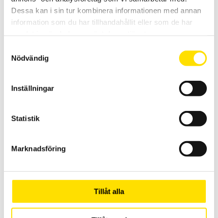
Dessa kan i sin tur kombinera informationen med annan
information som du har tillhandahållit eller som de har
Strömtång typ D
samlat in när du har använt deras tjänster.
Denna serie strömtänger är för de riktigt höga AC strömmarna. Med
Samtyckesval
mycket låg fasvridning samt med ett brett frekvensband fås
Nödvändig
hög noggrannhet.
PRISINTERVALL:
5,795.00
KR
–
9,940.00
KR
LÄS MER
5,795.00 KR
Inställningar
TILL
9,940.00 KR
Statistik
Relaterade produkter
Marknadsföring
Tillåt alla
Reläer från AMRA och AMRA-MTI