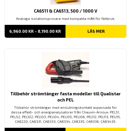
CA6511 & CA6513, 500 / 1000 V
Analoga isolationsprovare med kompakta mått för fältbruk.
PRISINTERVALL:
6,960.00
KR
–
8,190.00
KR
LÄS MER
6,960.00 KR
TILL
8,190.00 KR
Tillbehör strömtänger fasta modeller till Qualistar
och PEL
Tillbehör strömtänger med anslutningskontakt avpassade för
dessa effekt- och energianalysatorer från Chauvin-Arnoux: PEL51,
PEL52, PEL102, PEL103, PEL104, PEL105, PEL106, PEL112, PEL113, PEL115,
CA8220, CA8331, CA8333, CA8334, CA8335, CA8336, CA83435.