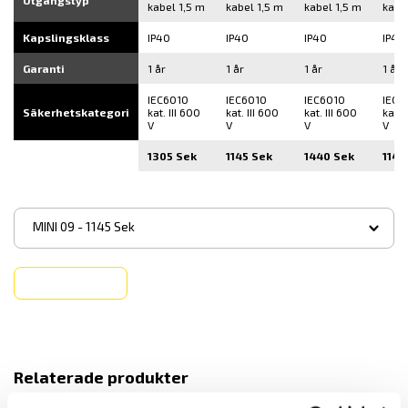
Utgångstyp
kabel 1,5 m
kabel 1,5 m
kabel 1,5 m
kabe
Kapslingsklass
IP40
IP40
IP40
IP40
Garanti
1 år
1 år
1 år
1 år
IEC6010
IEC6010
IEC6010
IEC6
Säkerhetskategori
kat. III 600
kat. III 600
kat. III 600
kat. 
V
V
V
V
1305 Sek
1145 Sek
1440 Sek
1145
▾
MINI 09 - 1145 Sek
Köp
Relaterade produkter