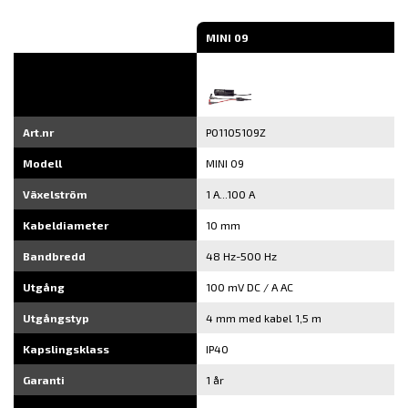
MINI 09
Art.nr
P01105109Z
Modell
MINI 09
Växelström
1 A...100 A
Kabeldiameter
10 mm
Bandbredd
48 Hz-500 Hz
Utgång
100 mV DC / A AC
Utgångstyp
4 mm med kabel 1,5 m
Kapslingsklass
IP40
Garanti
1 år