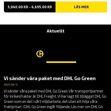
PRISINTERVALL:
5,040.00
KR
–
6,695.00
KR
LÄS MER
5,040.00 KR
TILL
6,695.00 KR
Aktuellt
Vi sänder våra paket med DHL Go Green
2025-08-11
Vi sänder våra paket med DHL Go Green Vår transportpartner
för inrikesfrakter är DHL Freight. Vi har lagt till tillägget DHL Go
Green som en del i vårt miljöarbete, det utan att höja våra
fraktpriser. I DHL Go Green ingår följande; Läs mer om DHL Go