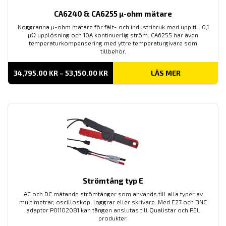
CA6240 & CA6255 µ-ohm mätare
Noggranna µ-ohm mätare för fält- och industribruk med upp till 0,1
µΩ upplösning och 10A kontinuerlig ström. CA6255 har även
temperaturkompensering med yttre temperaturgivare som
tillbehör.
PRISINTERVALL:
34,795.00
KR
–
53,150.00
KR
LÄS MER
34,795.00 KR
TILL
53,150.00 KR
Strömtång typ E
AC och DC mätande strömtänger som används till alla typer av
multimetrar, oscilloskop, loggrar eller skrivare. Med E27 och BNC
adapter P01102081 kan tången anslutas till Qualistar och PEL
produkter.