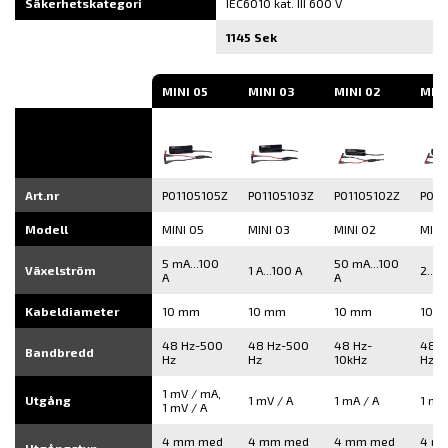
Säkerhetskategori
IEC6010 kat. III 600 V
1145 Sek
MINI 05
MINI 03
MINI 02
MINI
Art.nr
P01105105Z
P01105103Z
P01105102Z
P011
Modell
MINI 05
MINI 03
MINI 02
MINI
5 mA...100
50 mA...100
Växelström
1 A...100 A
2...1
A
A
Kabeldiameter
10 mm
10 mm
10 mm
10 
48 Hz-500
48 Hz-500
48 Hz-
48 H
Bandbredd
Hz
Hz
10kHz
Hz
1 mV / mA,
Utgång
1 mV / A
1 mA / A
1 mA
1 mV / A
4 mm med
4 mm med
4 mm med
4 m