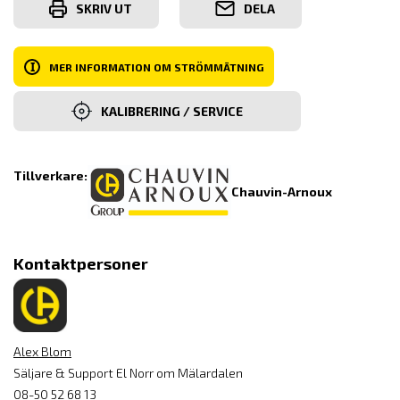
SKRIV UT
DELA
I
MER INFORMATION OM STRÖMMÄTNING
KALIBRERING / SERVICE
Tillverkare:
Chauvin-Arnoux
Kontaktpersoner
Alex Blom
Säljare & Support El Norr om Mälardalen
08-50 52 68 13