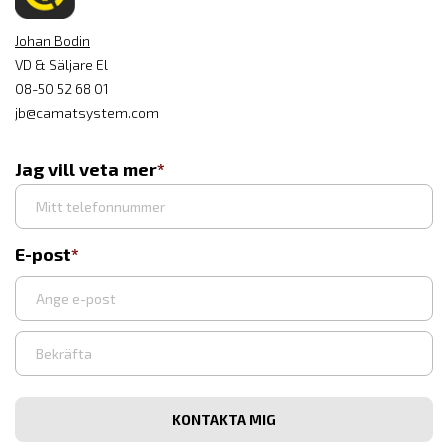
Johan Bodin
VD & Säljare El
08-50 52 68 01
jb@camatsystem.com
Jag vill veta mer
E-post
Ange
e-
post
Bekräfta
e-
post