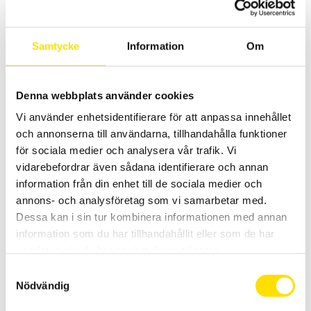
Samtycke
Information
Om
Denna webbplats använder cookies
CA702 & CA703 Spänningsprovare 600 V AC
Vi använder enhetsidentifierare för att anpassa innehållet
Enkla spänningsprovare av multifunktionstyp som får plats överallt
med säkerhetskategori VI 600 V.
och annonserna till användarna, tillhandahålla funktioner
för sociala medier och analysera vår trafik. Vi
PRISINTERVALL:
630.00
KR
–
780.00
KR
LÄS MER
vidarebefordrar även sådana identifierare och annan
630.00 KR
TILL
information från din enhet till de sociala medier och
780.00 KR
annons- och analysföretag som vi samarbetar med.
Dessa kan i sin tur kombinera informationen med annan
information som du har tillhandahållit eller som de har
samlat in när du har använt deras tjänster.
Samtyckesval
Nödvändig
CA6541 & CA6543 Isolationsprovare 50…1000 V