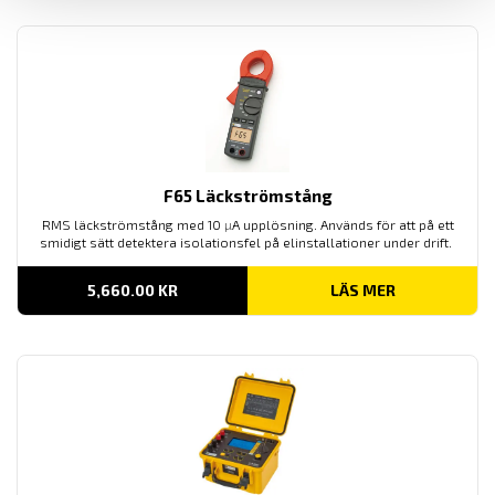
F65 Läckströmstång
RMS läckströmstång med 10
µ
A upplösning. Används för att på ett
smidigt sätt detektera isolationsfel på elinstallationer under drift.
5,660.00
KR
LÄS MER