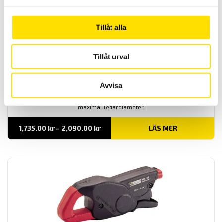
Tillåt alla
Tillåt urval
Strömtång typ MN modell MN08 till MN13
Avvisa
Dessa ergonomiskt utformade tänger är anpassade för
mätningar på strömmar från 0,5 A till 240 A AC med 20 mm
maximal ledardiameter.
Prisintervall:
1,735.00
kr
–
2,090.00
kr
LÄS MER
1,735.00 kr
till
2,090.00 kr