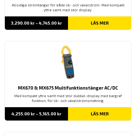
Allsidiga strömtänger för både lik- och växelström. Med kompakt
yttre samt med stor display.
Prisintervall:
3,290.00
kr
–
4,745.00
kr
LÄS MER
3,290.00 kr
till
4,745.00 kr
MX670 & MX675 Multifunktionstänger AC/DC
Med kompakt yttre samt med stor dubbel-display med bargraf
funktion, för lik- och växelströmsmätning.
Prisintervall:
4,255.00
kr
–
5,165.00
kr
LÄS MER
4,255.00 kr
till
5,165.00 kr