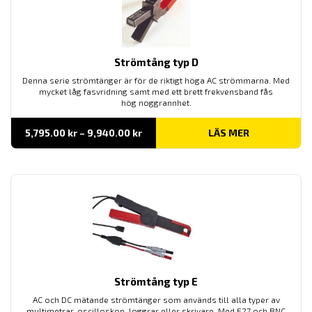
Strömtång typ D
Denna serie strömtänger är för de riktigt höga AC strömmarna. Med
mycket låg fasvridning samt med ett brett frekvensband fås
hög noggrannhet.
Prisintervall:
5,795.00
kr
–
9,940.00
kr
LÄS MER
5,795.00 kr
till
9,940.00 kr
Strömtång typ E
AC och DC mätande strömtänger som används till alla typer av
multimetrar, oscilloskop, loggrar eller skrivare. Med E27 och BNC