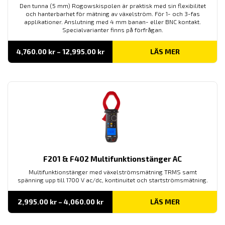
Den tunna (5 mm) Rogowskispolen är praktisk med sin flexibilitet
och hanterbarhet för mätning av växelström. För 1- och 3-fas
applikationer. Anslutning med 4 mm banan- eller BNC kontakt.
Specialvarianter finns på förfrågan.
Prisintervall:
4,760.00
kr
–
12,995.00
kr
LÄS MER
4,760.00 kr
till
12,995.00 kr
F201 & F402 Multifunktionstänger AC
Multifunktionstänger med växelströmsmätning TRMS samt
spänning upp till 1700 V ac/dc, kontinuitet och startströmsmätning.
Prisintervall:
2,995.00
kr
–
4,060.00
kr
LÄS MER
2,995.00 kr
till
4,060.00 kr