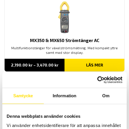
MX350 & MX650 Strömtänger AC
Multifunktionstänger för växelströmsmätning. Med kompakt yttre
samt med stor display.
Prisintervall:
2,190.00
kr
–
3,470.00
kr
LÄS MER
2,190.00 kr
till
3,470.00 kr
Samtycke
Information
Om
Denna webbplats använder cookies
Vi använder enhetsidentifierare för att anpassa innehållet
DigiFlex MA400 & MA4000