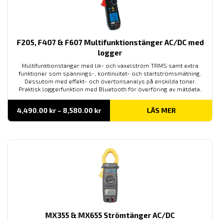
F205, F407 & F607 Multifunktionstänger AC/DC med
logger
Multifunktionstänger med lik- och växelström TRMS samt extra
funktioner som spännings-, kontinuitet- och startströmsmätning.
Dessutom med effekt- och övertonsanalys på enskilda toner.
Praktisk loggerfunktion med Bluetooth för överföring av mätdata.
Prisintervall:
4,490.00
kr
–
8,580.00
kr
LÄS MER
4,490.00 kr
till
8,580.00 kr
MX355 & MX655 Strömtänger AC/DC