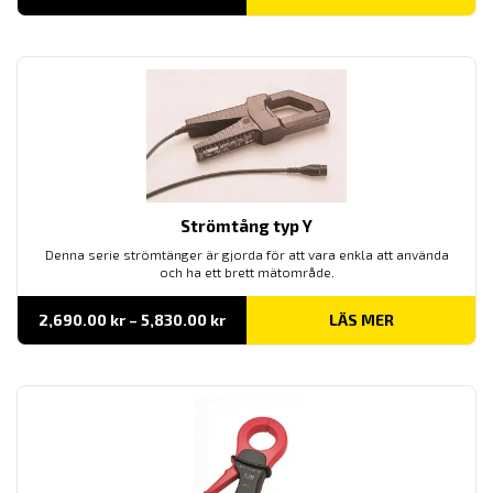
2,280.00 kr
till
4,365.00 kr
Strömtång typ Y
Denna serie strömtänger är gjorda för att vara enkla att använda
och ha ett brett mätområde.
Prisintervall:
2,690.00
kr
–
5,830.00
kr
LÄS MER
2,690.00 kr
till
5,830.00 kr