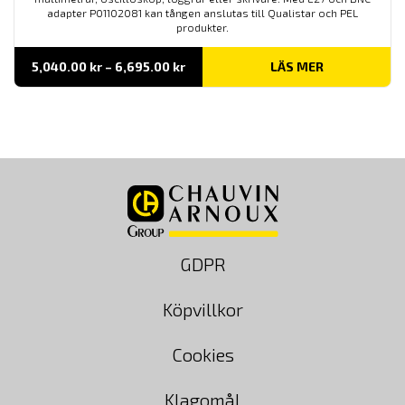
adapter P01102081 kan tången anslutas till Qualistar och PEL
produkter.
Prisintervall:
5,040.00
kr
–
6,695.00
kr
LÄS MER
5,040.00 kr
till
6,695.00 kr
GDPR
Köpvillkor
Cookies
Klagomål