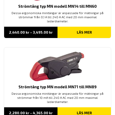
Strömtång typ MN modell MN14 till MN60
Dessa ergonomiska minitänger är anpassade för mätningar på
strömmar från 0,1 A till 240 A AC med 20 mm maximal
ledardiameter.
Prisintervall:
2,440.00
kr
–
3,495.00
kr
LÄS MER
2,440.00 kr
till
3,495.00 kr
Strömtång typ MN modell MN71 till MN89
Dessa ergonomiska minitänger är anpassade för mätningar på
strömmar från 10 mA till 240 A AC med 20 mm maximal
ledardiameter.
Prisintervall:
2,280.00
kr
–
4,365.00
kr
LÄS MER