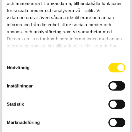
och annonserna till användarna, tillhandahålla funktioner
Den smidigaste strömtången för växelströmsmätning att ha med
överallt. Välj mellan fyra modeller med olika strömområden och
för sociala medier och analysera vår trafik. Vi
längder på dessa flexibla rogowskispolar. Från 17 cm till 1 m längd
vidarebefordrar även sådana identifierare och annan
för att passa i många applikationer
information från din enhet till de sociala medier och
annons- och analysföretag som vi samarbetar med.
Prisintervall:
2,260.00
kr
–
4,460.00
kr
LÄS MER
2,260.00 kr
Dessa kan i sin tur kombinera informationen med annan
till
4,460.00 kr
information som du har tillhandahållit eller som de har
samlat in när du har använt deras tjänster.
Samtyckesval
Nödvändig
Inställningar
Strömtång typ MINI
MINI-serien är en serie med tänger för strömmar upp till 150 A AC.
Statistik
Prisintervall:
1,145.00
kr
–
1,440.00
kr
LÄS MER
1,145.00 kr
Marknadsföring
till
1,440.00 kr