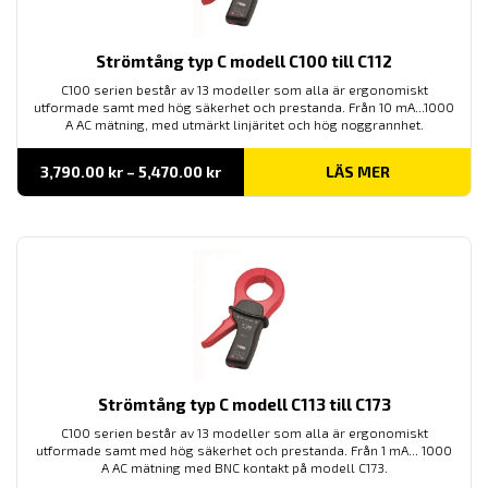
Strömtång typ C modell C100 till C112
C100 serien består av 13 modeller som alla är ergonomiskt
utformade samt med hög säkerhet och prestanda. Från 10 mA...1000
A AC mätning, med utmärkt linjäritet och hög noggrannhet.
Prisintervall:
3,790.00
kr
–
5,470.00
kr
LÄS MER
3,790.00 kr
till
5,470.00 kr
Strömtång typ C modell C113 till C173
C100 serien består av 13 modeller som alla är ergonomiskt
utformade samt med hög säkerhet och prestanda. Från 1 mA... 1000
A AC mätning med BNC kontakt på modell C173.