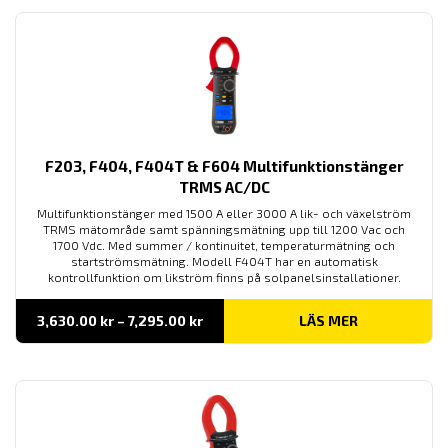
F203, F404, F404T & F604 Multifunktionstänger
TRMS AC/DC
Multifunktionstänger med 1500 A eller 3000 A lik- och växelström
TRMS mätområde samt spänningsmätning upp till 1200 Vac och
1700 Vdc. Med summer / kontinuitet, temperaturmätning och
startströmsmätning. Modell F404T har en automatisk
kontrollfunktion om likström finns på solpanelsinstallationer.
Prisintervall:
3,630.00
kr
–
7,295.00
kr
LÄS MER
3,630.00 kr
till
7,295.00 kr