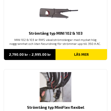
Strömtång typ MINI 102 & 103
MINI 102 & 103 är RMS växelströmstänger med mycket hög
noggrannhet och liten fasvridning för strömmar upp till 350 A AC.
Prisintervall:
2,790.00
kr
–
2,995.00
kr
LÄS MER
2,790.00 kr
till
2,995.00 kr
Strömtång typ MiniFlex flexibel