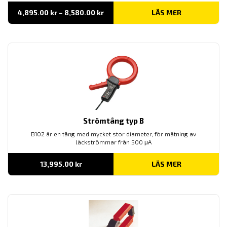
Prisintervall:
4,895.00
kr
–
8,580.00
kr
LÄS MER
4,895.00 kr
till
8,580.00 kr
Strömtång typ B
B102 är en tång med mycket stor diameter, för mätning av
läckströmmar från 500 μA
13,995.00
kr
LÄS MER