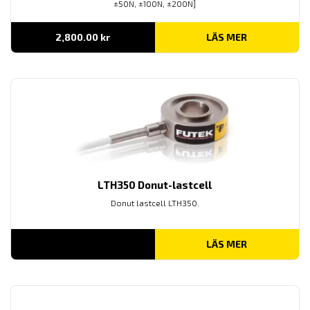
±50N, ±100N, ±200N]
2,800.00
kr
LÄS MER
LTH350 Donut-lastcell
Donut lastcell LTH350.
LÄS MER