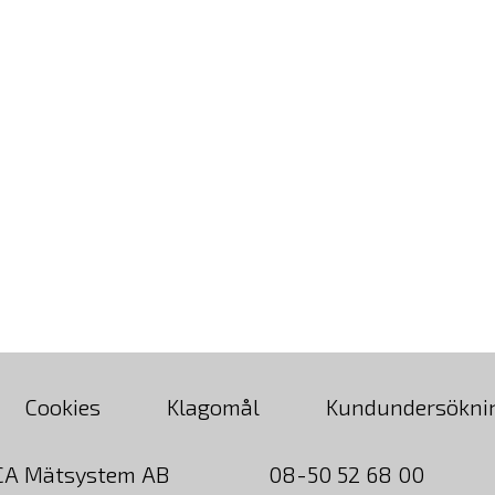
Cookies
Klagomål
Kundundersökni
CA Mätsystem AB
08-50 52 68 00