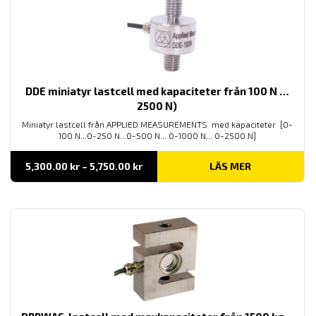
DDE miniatyr lastcell med kapaciteter från 100 N …
2500 N)
Miniatyr lastcell från APPLIED MEASUREMENTS med kapaciteter [0-
100 N...0-250 N...0-500 N... 0-1000 N... 0-2500 N]
Prisintervall:
5,300.00
kr
–
5,750.00
kr
LÄS MER
5,300.00 kr
till
5,750.00 kr