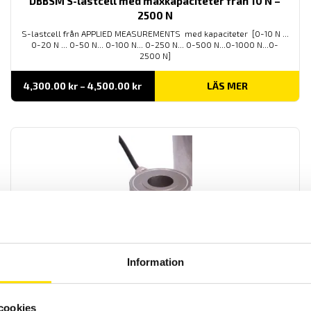
DBBSM S-lastcell med maxkapaciteter från 10 N –
2500 N
S-lastcell från APPLIED MEASUREMENTS med kapaciteter [0-10 N ...
0-20 N ... 0-50 N... 0-100 N... 0-250 N... 0-500 N...0-1000 N...0-
2500 N]
Prisintervall:
4,300.00
kr
–
4,500.00
kr
LÄS MER
4,300.00 kr
till
4,500.00 kr
CCG Donut lastcell med maxkapaciteter från 12.5 kN
– 200 kN
Information
APPLIED MEASUREMENTS CCG donut lastcell med kapaciteter [0-
12,5 kN ... 0-25 kN ... 0-35 kN... 0-50 kN... 0-100 kN... 0-160 kN...0-
200 kN 0-250 kN 0-300 kN 0-360 kN 0-540 kN]
cookies