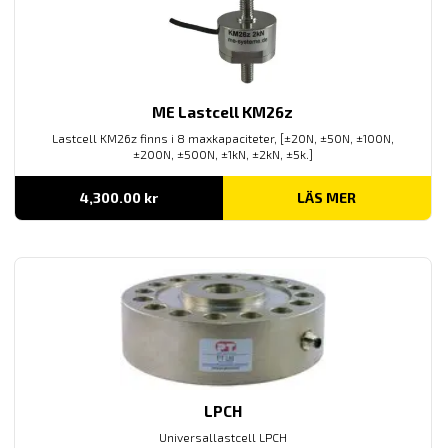
ME Lastcell KM26z
Lastcell KM26z finns i 8 maxkapaciteter, [±20N, ±50N, ±100N,
±200N, ±500N, ±1kN, ±2kN, ±5k.]
4,300.00
kr
LÄS MER
LPCH
Universallastcell LPCH