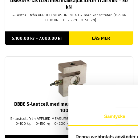
DBBSM S-lastcell med maxkapaciteter från 5 kN – 50
kN
S-lastcell från APPLIED MEASUREMENTS med kapaciteter [0-5 kN
... 0-10 kN ... 0-25 kN... 0-50 kN]
Prisintervall:
5,100.00
kr
–
7,000.00
kr
LÄS MER
5,100.00 kr
till
7,000.00 kr
DBBE S-lastcell med maxkapaciteter från 50 kg –
1000 kg
Samtycke
S-lastcell från APPLIED MEASUREMENTS med kapaciteter [0-50 kg
... 0-100 kg ... 0-150 kg... 0-200 kg... 0-300 kg... 0-500 kg...0-1000
kg]
Denna webbplats använder 