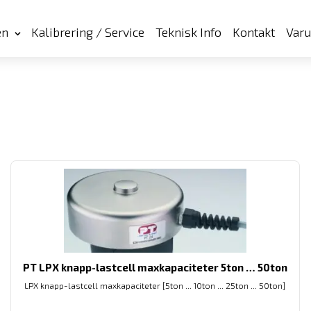
en
Kalibrering / Service
Teknisk Info
Kontakt
Var
PT LPX knapp-lastcell maxkapaciteter 5ton … 50ton
LPX knapp-lastcell maxkapaciteter [5ton ... 10ton ... 25ton ... 50ton]