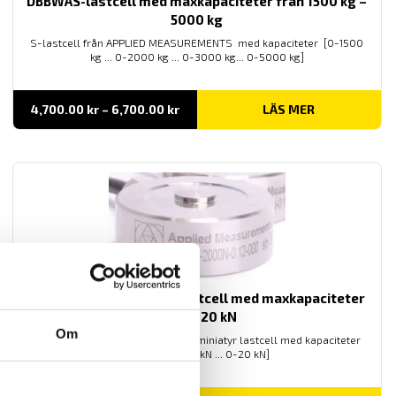
DBBWAS-lastcell med maxkapaciteter från 1500 kg –
5000 kg
S-lastcell från APPLIED MEASUREMENTS med kapaciteter [0-1500
kg ... 0-2000 kg ... 0-3000 kg... 0-5000 kg]
Prisintervall:
4,700.00
kr
–
6,700.00
kr
LÄS MER
4,700.00 kr
till
6,700.00 kr
CDFM3 miniatyr knapp-lastcell med maxkapaciteter
5 kN … 20 kN
Om
APPLIED MEASUREMENTS CDFM3 miniatyr lastcell med kapaciteter
[0-5 kN ... 0-10 kN ... 0-20 kN]