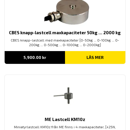
CBES knapp-lastcell maxkapaciteter 50kg … 2000 kg
CBES knapp-lastcell med maxkapaciteter [0-50kg ... 0-100kg ... 0-
200kg ... 0-500kg ... 0-1000kg ... 0-2000kg]
5,900.00
kr
LÄS MER
ME Lastcell KM10z
Miniatyrlastcell KM10z från ME finns i 4 maxkapaciteter, [±25N,