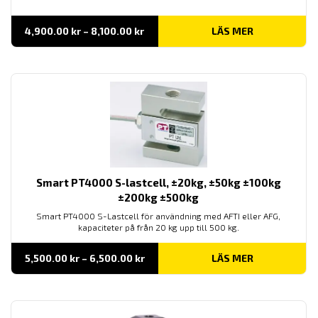
Prisintervall:
4,900.00
kr
–
8,100.00
kr
LÄS MER
4,900.00 kr
till
8,100.00 kr
Smart PT4000 S-lastcell, ±20kg, ±50kg ±100kg
±200kg ±500kg
Smart PT4000 S-Lastcell för användning med AFTI eller AFG,
kapaciteter på från 20 kg upp till 500 kg.
Prisintervall:
5,500.00
kr
–
6,500.00
kr
LÄS MER
5,500.00 kr
till
6,500.00 kr