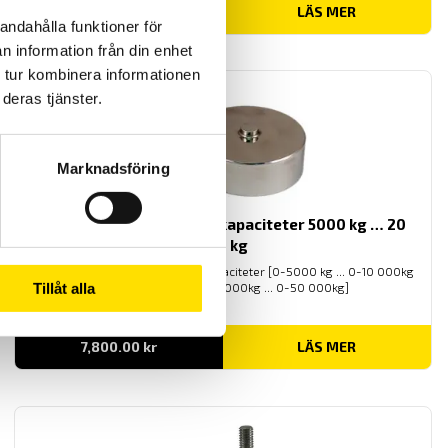
Prisintervall:
4,600.00
kr
–
4,700.00
kr
LÄS MER
4,600.00 kr
andahålla funktioner för
till
n information från din enhet
4,700.00 kr
 tur kombinera informationen
deras tjänster.
Marknadsföring
CBES knapp-lastcell maxkapaciteter 5000 kg … 20
000 kg
CBES knapp-lastcell med maxkapaciteter [0-5000 kg ... 0-10 000kg
Tillåt alla
... 0-20 000kg ... 0-30 000kg ... 0-50 000kg]
7,800.00
kr
LÄS MER