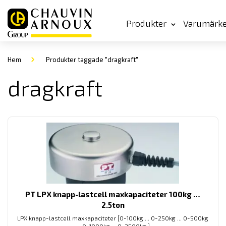
Produkter
Varumärk
Hem
Produkter taggade "dragkraft"
dragkraft
PT LPX knapp-lastcell maxkapaciteter 100kg …
2.5ton
LPX knapp-lastcell maxkapaciteter [0-100kg ... 0-250kg ... 0-500kg