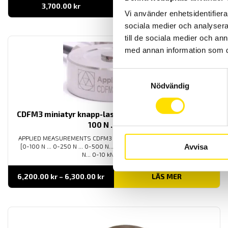
3,700.00
kr
LÄS MER
Vi använder enhetsidentifierar
sociala medier och analysera 
till de sociala medier och a
med annan information som du 
Samtyckesval
Nödvändig
CDFM3 miniatyr knapp-lastcell med maxkapaciteter
100 N … 20 kN
APPLIED MEASUREMENTS CDFM3 miniatyr lastcell med kapaciteter
Avvisa
[0-100 N ... 0-250 N ... 0-500 N... 0-1000 N... 0-2000 N ... 0-5000
N... 0-10 kN... 0-20 kN]
Prisintervall:
6,200.00
kr
–
6,300.00
kr
LÄS MER
6,200.00 kr
till
6,300.00 kr