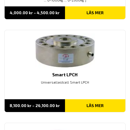
... 0-1000kg ... 0-2500kg ]
Prisintervall:
4,000.00
kr
–
4,500.00
kr
LÄS MER
4,000.00 kr
till
4,500.00 kr
Smart LPCH
Universallastcell Smart LPCH
Prisintervall:
8,100.00
kr
–
26,100.00
kr
LÄS MER
8,100.00 kr
till
26,100.00 kr