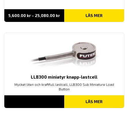
Prisintervall:
5,600.00
kr
–
25,080.00
kr
LÄS MER
5,600.00 kr
till
25,080.00 kr
LLB300 miniatyr knapp-lastcell
Mycket liten och kraftfull lastcell, LLB300 Sub Miniature Load
Button
LÄS MER