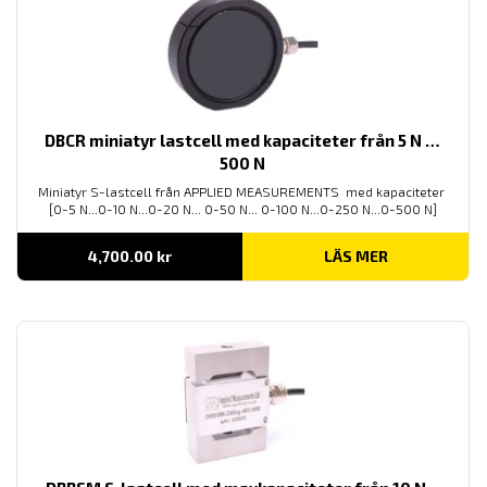
DBCR miniatyr lastcell med kapaciteter från 5 N …
500 N
Miniatyr S-lastcell från APPLIED MEASUREMENTS med kapaciteter
[0-5 N...0-10 N...0-20 N... 0-50 N... 0-100 N...0-250 N...0-500 N]
4,700.00
kr
LÄS MER