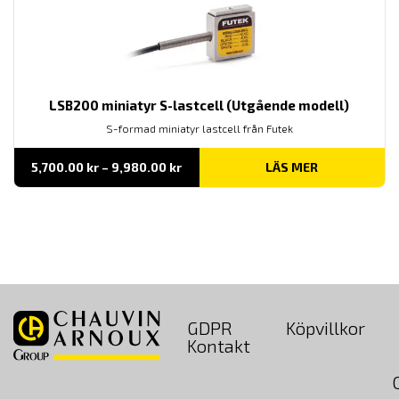
LSB200 miniatyr S-lastcell (Utgående modell)
S-formad miniatyr lastcell från Futek
Prisintervall:
5,700.00
kr
–
9,980.00
kr
LÄS MER
5,700.00 kr
till
9,980.00 kr
GDPR
Köpvillkor
Kontakt