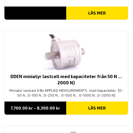
LÄS MER
DDEN miniatyr lastcell med kapaciteter från 50 N …
2000 N)
Miniatyr lastcell från APPLIED MEASUREMENTS med kapaciteter [0-
50 N...0-100 N...0-250 N... 0-500 N... 0-1000 N...0-2000 N]
Prisintervall:
7,700.00
kr
–
8,300.00
kr
LÄS MER
7,700.00 kr
till
8,300.00 kr