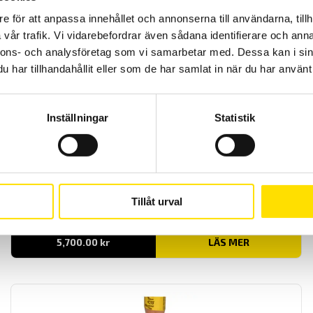
Prisintervall:
10,500.00
kr
–
11,800.00
kr
LÄS MER
10,500.00 kr
e för att anpassa innehållet och annonserna till användarna, tillh
till
vår trafik. Vi vidarebefordrar även sådana identifierare och anna
11,800.00 kr
nnons- och analysföretag som vi samarbetar med. Dessa kan i sin
har tillhandahållit eller som de har samlat in när du har använt 
Inställningar
Statistik
CDF miniatyr knapp-lastcell med maxkapaciteter
500 N … 2000 N
CDF är en liten och kraftfull miniatyr lastcell från APPLIED
Tillåt urval
MEASUREMENTS med kapaciteter [0-500 N ... 0-1000 N ... 0-2000
N]
5,700.00
kr
LÄS MER