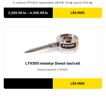
S-Lastcell PT4000, kapaciteter på från 20 kg upp till 500 kg.
Prisintervall:
3,200.00
kr
–
4,300.00
kr
LÄS MER
3,200.00 kr
till
4,300.00 kr
LTH300 miniatyr Donut-lastcell
Donut lastcell LTH300.
LÄS MER