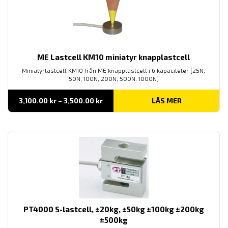
ME Lastcell KM10 miniatyr knapplastcell
Miniatyrlastcell KM10 från ME knapplastcell i 6 kapaciteter [25N,
50N, 100N, 200N, 500N, 1000N]
Prisintervall:
3,100.00
kr
–
3,500.00
kr
LÄS MER
3,100.00 kr
till
3,500.00 kr
PT4000 S-lastcell, ±20kg, ±50kg ±100kg ±200kg
±500kg