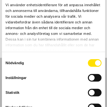
Vi använder enhetsidentifierare för att anpassa innehållet
och annonserna till användarna, tillhandahålla funktioner
MX5006 & MX5060 Bänkmultimetrar
för sociala medier och analysera vår trafik. Vi
Bänkmultimetrar med 6000- respektive 60 000-siffrors
vidarebefordrar även sådana identifierare och annan
dubbeldisplay samt USB kommunikation.
information från din enhet till de sociala medier och
Prisintervall:
annons- och analysföretag som vi samarbetar med.
4,895.00
kr
–
6,260.00
kr
LÄS MER
4,895.00 kr
Dessa kan i sin tur kombinera informationen med annan
till
6,260.00 kr
information som du har tillhandahållit eller som de har
samlat in när du har använt deras tjänster.
Samtyckesval
Nödvändig
Inställningar
GDPR
Statistik
Köpvillkor