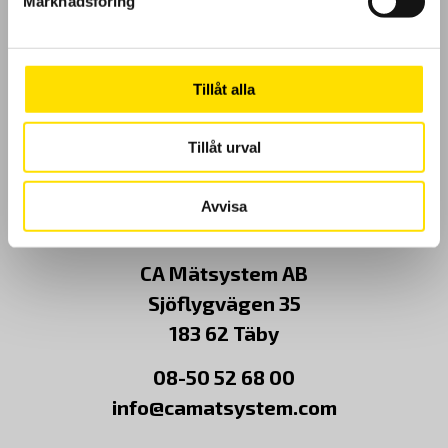
Marknadsföring
Cookies
Klagomål
Tillåt alla
Kundundersökning
Tillåt urval
Om Oss
Avvisa
Kontakt
CA Mätsystem AB
Sjöflygvägen 35
183 62 Täby
08-50 52 68 00
info@camatsystem.com