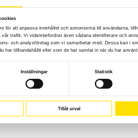
cookies
e för att anpassa innehållet och annonserna till användarna, tillh
vår trafik. Vi vidarebefordrar även sådana identifierare och anna
nnons- och analysföretag som vi samarbetar med. Dessa kan i sin
har tillhandahållit eller som de har samlat in när du har använt 
MX1 Analog multimeter
Inställningar
Statistik
Analog multimeter för mätning upp till 1500 V AC/DC med
extrafunktioner som kontinuitets- och summerfunktion samt
resistansmätning.
3,180.00
kr
LÄS MER
Tillåt urval