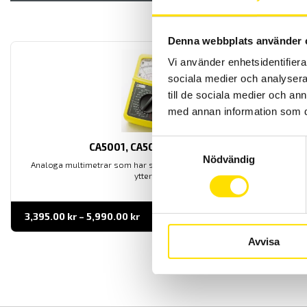
Denna webbplats använder 
Vi använder enhetsidentifierar
sociala medier och analysera 
till de sociala medier och a
med annan information som du 
Samtyckesval
CA5001, CA5003 & CA5005
Nödvändig
Analoga multimetrar som har summerfunktion samt kompakta
yttermått.
Prisintervall:
3,395.00
kr
–
5,990.00
kr
LÄS MER
3,395.00 kr
till
Avvisa
5,990.00 kr