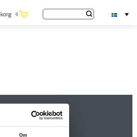
ukorg
0
Om