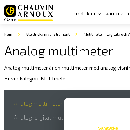
Produkter
Varumärk
Hem
Elektriska mätinstrument
Mulitmeter - Digitala och
Analog multimeter
Analog multimeter är en multimeter med analog visni
Huvudkategori:
Mulitmeter
Analog multimeter
Digita
Analog-digital multimeter
Samtycke