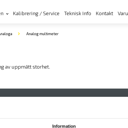
en
Kalibrering / Service
Teknisk Info
Kontakt
Var
 Analoga
Analog multimeter
ng av uppmätt storhet.
l multimeter
Digital multimeter
bänkmodell
Information