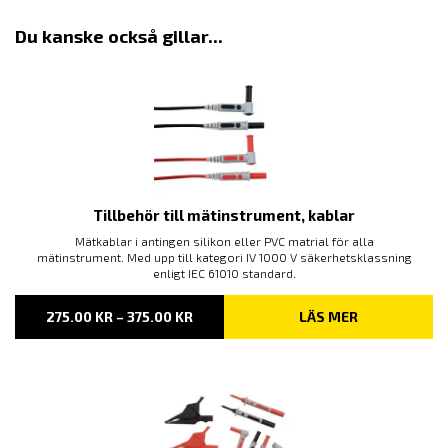
Du kanske också gillar...
Tillbehör till mätinstrument, kablar
Mätkablar i antingen silikon eller PVC matrial för alla
mätinstrument. Med upp till kategori IV 1000 V säkerhetsklassning
enligt IEC 61010 standard.
PRISINTERVALL:
275.00
KR
–
375.00
KR
LÄS MER
275.00 KR
TILL
375.00 KR