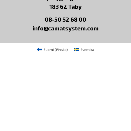
183 62 Täby
08-50 52 68 00
info@camatsystem.com
Suomi
(
Finska
)
Svenska