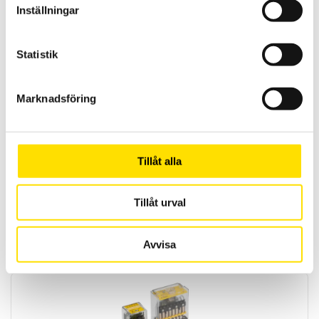
Inställningar
Statistik
Marknadsföring
MTX3290 & MTX3291 ASYC IV med dubbeldisplay
MTX är en AC+DC TRMS mätande samt IP67 vattentät
multimeterserie med dubbeldisplay och lägsta mätosäkerhet. Med
lågimpedansområde på spänning.
Tillåt alla
PRISINTERVALL:
4,295.00
KR
–
5,995.00
KR
LÄS MER
4,295.00 KR
Tillåt urval
TILL
5,995.00 KR
Avvisa
Relaterade produkter