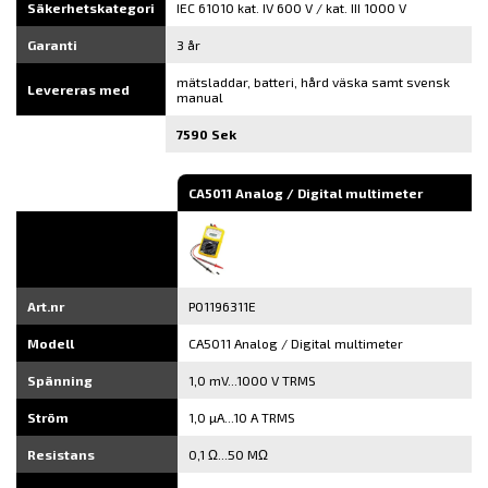
Säkerhetskategori
IEC 61010 kat. IV 600 V / kat. III 1000 V
Garanti
3 år
mätsladdar, batteri, hård väska samt svensk
Levereras med
manual
7590 Sek
CA5011 Analog / Digital multimeter
Art.nr
P01196311E
Modell
CA5011 Analog / Digital multimeter
Spänning
1,0 mV...1000 V TRMS
Ström
1,0 µA...10 A TRMS
Resistans
0,1 Ω...50 MΩ