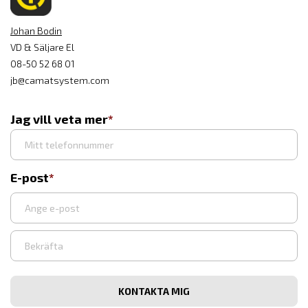
Johan Bodin
VD & Säljare El
08-50 52 68 01
jb@camatsystem.com
Jag vill veta mer
E-post
Ange
e-
post
Bekräfta
e-