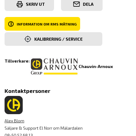
SKRIV UT
DELA
I
INFORMATION OM RMS MÄTNING
KALIBRERING / SERVICE
Tillverkare:
Chauvin-Arnoux
Kontaktpersoner
Alex Blom
Säljare & Support El Norr om Mälardalen
08-50 52 68 13