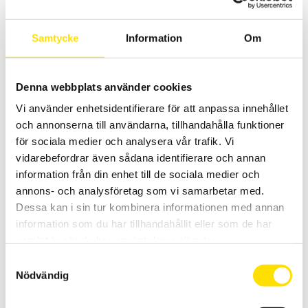
100 000 siffrors med lägsta mätosäkerhet riktiga AC+DC TRMS
mätande multimetrar med IP67 vattentät klassning. Med
lågimpedansområde för mätning av spänning. Dessutom extra
Samtycke
Information
Om
funktioner som grafisk färgskärm med loggerfunktion och
vågformsvisning av signalen.
PRISINTERVALL:
8,590.00
KR
–
9,390.00
KR
LÄS MER
Denna webbplats använder cookies
8,590.00 KR
TILL
9,390.00 KR
Vi använder enhetsidentifierare för att anpassa innehållet
och annonserna till användarna, tillhandahålla funktioner
för sociala medier och analysera vår trafik. Vi
vidarebefordrar även sådana identifierare och annan
information från din enhet till de sociala medier och
annons- och analysföretag som vi samarbetar med.
Dessa kan i sin tur kombinera informationen med annan
information som du har tillhandahållit eller som de har
Säkringar till CA5011
samlat in när du har använt deras tjänster.
Säkringar till Chauvin-Arnoux analog-digital multimeter CA5011.
Samtyckesval
615.00
KR
LÄS MER
Nödvändig