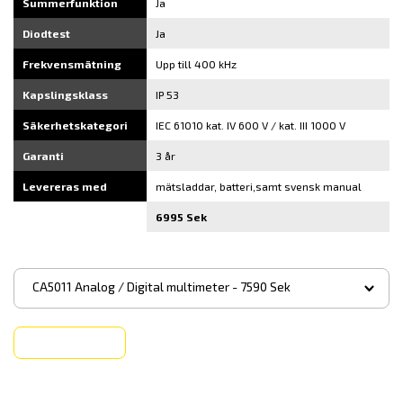
Summerfunktion
Ja
Diodtest
Ja
Frekvensmätning
Upp till 400 kHz
Kapslingsklass
IP 53
Säkerhetskategori
IEC 61010 kat. IV 600 V / kat. III 1000 V
Garanti
3 år
Levereras med
mätsladdar, batteri,samt svensk manual
6995 Sek
▾
CA5011 Analog / Digital multimeter - 7590 Sek
Köp