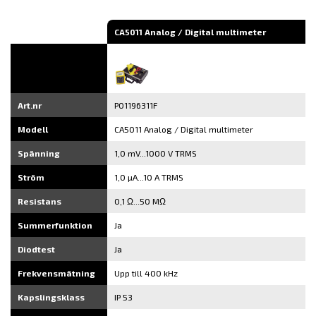
post
CA5011 Analog / Digital multimeter
Art.nr
P01196311F
Modell
CA5011 Analog / Digital multimeter
Spänning
1,0 mV...1000 V TRMS
Ström
1,0 µA...10 A TRMS
Resistans
0,1 Ω...50 MΩ
Summerfunktion
Ja
Diodtest
Ja
Frekvensmätning
Upp till 400 kHz
Kapslingsklass
IP 53