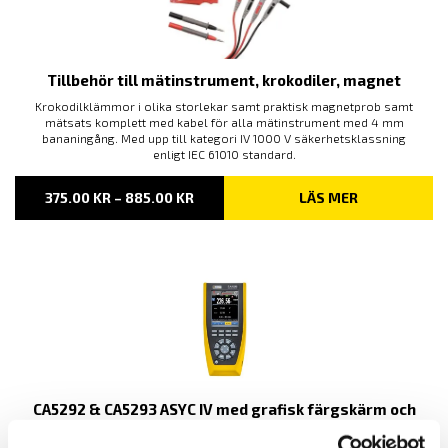
Tillbehör till mätinstrument, krokodiler, magnet
Krokodilklämmor i olika storlekar samt praktisk magnetprob samt
mätsats komplett med kabel för alla mätinstrument med 4 mm
bananingång. Med upp till kategori IV 1000 V säkerhetsklassning
enligt IEC 61010 standard.
PRISINTERVALL:
375.00
KR
–
885.00
KR
LÄS MER
375.00 KR
TILL
885.00 KR
CA5292 & CA5293 ASYC IV med grafisk färgskärm och
loggerfunktion