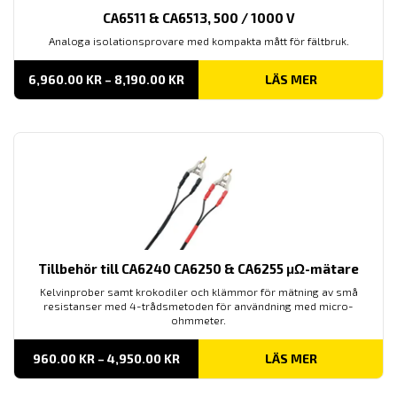
CA6511 & CA6513, 500 / 1000 V
Analoga isolationsprovare med kompakta mått för fältbruk.
PRISINTERVALL:
6,960.00
KR
–
8,190.00
KR
LÄS MER
6,960.00 KR
TILL
8,190.00 KR
Tillbehör till CA6240 CA6250 & CA6255 μΩ-mätare
Kelvinprober samt krokodiler och klämmor för mätning av små
resistanser med 4-trådsmetoden för användning med micro-
ohmmeter.
PRISINTERVALL:
960.00
KR
–
4,950.00
KR
LÄS MER
960.00 KR
TILL
4,950.00 KR