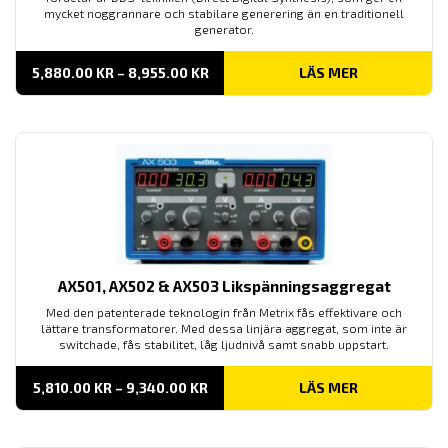
mycket noggrannare och stabilare generering än en traditionell
generator.
PRISINTERVALL:
5,880.00
KR
–
8,955.00
KR
LÄS MER
5,880.00 KR
TILL
8,955.00 KR
AX501, AX502 & AX503 Likspänningsaggregat
Med den patenterade teknologin från Metrix fås effektivare och
lättare transformatorer. Med dessa linjära aggregat, som inte är
switchade, fås stabilitet, låg ljudnivå samt snabb uppstart.
PRISINTERVALL:
5,810.00
KR
–
9,340.00
KR
LÄS MER
5,810.00 KR
TILL
9,340.00 KR