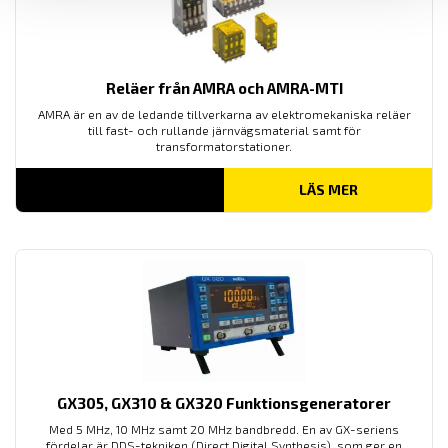
Reläer från AMRA och AMRA-MTI
AMRA är en av de ledande tillverkarna av elektromekaniska reläer
till fast- och rullande järnvägsmaterial samt för
transformatorstationer.
LÄS MER
GX305, GX310 & GX320 Funktionsgeneratorer
Med 5 MHz, 10 MHz samt 20 MHz bandbredd. En av GX-seriens
fördelar är DDS-tekniken (Direct Digital Synthesis), som ger en