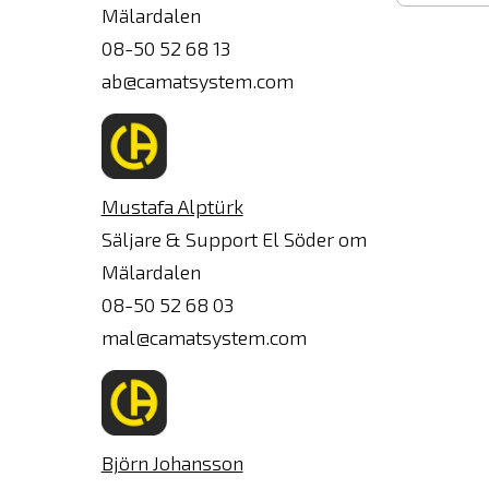
Mälardalen
Ange
08-50 52 68 13
e-
ab@camatsystem.com
post
Mustafa Alptürk
Säljare & Support El Söder om
Mälardalen
08-50 52 68 03
mal@camatsystem.com
Björn Johansson