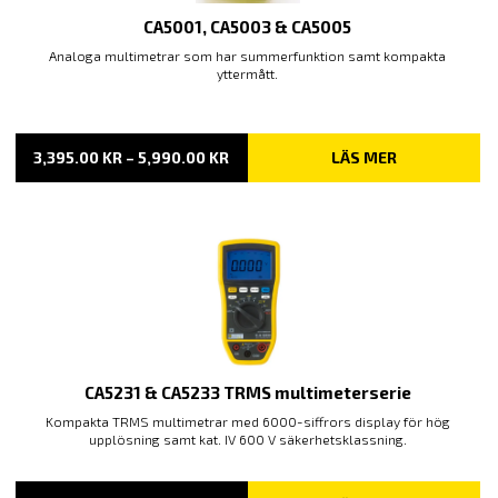
CA5001, CA5003 & CA5005
Analoga multimetrar som har summerfunktion samt kompakta
yttermått.
PRISINTERVALL:
3,395.00
KR
–
5,990.00
KR
LÄS MER
3,395.00 KR
TILL
5,990.00 KR
CA5231 & CA5233 TRMS multimeterserie
Kompakta TRMS multimetrar med 6000-siffrors display för hög
upplösning samt kat. IV 600 V säkerhetsklassning.