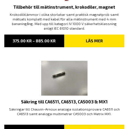
Tillbehör till mätinstrument, krokodiler, magnet
Krokodilklämmor i olika storlekar samt praktisk magnetprob samt
mätsats komplett med kabel för alla mätinstrument med 4 mm
bananingång. Med upp till kategori IV 1000 V säkerhetsklassning
enligt IEC 61010 standard.
PRISINTERVALL:
375.00
KR
–
885.00
KR
LÄS MER
375.00 KR
TILL
885.00 KR
Säkring till CA6511, CA6513, CA5003 & MX1
Säkringar till Chauvin-Arnoux analoga isolationsprovare CA6511 och
CA6513 samt analoga multimetrar CA5003 och Metrix MX1.