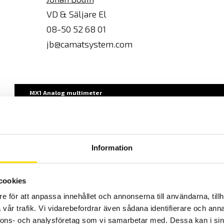
VD & Säljare El
08-50 52 68 01
jb@camatsystem.com
MX1 Analog multimeter
Information
MX1
MX1
cookies
Ja, med summer
e för att anpassa innehållet och annonserna till användarna, tillh
50 µA...10 A, 7 mätområden
vår trafik. Vi vidarebefordrar även sådana identifierare och anna
nnons- och analysföretag som vi samarbetar med. Dessa kan i sin
150 mV...1500 V, 9 mätområden DC och 7 mätområden AC