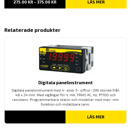
PRISINTERVALL:
275.00
KR
–
375.00
KR
LÄS MER
275.00 KR
TILL
375.00 KR
Relaterade produkter
Digitala panelinstrument
Digitala panelinstrument med 4- eller 5- siffror i DIN storlek från
48 x 24 mm. Med ingångar för V, mA, TRMS AC, Hz, PT100 och
resistans. Programmerbara skalor och modeller med max- min
funktion och inställbara larm.
LÄS MER