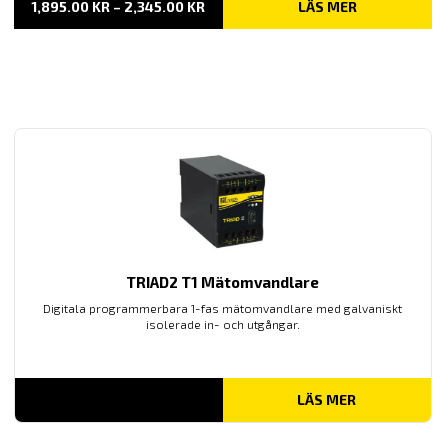
PRISINTERVALL:
1,895.00
KR
–
2,345.00
KR
LÄS MER
1,895.00 KR
TILL
2,345.00 KR
TRIAD2 T1 Mätomvandlare
Digitala programmerbara 1-fas mätomvandlare med galvaniskt
isolerade in- och utgångar.
LÄS MER