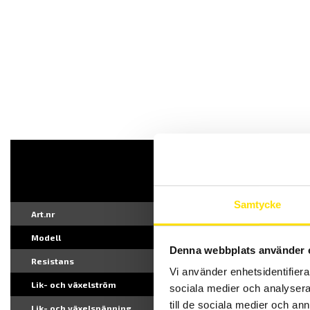
Samtycke
Art.nr
Modell
Denna webbplats använder 
Resistans
Vi använder enhetsidentifierar
Lik- och växelström
sociala medier och analysera 
till de sociala medier och a
Lik- och växelspänning