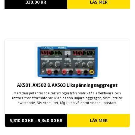
330.00
KR
LÄS MER
AX501, AX502 & AX503 Likspänningsaggregat
Med den patenterade teknologin från Metrix fås effektivare och
lättare transformatorer. Med dessa linjära aggregat, som inte är
switchade, fås stabilitet, låg ljudnivå samt snabb uppstart.
PRISINTERVALL:
5,810.00
KR
–
9,340.00
KR
LÄS MER
5,810.00 KR
TILL
9,340.00 KR