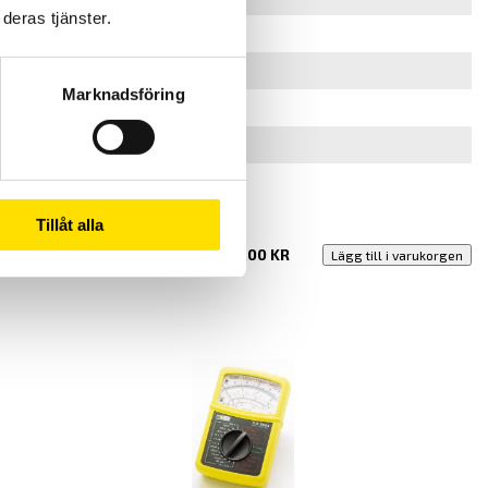
deras tjänster.
Marknadsföring
Tillåt alla
3,180.00
KR
Lägg till i varukorgen