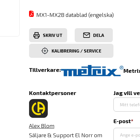
MX1-MX2B datablad (engelska)
SKRIV UT
DELA
KALIBRERING / SERVICE
Tillverkare:
Metri
Kontaktpersoner
Jag vill v
E-post
Alex Blom
Säljare & Support El Norr om