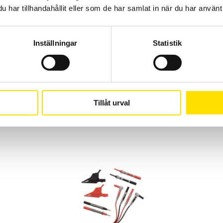
har tillhandahållit eller som de har samlat in när du har använt 
Diodtest och dB
IP65
Inställningar
Statistik
2 år
IEC 6010 kat. III 600 V
mätkablar, batteri och svensk manual
Tillåt urval