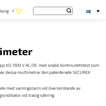
ukorg
0
imeter
pp till 1500 V AC/DC med snabb kontinuitetstest som
har dessa multimetrar den patenterade SECUREX
ande med varningslarm vid överskridande av
sindikator vid trasig säkring.