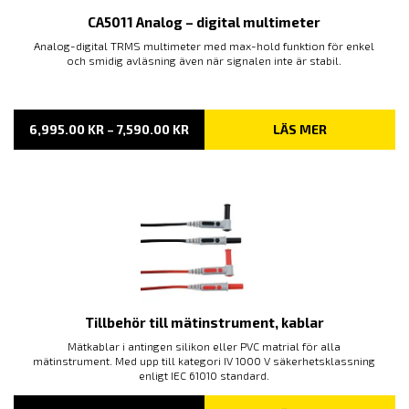
CA5011 Analog – digital multimeter
Analog-digital TRMS multimeter med max-hold funktion för enkel
och smidig avläsning även när signalen inte är stabil.
PRISINTERVALL:
6,995.00
KR
–
7,590.00
KR
LÄS MER
6,995.00 KR
TILL
7,590.00 KR
Tillbehör till mätinstrument, kablar
Mätkablar i antingen silikon eller PVC matrial för alla
mätinstrument. Med upp till kategori IV 1000 V säkerhetsklassning
enligt IEC 61010 standard.