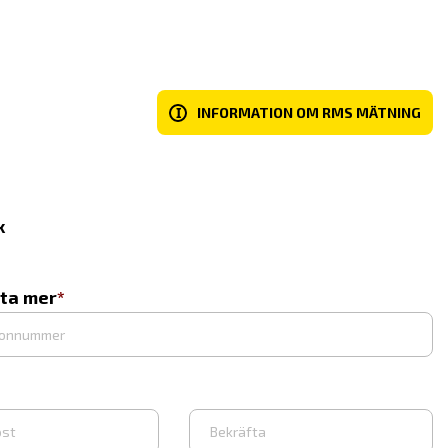
I
INFORMATION OM RMS MÄTNING
x
eta mer