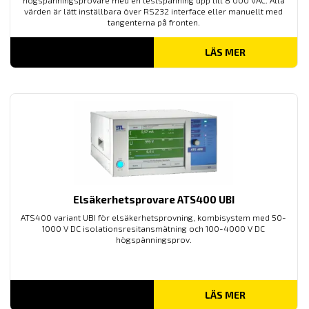
högspänningsprovare med en testspänning upp till 8 000 VAC. Alla
värden är lätt inställbara över RS232 interface eller manuellt med
tangenterna på fronten.
LÄS MER
Elsäkerhetsprovare ATS400 UBI
ATS400 variant UBI för elsäkerhetsprovning, kombisystem med 50-
1000 V DC isolationsresitansmätning och 100-4000 V DC
högspänningsprov.
LÄS MER