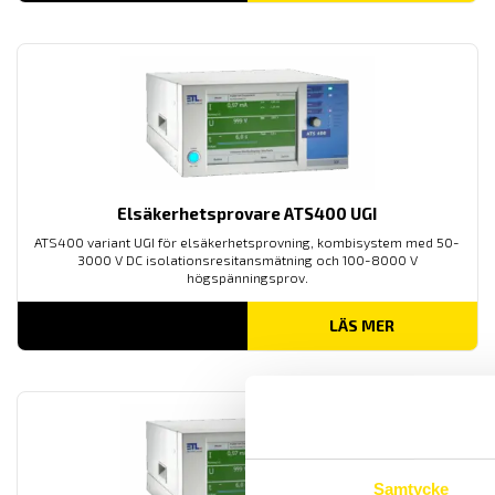
Elsäkerhetsprovare ATS400 UGI
ATS400 variant UGI för elsäkerhetsprovning, kombisystem med 50-
3000 V DC isolationsresitansmätning och 100-8000 V
högspänningsprov.
LÄS MER
Samtycke