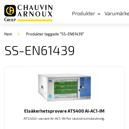
Produkter
Varumärk
Hem
Produkter taggade "SS-EN61439"
SS-EN61439
Elsäkerhetsprovare ATS400 AI-AC1-IM
ATS400-variant AI-AC1-IM för läckströmstestning.