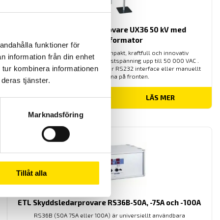
ETL Högspänningsprovare UX36 50 kV med
oljetransformator
andahålla funktioner för
UX 36 50 kV är en mycket kompakt, kraftfull och innovativ
n information från din enhet
högspänningsprovare med en testspänning upp till 50 000 VAC .
 tur kombinera informationen
Alla värden är lätt inställbara över RS232 interface eller manuellt
med tangenterna på fronten.
deras tjänster.
LÄS MER
Marknadsföring
Tillåt alla
ETL Skyddsledarprovare RS36B-50A, -75A och -100A
RS36B (50A 75A eller 100A) är universiellt användbara