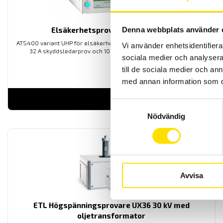
Elsäkerhetsprovare ATS400 UHP
Denna webbplats använder 
ATS400 variant UHP för elsäkerhetsprovning, kombisystem med 2-
Vi använder enhetsidentifierar
32 A skyddsledarprov och 100-6000 V högspänningsprov.
sociala medier och analysera 
till de sociala medier och a
med annan information som du 
LÄS MER
Samtyckesval
Nödvändig
Avvisa
ETL Högspänningsprovare UX36 30 kV med
oljetransformator