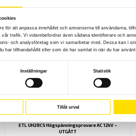
ETL Högspänningsprovare UX36 100 kV med
cookies
oljetransformator
e för att anpassa innehållet och annonserna till användarna, tillh
UX 36 100 kV är en mycket kompakt, kraftfull och innovativ
vår trafik. Vi vidarebefordrar även sådana identifierare och anna
högspänningsprovare med en testspänning upp till 100 000 VAC.
nnons- och analysföretag som vi samarbetar med. Dessa kan i sin
Alla värden är lätt inställbara över RS232 interface eller manuellt
med tangenterna på fronten.
har tillhandahållit eller som de har samlat in när du har använt 
LÄS MER
Inställningar
Statistik
Tillåt urval
ETL UH28CS Högspänningsprovare AC 12kV –
UTGÅTT