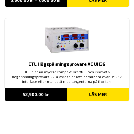
5,600.00
kr
–
7,600.00
kr
LÄS MER
5,600.00 kr
till
7,600.00 kr
ETL Högspänningsprovare AC UH36
UH 36 är en mycket kompakt, kraftfull och innovativ
högspänningsprovare. Alla värden är lätt inställbara över RS232
interface eller manuellt med tangenterna på fronten.
52,900.00
kr
LÄS MER