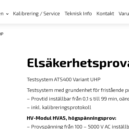
en
Kalibrering / Service
Teknisk Info
Kontakt
Var
HP
Elsäkerhetsprov
Testsystem ATS400 Variant UHP
Testsystem med grundenhet för fristående pro
– Provtid inställbar från 0,1 s till 99 min, oän
– inkl. kalibreringsprotokoll
HV-Modul HVA5, högspänningsprov:
– Provspänning från 100 – 5000 V AC inställ