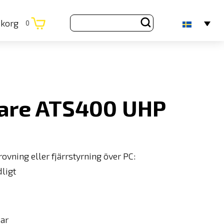
ukorg
0
are ATS400 UHP
vning eller fjärrstyrning över PC:
dligt
bar