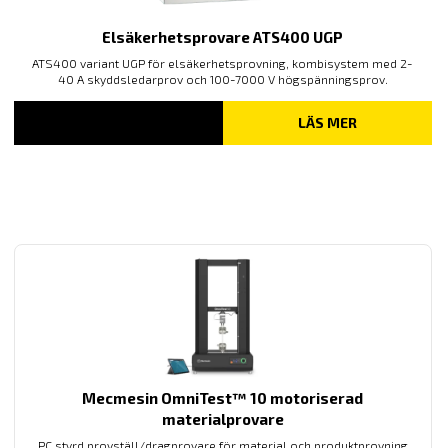
Elsäkerhetsprovare ATS400 UGP
ATS400 variant UGP för elsäkerhetsprovning, k
ombisystem med 2-
40 A skyddsledarprov och 100-7000 V högspänningsprov.
LÄS MER
Mecmesin OmniTest™ 10 motoriserad
materialprovare
PC styrd provställ/dragprovare för material och produktprovning