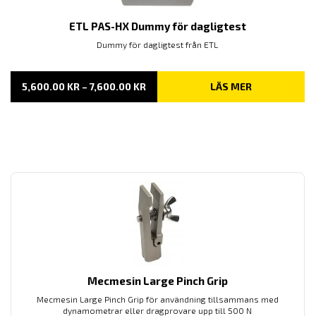
ETL PAS-HX Dummy för dagligtest
Dummy för dagligtest från ETL
PRISINTERVALL:
5,600.00
KR
–
7,600.00
KR
LÄS MER
5,600.00 KR
TILL
7,600.00 KR
Mecmesin Large Pinch Grip
Mecmesin Large Pinch Grip för användning tillsammans med
dynamometrar eller dragprovare upp till 500 N