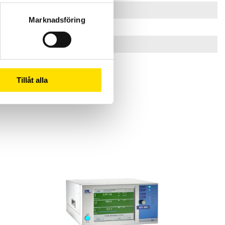
Marknadsföring
UHP-5040
 100-5000 V AC, 100 mA gränsvärde
 2-40 A AC, 1 - 500 mOhm gränsvärde
Tillåt alla