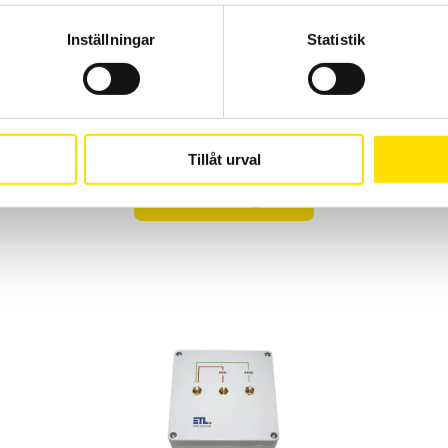
210783
Inställningar
Statistik
ATS400 
V AC, 100 mA gränsvärde
Ställbar
 1 - 500 mOhm gränsvärde
Ställbar
Tillåt urval
Offertförfrågan