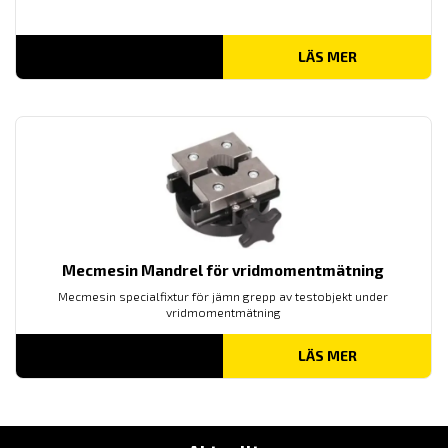
LÄS MER
Mecmesin Mandrel för vridmomentmätning
Mecmesin specialfixtur för jämn grepp av testobjekt under
vridmomentmätning
LÄS MER