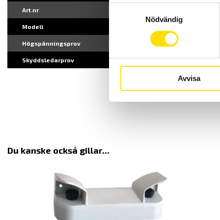
Samtyckesval
Art.nr
205763
Nödvändig
Modell
ATS400 UHP-5025
Högspänningsprov
Ställbar 100-5000 
Skyddsledarprov
Ställbar 2-25 A AC,
Avvisa
Du kanske också gillar...