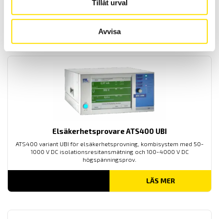
Tillåt urval
52,900.00
KR
–
LÄS MER
PRISINTERVALL:
61,900.00
KR
Avvisa
52,900.00 KR
TILL
61,900.00 KR
Elsäkerhetsprovare ATS400 UBI
ATS400 variant UBI för elsäkerhetsprovning, kombisystem med 50-
1000 V DC isolationsresitansmätning och 100-4000 V DC
högspänningsprov.
LÄS MER