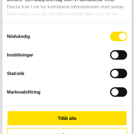
Dessa kan i sin tur kombinera informationen med annan
information som du har tillhandahållit eller som de har
samlat in när du har använt deras tjänster.
Samtyckesval
Elsäkerhetsprovare ATS400 LG-AC
Nödvändig
Automatiskt Testsystem ATS400 Variant LG-AC
LÄS MER
Inställningar
Statistik
Marknadsföring
CA6161 & CA6163 Kombitester
Tillåt alla
Portabla elsäkerhetsprovare för att prova och verifiera säkerheten
av maskiner och elektrisk utrustning enligt lågspänningsdirektivet
och EN 60204-1 samt många andra normer.