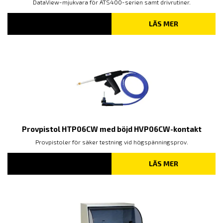
DataView-mjukvara för ATS400-serien samt drivrutiner.
LÄS MER
Provpistol HTP06CW med böjd HVP06CW-kontakt
Provpistoler för säker testning vid högspänningsprov.
LÄS MER