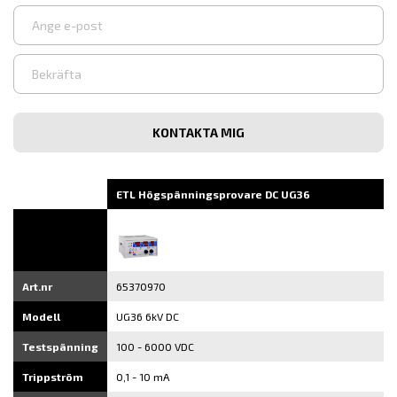
Ange
e-
post
Bekräfta
e-
post
ETL Högspänningsprovare DC UG36
Art.nr
65370970
Modell
UG36 6kV DC
Testspänning
100 - 6000 VDC
Trippström
0,1 - 10 mA