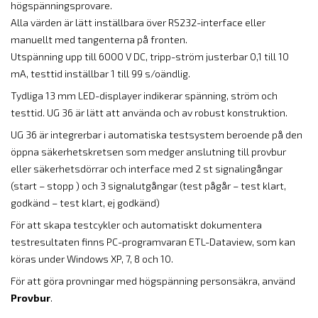
högspänningsprovare.
Alla värden är lätt inställbara över RS232-interface eller
manuellt med tangenterna på fronten.
Utspänning upp till 6000 V DC, tripp-ström justerbar 0,1 till 10
mA, testtid inställbar 1 till 99 s/oändlig.
Tydliga 13 mm LED-displayer indikerar spänning, ström och
testtid. UG 36 är lätt att använda och av robust konstruktion.
UG 36 är integrerbar i automatiska testsystem beroende på den
öppna säkerhetskretsen som medger anslutning till provbur
eller säkerhetsdörrar och interface med 2 st signalingångar
(start – stopp ) och 3 signalutgångar (test pågår – test klart,
godkänd – test klart, ej godkänd)
För att skapa testcykler och automatiskt dokumentera
testresultaten finns PC-programvaran ETL-Dataview, som kan
köras under Windows XP, 7, 8 och 10.
För att göra provningar med högspänning personsäkra, använd
Provbur
.