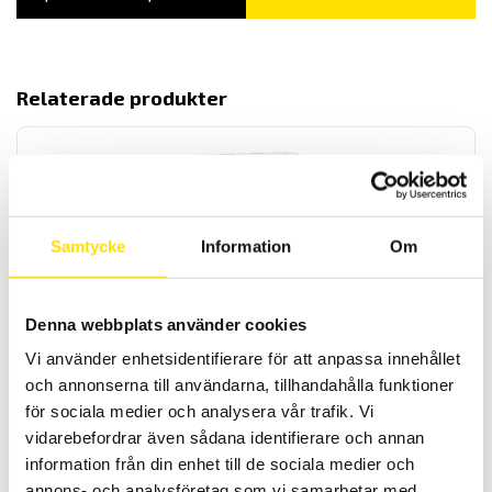
2,700.00 KR
TILL
3,600.00 KR
Relaterade produkter
Samtycke
Information
Om
Elsäkerhetsprovare ATS400 HG-DC
Denna webbplats använder cookies
Testsystem ATS400 Variant HG-DC
Vi använder enhetsidentifierare för att anpassa innehållet
LÄS MER
och annonserna till användarna, tillhandahålla funktioner
för sociala medier och analysera vår trafik. Vi
vidarebefordrar även sådana identifierare och annan
information från din enhet till de sociala medier och
annons- och analysföretag som vi samarbetar med.