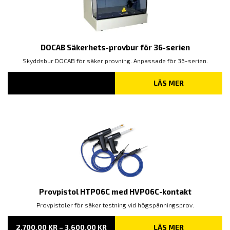
DOCAB Säkerhets-provbur för 36-serien
Skyddsbur DOCAB för säker provning. Anpassade för 36-serien.
LÄS MER
Provpistol HTP06C med HVP06C-kontakt
Provpistoler för säker testning vid högspänningsprov.
PRISINTERVALL:
2,700.00
KR
–
3,600.00
KR
LÄS MER