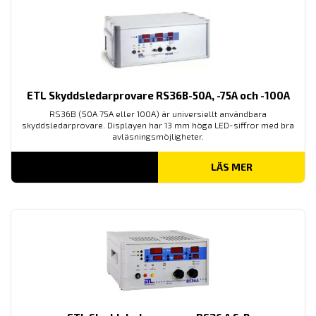
ETL Skyddsledarprovare RS36B-50A, -75A och -100A
RS36B (50A 75A eller 100A) är universiellt användbara
skyddsledarprovare. Displayen har 13 mm höga LED-siffror med bra
avläsningsmöjligheter.
LÄS MER