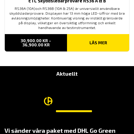
ETL Skyddsledarprovare RS36 A & B
RS36A (10A)och RS36B (10A & 25A) är universiellt användbara
skyddsledarprovare. Displayen har 13 mm höga LED-siffror med bra
avläsningsmöjligheter. Kontinuerlig visning av inställt gränsvärde
på display, vilket ger en översiktlig utformning och enkelt
handhavande av testinstrumentet.
30,900.00
KR
–
LÄS MER
PRISINTERVALL:
36,900.00
KR
30,900.00 KR
TILL
36,900.00 KR
Aktuellt
Vi sänder våra paket med DHL Go Green