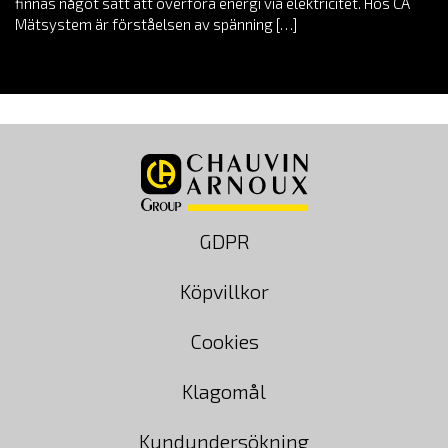
finnas något sätt att överföra energi via elektricitet. Hos CA
Mätsystem är förståelsen av spänning […]
GDPR
Köpvillkor
Cookies
Klagomål
Kundundersökning