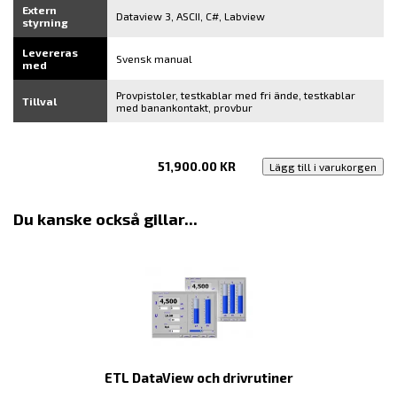
Extern
Dataview 3, ASCII, C#, Labview
styrning
Levereras
Svensk manual
med
Provpistoler, testkablar med fri ände, testkablar
Tillval
med banankontakt, provbur
51,900.00
KR
Lägg till i varukorgen
Du kanske också gillar...
ETL DataView och drivrutiner