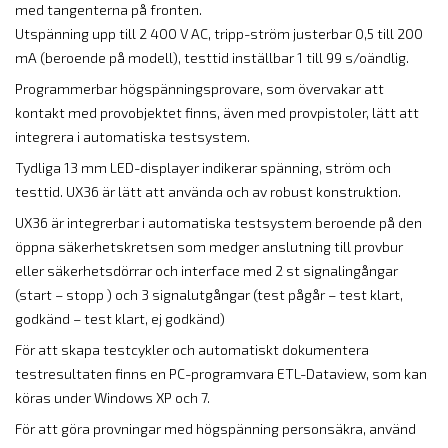
med tangenterna på fronten.
Utspänning upp till 2 400 V AC, tripp-ström justerbar 0,5 till 200
mA (beroende på modell), testtid inställbar 1 till 99 s/oändlig.
Programmerbar högspänningsprovare, som övervakar att
kontakt med provobjektet finns, även med provpistoler, lätt att
integrera i automatiska testsystem.
Tydliga 13 mm LED-displayer indikerar spänning, ström och
testtid. UX36 är lätt att använda och av robust konstruktion.
UX36 är integrerbar i automatiska testsystem beroende på den
öppna säkerhetskretsen som medger anslutning till provbur
eller säkerhetsdörrar och interface med 2 st signalingångar
(start – stopp ) och 3 signalutgångar (test pågår – test klart,
godkänd – test klart, ej godkänd)
För att skapa testcykler och automatiskt dokumentera
testresultaten finns en PC-programvara ETL-Dataview, som kan
köras under Windows XP och 7.
För att göra provningar med högspänning personsäkra, använd