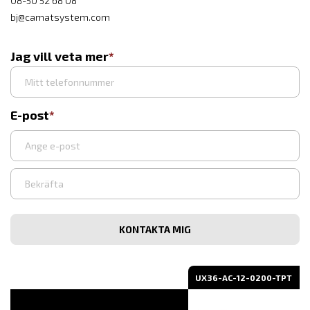
08-50 52 68 08
bj@camatsystem.com
Jag vill veta mer
E-post
Ange
e-
post
Bekräfta
e-
post
UX36-AC-12-0200-TPT