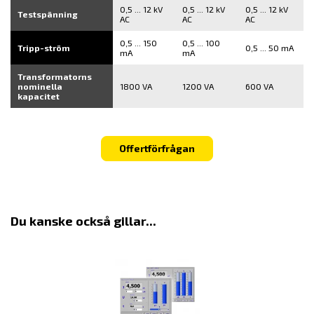
0,5 ... 12 kV
0,5 ... 12 kV
0,5 ... 12 kV
Testspänning
AC
AC
AC
0,5 ... 150
0,5 ... 100
Tripp-ström
0,5 ... 50 mA
mA
mA
Transformatorns
nominella
1800 VA
1200 VA
600 VA
kapacitet
Offertförfrågan
Du kanske också gillar...