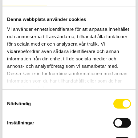
Denna webbplats använder cookies
Vi använder enhetsidentifierare för att anpassa innehållet
och annonserna till användarna, tillhandahålla funktioner
Provpistol HTP06C med HVP06C-kontakt
för sociala medier och analysera vår trafik. Vi
Provpistoler för säker testning vid högspänningsprov.
vidarebefordrar även sådana identifierare och annan
information från din enhet till de sociala medier och
PRISINTERVALL:
2,700.00
KR
–
3,600.00
KR
LÄS MER
2,700.00 KR
annons- och analysföretag som vi samarbetar med.
TILL
Dessa kan i sin tur kombinera informationen med annan
3,600.00 KR
information som du har tillhandahållit eller som de har
samlat in när du har använt deras tjänster.
Relaterade produkter
Samtyckesval
Nödvändig
Inställningar