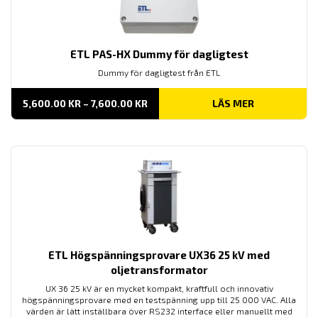
ETL PAS-HX Dummy för dagligtest
Dummy för dagligtest från ETL
PRISINTERVALL:
5,600.00
KR
–
7,600.00
KR
LÄS MER
5,600.00 KR
TILL
7,600.00 KR
ETL Högspänningsprovare UX36 25 kV med
oljetransformator
UX 36 25 kV är en mycket kompakt, kraftfull och innovativ
högspänningsprovare med en testspänning upp till 25 000 VAC. Alla
värden är lätt inställbara över RS232 interface eller manuellt med