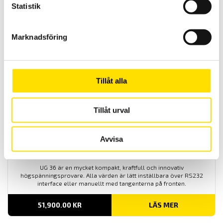
Statistik
Elsäkerhetsprovare ATS400 AI-AC1-IM
ATS400-variant AI-AC1-IM för läckströmstestning.
Marknadsföring
LÄS MER
Tillåt alla
Tillåt urval
Avvisa
ETL Högspänningsprovare DC UG36
UG 36 är en mycket kompakt, kraftfull och innovativ
högspänningsprovare. Alla värden är lätt inställbara över RS232
interface eller manuellt med tangenterna på fronten.
51,900.00
KR
LÄS MER