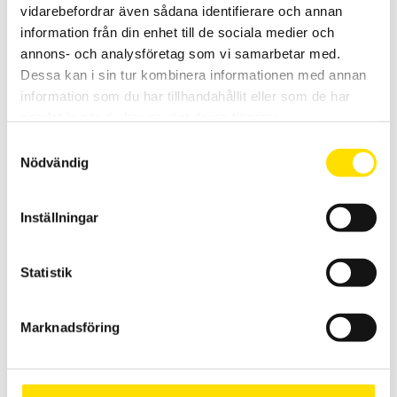
vidarebefordrar även sådana identifierare och annan
information från din enhet till de sociala medier och
annons- och analysföretag som vi samarbetar med.
Dessa kan i sin tur kombinera informationen med annan
information som du har tillhandahållit eller som de har
samlat in när du har använt deras tjänster.
Samtyckesval
Elsäkerhetsprovare ATS400 -MT
Nödvändig
Elsäkerhetsprovare automatiskt testsystem ATS400 variant MT
(maskintestare)
Inställningar
LÄS MER
Statistik
Marknadsföring