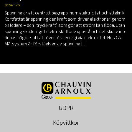
2024-11-15
Spänning är ett centralt begrepp inom elektricitet och elteknik.
Kortfattat är spänning den kraft som driver elektroner genom
en ledare – den ”tryckkraft” som gör att ström kan flöda. Utan
spänning skulle inget elektriskt flöde uppstå och det skulle inte
finnas något sätt att överföra energi via elektricitet. Hos CA
Mätsystem är förståelsen av spänning […]
GDPR
Köpvillkor