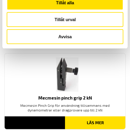
Tillåt alla
Mecmesin Multitest 0,5-dV
Motoriserat fjäderprovare/dragprovare från Mecmesin tillhör en ny
serie av provställ för produktprovning genom drag och trycktester
Tillåt urval
upp till 500 N
LÄS MER
Avvisa
Mecmesin pinch grip 2 kN
Mecmesin Pinch Grip för användning tillsammans med
dynamometrar eller dragprovare upp till 2 kN
LÄS MER