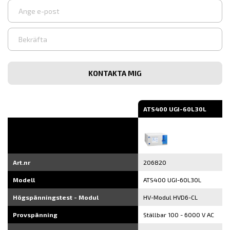
Ange
e-
post
Bekräfta
e-
post
ATS400 UGI-60L30L
Art.nr
206820
Modell
ATS400 UGI-60L30L
Högspänningstest - Modul
HV-Modul HVD6-CL
Provspänning
Ställbar 100 - 6000 V AC