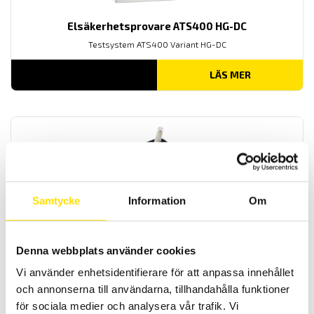
Elsäkerhetsprovare ATS400 HG-DC
Testsystem ATS400 Variant HG-DC
LÄS MER
Samtycke
Information
Om
Mecmesin Lever Operated Cam grip
Spakmanövrerad Mecmesin fixtur för dragtester, används med
Denna webbplats använder cookies
dragprovare
Vi använder enhetsidentifierare för att anpassa innehållet
LÄS MER
och annonserna till användarna, tillhandahålla funktioner
för sociala medier och analysera vår trafik. Vi