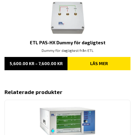
ETL PAS-HX Dummy för dagligtest
Dummy för dagligtest från ETL
PRISINTERVALL:
5,600.00
KR
–
7,600.00
KR
LÄS MER
5,600.00 KR
TILL
7,600.00 KR
Relaterade produkter