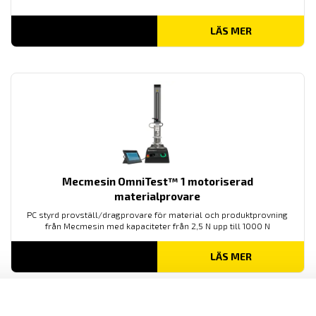
LÄS MER
Mecmesin OmniTest™ 1 motoriserad
materialprovare
PC styrd provställ/dragprovare för material och produktprovning
från Mecmesin med kapaciteter från 2,5 N upp till 1000 N
LÄS MER