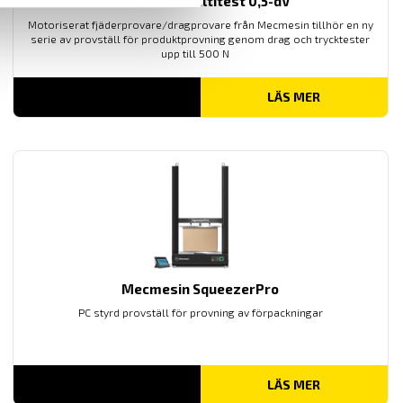
Mecmesin Multitest 0,5-dV
Motoriserat fjäderprovare/dragprovare från Mecmesin tillhör en ny
serie av provställ för produktprovning genom drag och trycktester
upp till 500 N
LÄS MER
Mecmesin SqueezerPro
PC styrd provställ för provning av förpackningar
LÄS MER