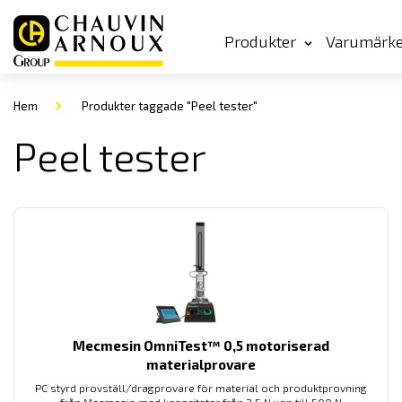
Produkter
Varumärk
Hem
Produkter taggade "Peel tester"
Peel tester
Mecmesin OmniTest™ 0,5 motoriserad
materialprovare
PC styrd provställ/dragprovare för material och produktprovning