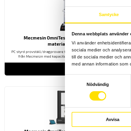
Samtycke
Denna webbplats använder 
Mecmesin OmniTest™ 5,0 motoriserad
Vi använder enhetsidentifierar
materialprovare
sociala medier och analysera 
PC styrd provställ/dragprovare för material och produktprovning
från Mecmesin med kapaciteter från 2,5 N upp till 5000 N
till de sociala medier och a
med annan information som du 
LÄS MER
Samtyckesval
Nödvändig
Avvisa