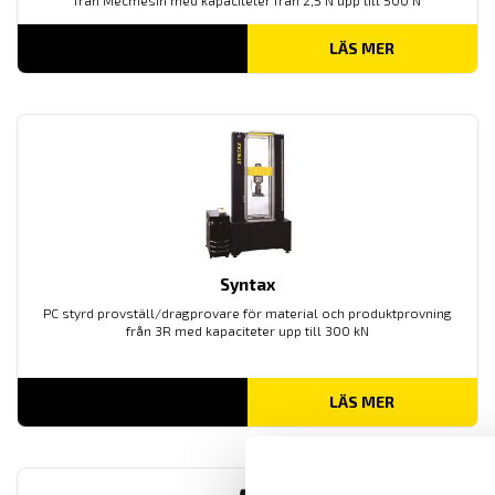
från Mecmesin med kapaciteter från 2,5 N upp till 500 N
LÄS MER
Syntax
PC styrd provställ/dragprovare för material och produktprovning
från 3R med kapaciteter upp till 300 kN
LÄS MER