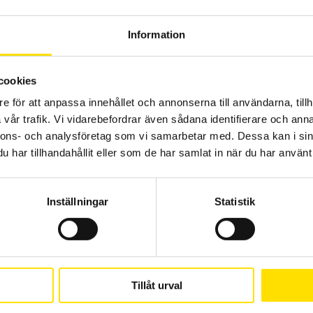
Information
cookies
Mecmesin OmniTest™ 7,5 motoriserad
e för att anpassa innehållet och annonserna till användarna, tillh
materialprovare
vår trafik. Vi vidarebefordrar även sådana identifierare och anna
PC styrd provställ/dragprovare för material och produktprovning
från Mecmesin med kapaciteter från 2,5 N upp till 7500 N
nnons- och analysföretag som vi samarbetar med. Dessa kan i sin
har tillhandahållit eller som de har samlat in när du har använt 
LÄS MER
Inställningar
Statistik
Tillåt urval