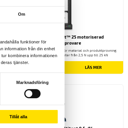
Om
Mecmesin OmniTest™ 25 motoriserad
andahålla funktioner för
materialprovare
n information från din enhet
PC styrd provställ/dragprovare för material och produktprovning
från Mecmesin med kapaciteter från 2,5 N upp till 25 kN
 tur kombinera informationen
deras tjänster.
LÄS MER
Marknadsföring
Tillåt alla