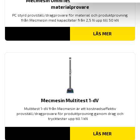
Mecmesin OmniTest™ 50 motoriserad
materialprovare
PC styrd provställ/dragprovare för material och produktprovning
från Mecmesin med kapaciteter från 2,5 N upp till 50 kN
LÄS MER
Mecmesin Multitest 1-dV
Multitest 1-dV från Mecmesin är ett kostnadseffektiv
provställ/dragprovare för produktprovning genom drag och
trycktester upp till 1 kN
LÄS MER