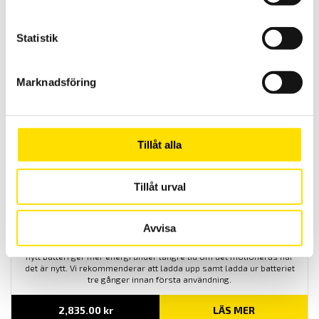
Väskor för multimeterserie MTX
Väskor för Metrix MTX3290, MTX3291 samt MTX3297Ex
Statistik
multimeterserie.
505.00
kr
LÄS MER
Marknadsföring
Tillåt alla
Tillåt urval
Batteri till Scopix I-III, Qualistar, CA6116, CA6550
Avvisa
Originalbatterier ger oöverträffad driftsäkerhet och ekonomi. Ett
nytt batteri ger mer energi under längre tid om det motioneras när
det är nytt. Vi rekommenderar att ladda upp samt ladda ur batteriet
tre gånger innan första användning.
2,835.00
kr
LÄS MER