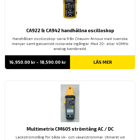
CA922 & CA942 handhållna oscilloskop
Handhållen oscilloskop-serie från Chauvin-Arnoux med svenska
menyer samt galvaniskt isolerade ingångar. Med 20- eller 40MHz
analog bandbredd.
Prisintervall:
16,950.00
kr
–
18,590.00
kr
LÄS MER
16,950.00 kr
till
18,590.00 kr
Multimetrix CM605 strömtång AC / DC
Läckströmstång för både lik- och växelströmmar. Utmärkt vid