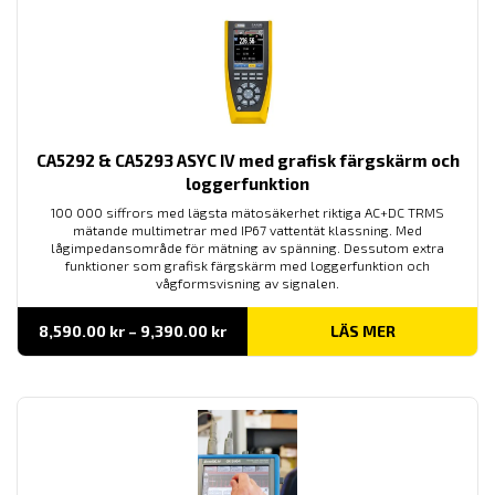
CA5292 & CA5293 ASYC IV med grafisk färgskärm och
loggerfunktion
100 000 siffrors med lägsta mätosäkerhet riktiga AC+DC TRMS
mätande multimetrar med IP67 vattentät klassning. Med
lågimpedansområde för mätning av spänning. Dessutom extra
funktioner som grafisk färgskärm med loggerfunktion och
vågformsvisning av signalen.
Prisintervall:
8,590.00
kr
–
9,390.00
kr
LÄS MER
8,590.00 kr
till
9,390.00 kr