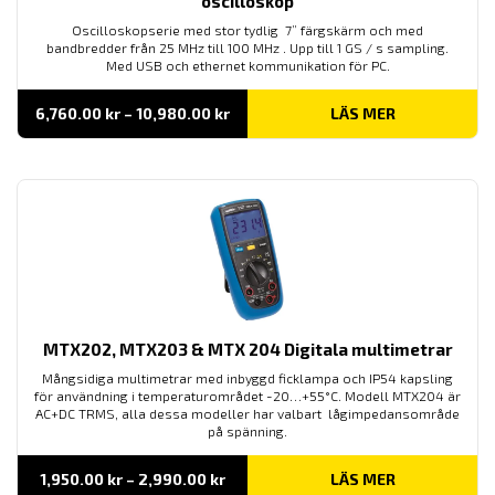
oscilloskop
Oscilloskopserie med stor tydlig 7” färgskärm och med
bandbredder från 25 MHz till 100 MHz . Upp till 1 GS / s sampling.
Med USB och ethernet kommunikation för PC.
Prisintervall:
6,760.00
kr
–
10,980.00
kr
LÄS MER
6,760.00 kr
till
10,980.00 kr
MTX202, MTX203 & MTX 204 Digitala multimetrar
Mångsidiga multimetrar med inbyggd ficklampa och IP54 kapsling
för användning i temperaturområdet -20…+55°C. Modell MTX204 är
AC+DC TRMS, alla dessa modeller har valbart lågimpedansområde
på spänning.
Prisintervall:
1,950.00
kr
–
2,990.00
kr
LÄS MER
1,950.00 kr