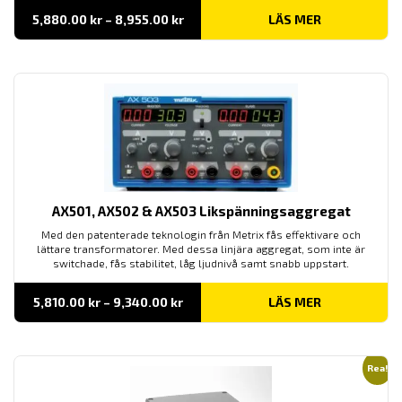
Prisintervall:
5,880.00
kr
–
8,955.00
kr
LÄS MER
5,880.00 kr
till
8,955.00 kr
AX501, AX502 & AX503 Likspänningsaggregat
Med den patenterade teknologin från Metrix fås effektivare och
lättare transformatorer. Med dessa linjära aggregat, som inte är
switchade, fås stabilitet, låg ljudnivå samt snabb uppstart.
Prisintervall:
5,810.00
kr
–
9,340.00
kr
LÄS MER
5,810.00 kr
till
9,340.00 kr
Rea!