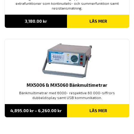
extrafunktioner som kontinuitets- och summerfunktion samt
resistansmätning.
3,180.00
kr
LÄS MER
MX5006 & MX5060 Bänkmultimetrar
Bänkmultimetrar med 6000- respektive 60 000-siffrors
dubbeldisplay samt USB kommunikation.
Prisintervall:
4,895.00
kr
–
6,260.00
kr
LÄS MER
4,895.00 kr
till
6,260.00 kr