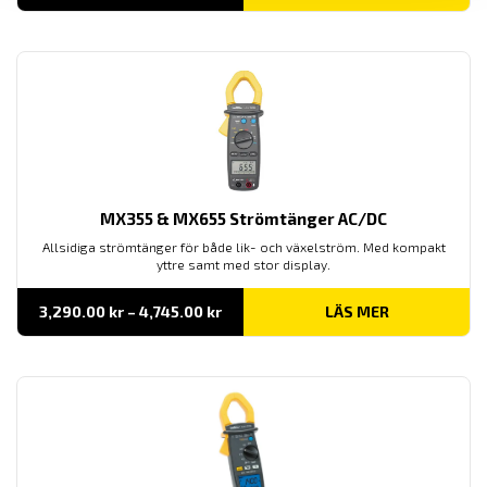
MX355 & MX655 Strömtänger AC/DC
Allsidiga strömtänger för både lik- och växelström. Med kompakt
yttre samt med stor display.
Prisintervall:
3,290.00
kr
–
4,745.00
kr
LÄS MER
3,290.00 kr
till
4,745.00 kr