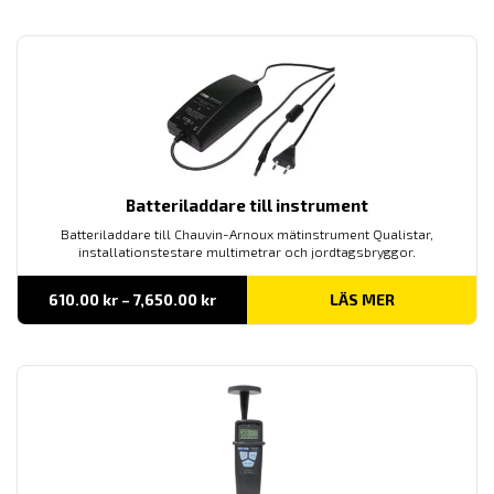
Batteriladdare till instrument
Batteriladdare till Chauvin-Arnoux mätinstrument Qualistar,
installationstestare multimetrar och jordtagsbryggor.
Prisintervall:
610.00
kr
–
7,650.00
kr
LÄS MER
610.00 kr
till
7,650.00 kr