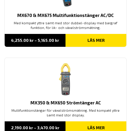
MX670 & MX675 Multifunktionstänger AC/DC
Med kompakt yttre samt med stor dubbel-display med bargraf
funktion, för lik- och växelströmsmätning.
Prisintervall:
4,255.00
kr
–
5,165.00
kr
LÄS MER
4,255.00 kr
till
5,165.00 kr
MX350 & MX650 Strömtänger AC
Multifunktionstänger för växelströmsmätning. Med kompakt yttre
samt med stor display.
Prisintervall:
2,190.00
kr
–
3,470.00
kr
LÄS MER