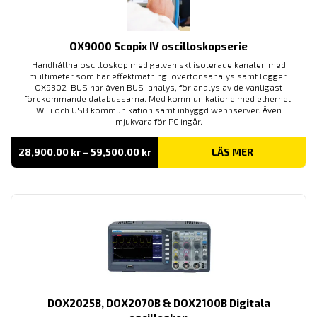
OX9000 Scopix IV oscilloskopserie
Handhållna oscilloskop med galvaniskt isolerade kanaler, med
multimeter som har effektmätning, övertonsanalys samt logger.
OX9302-BUS har även BUS-analys, för analys av de vanligast
förekommande databussarna. Med kommunikatione med ethernet,
WiFi och USB kommunikation samt inbyggd webbserver. Även
mjukvara för PC ingår.
Prisintervall:
28,900.00
kr
–
59,500.00
kr
LÄS MER
28,900.00 kr
till
59,500.00 kr
DOX2025B, DOX2070B & DOX2100B Digitala