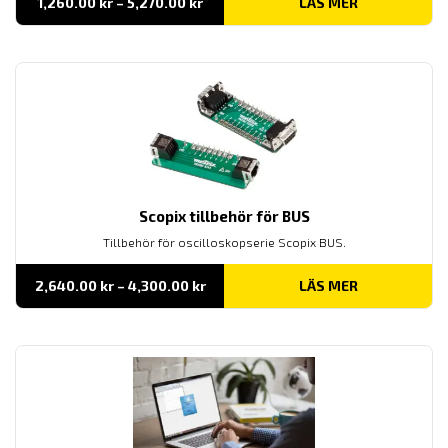
Prisintervall:
1,260.00
kr
–
5,270.00
kr
LÄS MER
1,260.00 kr
till
5,270.00 kr
Scopix tillbehör för BUS
Tillbehör för oscilloskopserie Scopix BUS.
Prisintervall:
2,640.00
kr
–
4,300.00
kr
LÄS MER
2,640.00 kr
till
4,300.00 kr