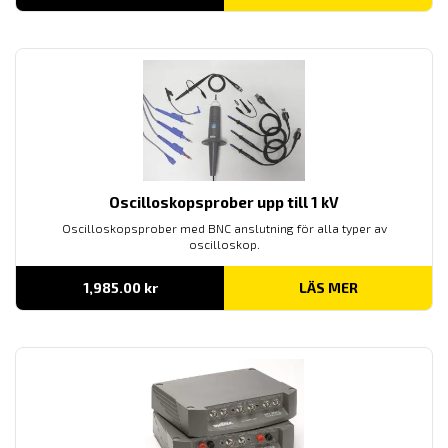
2,190.00 kr
till
3,470.00 kr
Oscilloskopsprober upp till 1 kV
Oscilloskopsprober med BNC anslutning för alla typer av
oscilloskop.
1,985.00
kr
LÄS MER