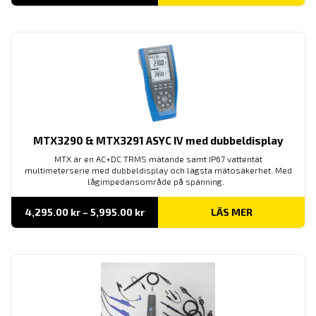
till
2,990.00 kr
MTX3290 & MTX3291 ASYC IV med dubbeldisplay
MTX är en AC+DC TRMS mätande samt IP67 vattentät
multimeterserie med dubbeldisplay och lägsta mätosäkerhet. Med
lågimpedansområde på spänning.
Prisintervall:
4,295.00
kr
–
5,995.00
kr
LÄS MER
4,295.00 kr
till
5,995.00 kr