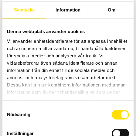
6,660.00 kr
Samtycke
Information
Om
Denna webbplats använder cookies
Vi använder enhetsidentifierare för att anpassa innehållet
och annonserna till användarna, tillhandahålla funktioner
för sociala medier och analysera vår trafik. Vi
Scopix tillbehör prober
vidarebefordrar även sådana identifierare och annan
Prober för Metrix oscilloskopserie Scopix I-IV finns här.
information från din enhet till de sociala medier och
Prisintervall:
690.00
kr
–
3,990.00
kr
LÄS MER
annons- och analysföretag som vi samarbetar med.
690.00 kr
Dessa kan i sin tur kombinera informationen med annan
till
3,990.00 kr
information som du har tillhandahållit eller som de har
samlat in när du har använt deras tjänster.
Samtyckesval
Nödvändig
Inställningar