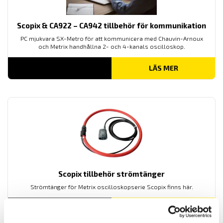
Scopix & CA922 – CA942 tillbehör för kommunikation
PC mjukvara SX-Metro för att kommunicera med Chauvin-Arnoux
och Metrix handhållna 2- och 4-kanals oscilloskop.
LÄS MER
Scopix tillbehör strömtänger
Strömtänger för Metrix oscilloskopserie Scopix finns här.
Prisintervall:
4,860.00
kr
–
6,660.00
kr
LÄS MER
4,860.00 kr
till