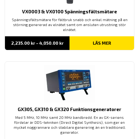
VX0003 & VX0100 Spänningsfältsmätare
Spänningsfältsmätare för fältbruk snabb och enkel mätning på en
störning genererad av elnätet samt om ansluten utrustning stör
elnätet.
Prisintervall:
2,235.00
kr
–
4,050.00
kr
LÄS MER
2,235.00 kr
till
4,050.00 kr
GX305, GX310 & GX320 Funktionsgeneratorer
Med 5 MHz, 10 MHz samt 20 MHz bandbredd. En av GX-seriens
fördelar är DDS-tekniken (Direct Digital Synthesis), som ger en
mycket noggrannare och stabilare generering än en traditionell
generator.