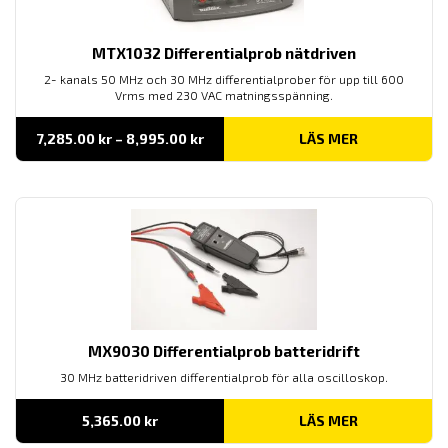
MTX1032 Differentialprob nätdriven
2- kanals 50 MHz och 30 MHz differentialprober för upp till 600
Vrms med 230 VAC matningsspänning.
Prisintervall:
7,285.00
kr
–
8,995.00
kr
LÄS MER
7,285.00 kr
till
8,995.00 kr
MX9030 Differentialprob batteridrift
30 MHz batteridriven differentialprob för alla oscilloskop.
5,365.00
kr
LÄS MER