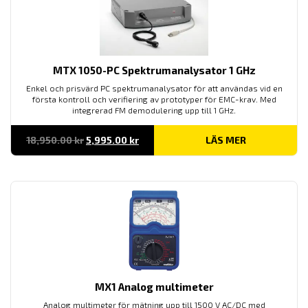
MTX 1050-PC Spektrumanalysator 1 GHz
Enkel och prisvärd PC spektrumanalysator för att användas vid en
första kontroll och verifiering av prototyper för EMC-krav. Med
integrerad FM demodulering upp till 1 GHz.
Det
Det
18,950.00
kr
5,995.00
kr
LÄS MER
ursprungliga
nuvarande
priset
priset
var:
är:
18,950.00 kr.
5,995.00 kr.
MX1 Analog multimeter
Analog multimeter för mätning upp till 1500 V AC/DC med