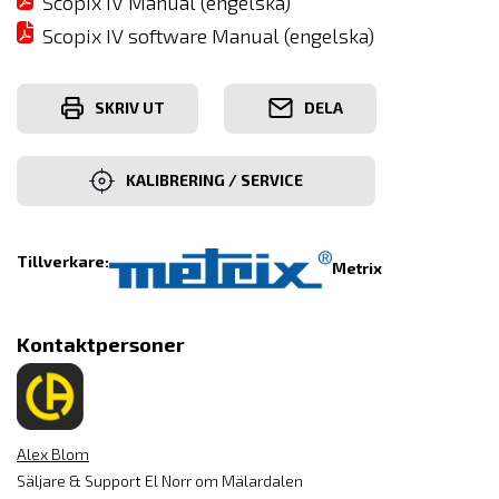
Scopix IV Manual (engelska)
Scopix IV software Manual (engelska)
SKRIV UT
DELA
KALIBRERING / SERVICE
Tillverkare:
Metrix
Kontaktpersoner
Alex Blom
Säljare & Support El Norr om Mälardalen