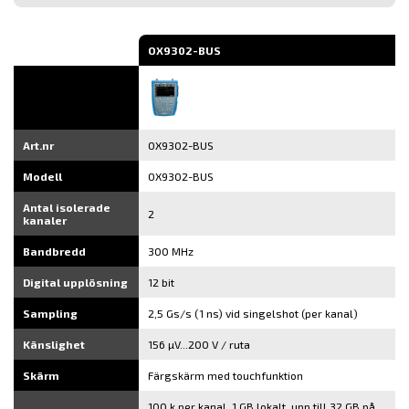
post
OX9302-BUS
Art.nr
OX9302-BUS
Modell
OX9302-BUS
Antal isolerade
2
kanaler
Bandbredd
300 MHz
Digital upplösning
12 bit
Sampling
2,5 Gs/s (1 ns) vid singelshot (per kanal)
Känslighet
156 µV...200 V / ruta
Skärm
Färgskärm med touchfunktion
100 k per kanal, 1 GB lokalt, upp till 32 GB på