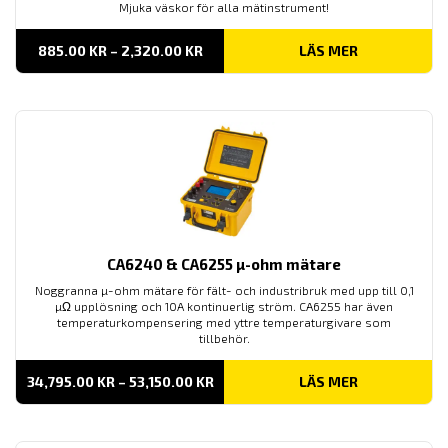
Mjuka väskor för alla mätinstrument!
PRISINTERVALL:
885.00
KR
–
2,320.00
KR
LÄS MER
885.00 KR
TILL
2,320.00 KR
CA6240 & CA6255 µ-ohm mätare
Noggranna µ-ohm mätare för fält- och industribruk med upp till 0,1
µΩ upplösning och 10A kontinuerlig ström. CA6255 har även
temperaturkompensering med yttre temperaturgivare som
tillbehör.
PRISINTERVALL:
34,795.00
KR
–
53,150.00
KR
LÄS MER
34,795.00 KR
TILL
53,150.00 KR