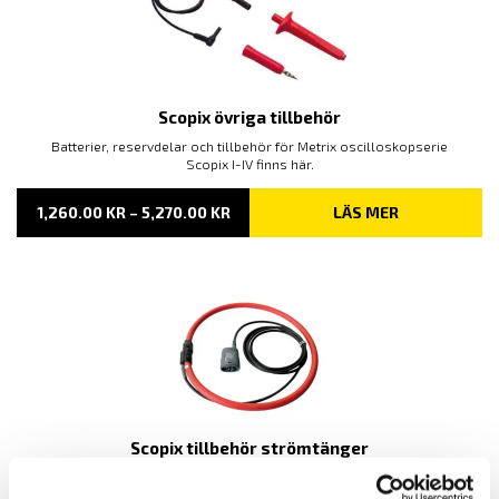
Scopix övriga tillbehör
Batterier, reservdelar och tillbehör för Metrix oscilloskopserie
Scopix I-IV finns här.
PRISINTERVALL:
1,260.00
KR
–
5,270.00
KR
LÄS MER
1,260.00 KR
TILL
5,270.00 KR
Scopix tillbehör strömtänger
Strömtänger för Metrix oscilloskopserie Scopix finns här.