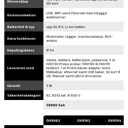
Minnesdjup
SD-kort
USB, WiFi samt Ethernet med inbyggd
Kommunikation
webbserver
Batteritid & typ
upp till 8 h, Li-Ion batteri
Multimeter, logger, övertonsanalys, BUS-
Extra funktioner
analys
Kapslingsklass
IP 54
Väska, laddare, batteripack, pekpenna, 2 st
HX0130 Probix prober, HX0190 & HX0191
Levereras med
testkort, 1 st Probix banan adapter 4mm,
Mätkablar, ethernet samt USB kabel, SD kort 8
GB, Manual samt LW/LV drivrutiner
Garanti
3 år
Säkerhetskategori
IEC 6010 kat. III 600 V
58900 Sek
OX9062
OX9102
OX9104