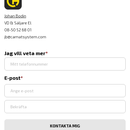
Johan Bodin
VD & Säljare El
08-50 52 68 01
jb@camatsystem.com
Jag vill veta mer
E-post
Ange
e-
post
Bekräfta
e-