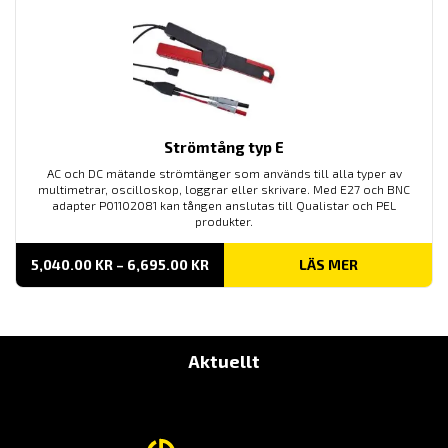
Strömtång typ E
AC och DC mätande strömtänger som används till alla typer av
multimetrar, oscilloskop, loggrar eller skrivare. Med E27 och BNC
adapter P01102081 kan tången anslutas till Qualistar och PEL
produkter.
PRISINTERVALL:
5,040.00
KR
–
6,695.00
KR
LÄS MER
5,040.00 KR
TILL
6,695.00 KR
Aktuellt