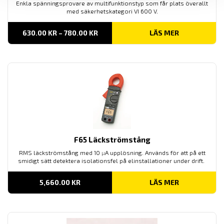
Enkla spänningsprovare av multifunktionstyp som får plats överallt
med säkerhetskategori VI 600 V.
PRISINTERVALL:
630.00
KR
–
780.00
KR
LÄS MER
630.00 KR
TILL
780.00 KR
F65 Läckströmstång
RMS läckströmstång med 10
µ
A upplösning. Används för att på ett
smidigt sätt detektera isolationsfel på elinstallationer under drift.
5,660.00
KR
LÄS MER