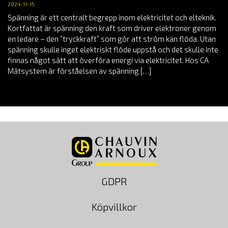
2024-11-15
Spänning är ett centralt begrepp inom elektricitet och elteknik.
Kortfattat är spänning den kraft som driver elektroner genom
en ledare – den ”tryckkraft” som gör att ström kan flöda. Utan
spänning skulle inget elektriskt flöde uppstå och det skulle inte
finnas något sätt att överföra energi via elektricitet. Hos CA
Mätsystem är förståelsen av spänning […]
GDPR
Köpvillkor