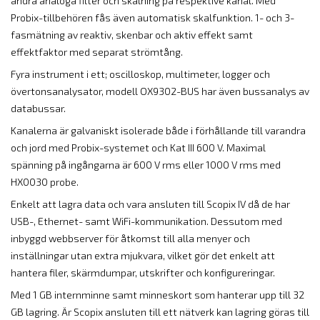
ändra analoga filter och skalning på respektive kanal. Med
Probix-tillbehören fås även automatisk skalfunktion. 1- och 3-
fasmätning av reaktiv, skenbar och aktiv effekt samt
effektfaktor med separat strömtång.
Fyra instrument i ett; oscilloskop, multimeter, logger och
övertonsanalysator, modell OX9302-BUS har även bussanalys av
databussar.
Kanalerna är galvaniskt isolerade både i förhållande till varandra
och jord med Probix-systemet och Kat III 600 V. Maximal
spänning på ingångarna är 600 V rms eller 1000 V rms med
HX0030 probe.
Enkelt att lagra data och vara ansluten till Scopix IV då de har
USB-, Ethernet- samt WiFi-kommunikation. Dessutom med
inbyggd webbserver för åtkomst till alla menyer och
inställningar utan extra mjukvara, vilket gör det enkelt att
hantera filer, skärmdumpar, utskrifter och konfigureringar.
Med 1 GB internminne samt minneskort som hanterar upp till 32
GB lagring. Är Scopix ansluten till ett nätverk kan lagring göras till