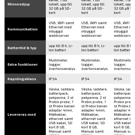
Minnesdjup
lokalt, upp till
lokalt, upp till
lokalt, upp ti
32 GB på SD-
32 GB på SD-
32 GB på SD
kort
kort
kort
USB, WiFi samt
USB, WiFi samt
USB, WiFi s
Ethernet med
Ethernet med
Ethernet me
Kommunikation
inbyggd
inbyggd
inbyggd
webbserver
webbserver
webbserver
upp till 8 h, Li-
upp till 8 h, Li-
upp till 8 h, 
Batteritid & typ
Ion batteri
Ion batteri
Ion batteri
Multimeter,
Multimeter,
Multimeter,
Extra funktioner
logger,
logger,
logger,
övertonsanalys
övertonsanalys
övertonsana
Kapslingsklass
IP 54
IP 54
IP 54
Väska, laddare,
Väska, laddare,
Väska, ladda
batteripack,
batteripack,
batteripack,
pekpenna, 2 st
pekpenna, 2 st
pekpenna, 4
Probix probe, 1
Probix probe, 1
Probix probe
st Probix banan
st Probix banan
st Probix ba
adapter 4mm,
adapter 4mm,
adapter 4m
Levereras med
Mätkablar,
Mätkablar,
Mätkablar,
ethernet samt
ethernet samt
ethernet sa
USB kabel, SD
USB kabel, SD
USB kabel, 
kort 8 GB,
kort 8 GB,
kort 8 GB,
Manual samt
Manual samt
Manual sam