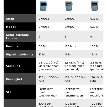
Art.nr
OX9062
OX9102
OX9104
Modell
OX9062
OX9102
OX9104
Antal isolerade
2
2
4
kanaler
Bandbredd
60 MHz
100 MHz
100 MHz
Digital upplösning
12 bit
12 bit
12 bit
2,5 Gs/s (1 ns)
2,5 Gs/s (1 ns)
2,5 Gs/s (1 
Sampling
vid singelshot
vid singelshot
vid singelsh
(per kanal)
(per kanal)
(per kanal)
156 µV...200 V /
156 µV...200 V /
156 µV...200 
Känslighet
ruta
ruta
ruta
Färgskärm
Färgskärm
Färgskärm
Skärm
med
med
med
touchfunktion
touchfunktion
touchfunkti
100 k per
100 k per
100 k per
kanal, 1 GB
kanal, 1 GB
kanal, 1 GB