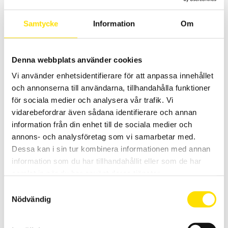
PRISINTERVALL:
4,860.00
KR
–
6,660.00
KR
LÄS MER
4,860.00 KR
Samtycke
Information
Om
TILL
6,660.00 KR
Denna webbplats använder cookies
Vi använder enhetsidentifierare för att anpassa innehållet
och annonserna till användarna, tillhandahålla funktioner
för sociala medier och analysera vår trafik. Vi
vidarebefordrar även sådana identifierare och annan
Scopix tillbehör prober
information från din enhet till de sociala medier och
Prober för Metrix oscilloskopserie Scopix I-IV finns här.
annons- och analysföretag som vi samarbetar med.
Dessa kan i sin tur kombinera informationen med annan
PRISINTERVALL:
690.00
KR
–
3,990.00
KR
LÄS MER
information som du har tillhandahållit eller som de har
690.00 KR
TILL
samlat in när du har använt deras tjänster.
3,990.00 KR
Samtyckesval
Nödvändig