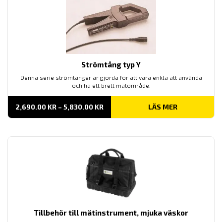
Strömtång typ Y
Denna serie strömtänger är gjorda för att vara enkla att använda
och ha ett brett mätområde.
PRISINTERVALL:
2,690.00
KR
–
5,830.00
KR
LÄS MER
2,690.00 KR
TILL
5,830.00 KR
Tillbehör till mätinstrument, mjuka väskor