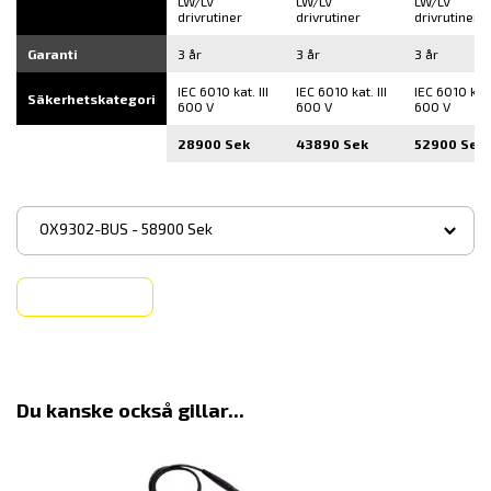
LW/LV
LW/LV
LW/LV
drivrutiner
drivrutiner
drivrutiner
Garanti
3 år
3 år
3 år
IEC 6010 kat. III
IEC 6010 kat. III
IEC 6010 kat. 
Säkerhetskategori
600 V
600 V
600 V
28900 Sek
43890 Sek
52900 Sek
▾
OX9302-BUS - 58900 Sek
Köp
Du kanske också gillar...