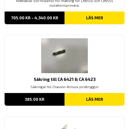
Mätkablar och tillbehör för mätning för CA6550 och CA6555
isolationsprovare.
PRISINTERVALL:
705.00
KR
–
4,340.00
KR
LÄS MER
705.00 KR
TILL
4,340.00 KR
Säkring till CA 6421 & CA 6423
Säkringar till Chauvin-Arnoux jordbryggor
385.00
KR
LÄS MER