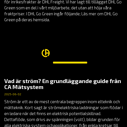
för inrikesfrakter är DHL Freight. Vi har lagt till tillägget DHL Go
Green som en del i vårt miljöarbete, det utan att höja våra
fraktpriser. I DHL Go Green ingår följande; Läs mer om DHL Go
Green på deras hemsida.
Vad är ström? En grundläggande guide från
CA Mätsystem
2025-06-02
Ström är ett av de mest centrala begreppen inom elteknik och
mätteknik. Kort sagt är strömelektriska laddningar som flödar i
en ledare när det finns en elektrisk potentialskillnad.
Dettaflöde, som drivs av spänningen (volt), bildar grunden för
alla elektriska system ochapplikationer, från enkla kretsar till