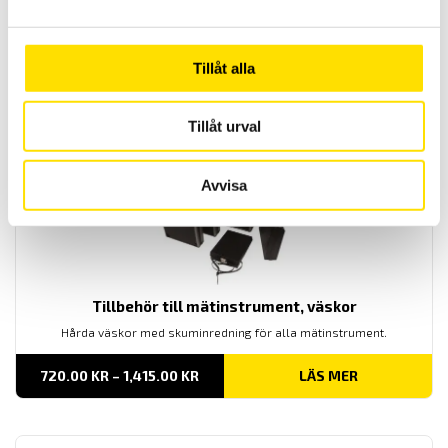
16,950.00
KR
–
LÄS MER
PRISINTERVALL:
18,590.00
KR
16,950.00 KR
TILL
Tillåt alla
18,590.00 KR
Relaterade produkter
Tillåt urval
Avvisa
Tillbehör till mätinstrument, väskor
Hårda väskor med skuminredning för alla mätinstrument.
PRISINTERVALL:
720.00
KR
–
1,415.00
KR
LÄS MER
720.00 KR
TILL
1,415.00 KR