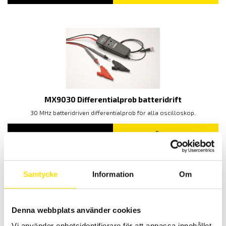
TILL
59,500.00 KR
MX9030 Differentialprob batteridrift
30 MHz batteridriven differentialprob för alla oscilloskop.
5,365.00
KR
LÄS MER
Samtycke
Information
Om
Denna webbplats använder cookies
Vi använder enhetsidentifierare för att anpassa innehållet