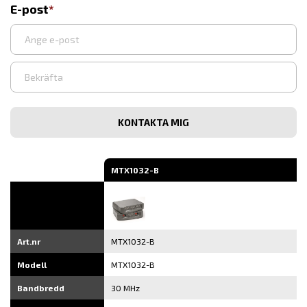
E-post
Ange
e-
post
Bekräfta
e-
post
MTX1032-B
Art.nr
MTX1032-B
Modell
MTX1032-B
Bandbredd
30 MHz