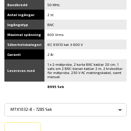
Bandbredd
50 MHz
Antal ingångar
2 st
Ingångstyp
BNC
Maximal spänning
600 Vrms
Säkerhetskategori
IEC 61010 kat. II 600 V
Garanti
2 år
1 x 2-mätprobe, 2 korta BNC kablar 20 cm, 1
sats om 2 BNC-banan kablar 2 m, 2 krokodiler
Levereras med
för mätprobe, 230 V AC matningskabel, samt
manual
8995 Sek
▾
MTX1032-B - 7285 Sek
Köp