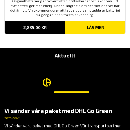
Originalbatterier ger oöverträffad driftsäkerhet och ekonomi. Ett
nytt batteri ger mer energi under längre tid om det motioneras när
det är nytt. Vi rekommenderar att ladda upp samt ladda ur batteriet
tre gånger innan första användning.
2,835.00
KR
LÄS MER
Aktuellt
Vi sänder våra paket med DHL Go Green
2025-08-11
Vi sänder våra paket med DHL Go Green Vår transportpartner