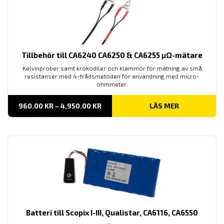
Tillbehör till CA6240 CA6250 & CA6255 μΩ-mätare
Kelvinprober samt krokodiler och klämmor för mätning av små
resistanser med 4-trådsmetoden för användning med micro-
ohmmeter.
PRISINTERVALL:
960.00
KR
–
4,950.00
KR
LÄS MER
960.00 KR
TILL
4,950.00 KR
Batteri till Scopix I-III, Qualistar, CA6116, CA6550