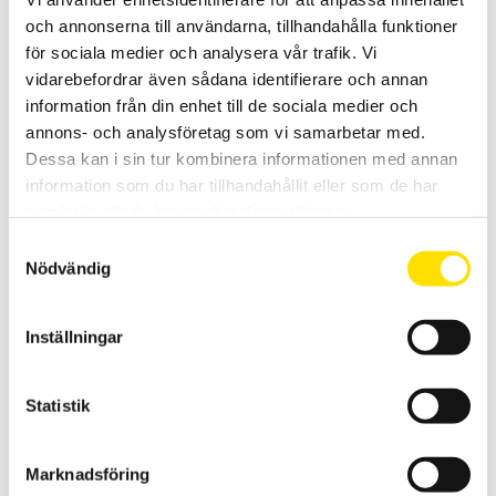
och annonserna till användarna, tillhandahålla funktioner
DOX2025B, DOX2070B & DOX2100B Digitala
för sociala medier och analysera vår trafik. Vi
oscilloskop
vidarebefordrar även sådana identifierare och annan
Oscilloskopserie med stor tydlig 7” färgskärm och med
bandbredder från 25 MHz till 100 MHz . Upp till 1 GS / s sampling.
information från din enhet till de sociala medier och
Med USB och ethernet kommunikation för PC.
annons- och analysföretag som vi samarbetar med.
Dessa kan i sin tur kombinera informationen med annan
PRISINTERVALL:
6,760.00
KR
–
10,980.00
KR
LÄS MER
6,760.00 KR
information som du har tillhandahållit eller som de har
TILL
samlat in när du har använt deras tjänster.
10,980.00 KR
Samtyckesval
Nödvändig
Inställningar
CA922 & CA942 handhållna oscilloskop
Statistik
Handhållen oscilloskop-serie från Chauvin-Arnoux med svenska
menyer samt galvaniskt isolerade ingångar. Med 20- eller 40MHz
analog bandbredd.
Marknadsföring