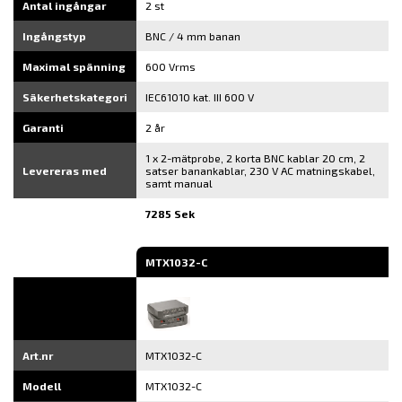
Antal ingångar
2 st
Ingångstyp
BNC / 4 mm banan
Maximal spänning
600 Vrms
Säkerhetskategori
IEC61010 kat. III 600 V
Garanti
2 år
1 x 2-mätprobe, 2 korta BNC kablar 20 cm, 2
Levereras med
satser banankablar, 230 V AC matningskabel,
samt manual
7285 Sek
MTX1032-C
Art.nr
MTX1032-C
Modell
MTX1032-C