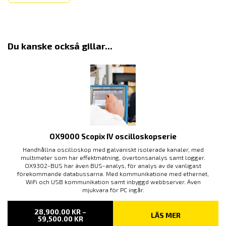
Du kanske också gillar...
OX9000 Scopix IV oscilloskopserie
Handhållna oscilloskop med galvaniskt isolerade kanaler, med
multimeter som har effektmätning, övertonsanalys samt logger.
OX9302-BUS har även BUS-analys, för analys av de vanligast
förekommande databussarna. Med kommunikatione med ethernet,
WiFi och USB kommunikation samt inbyggd webbserver. Även
mjukvara för PC ingår.
28,900.00
KR
–
LÄS MER
PRISINTERVALL:
59,500.00
KR
28,900.00 KR