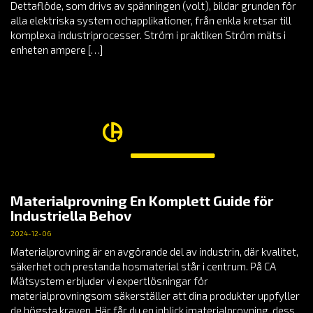
Dettaflöde, som drivs av spänningen (volt), bildar grunden för
alla elektriska system ochapplikationer, från enkla kretsar till
komplexa industriprocesser. Ström i praktiken Ström mäts i
enheten ampere […]
Materialprovning En Komplett Guide för
Industriella Behov
2024-12-06
Materialprovning är en avgörande del av industrin, där kvalitet,
säkerhet och prestanda hosmaterial står i centrum. På CA
Mätsystem erbjuder vi expertlösningar för
materialprovningsom säkerställer att dina produkter uppfyller
de högsta kraven. Här får du en inblick imaterialprovning, dess