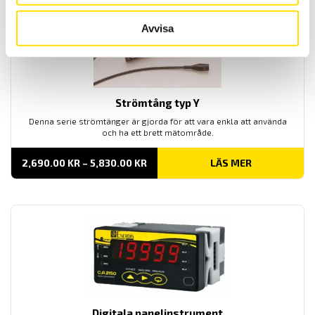
Avvisa
Strömtång typ Y
Denna serie strömtänger är gjorda för att vara enkla att använda
och ha ett brett mätområde.
PRISINTERVALL:
2,690.00
KR
–
5,830.00
KR
LÄS MER
2,690.00 KR
TILL
5,830.00 KR
Digitala panelinstrument