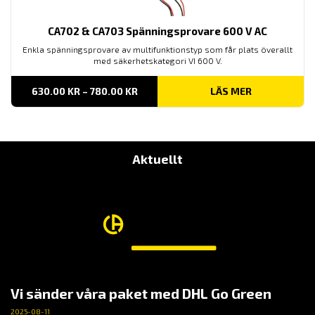
CA702 & CA703 Spänningsprovare 600 V AC
Enkla spänningsprovare av multifunktionstyp som får plats överallt
med säkerhetskategori VI 600 V.
PRISINTERVALL:
630.00
KR
–
780.00
KR
LÄS MER
630.00 KR
TILL
780.00 KR
Aktuellt
Vi sänder våra paket med DHL Go Green
2025-08-11