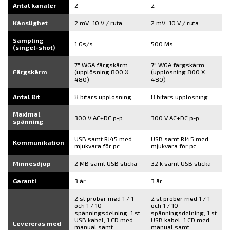
Antal kanaler
2
2
Känslighet
2 mV...10 V / ruta
2 mV...10 V / ruta
Sampling
1 Gs/s
500 Ms
(singel-shot)
7" WGA färgskärm
7" WGA färgskärm
Färgskärm
(upplösning 800 X
(upplösning 800 X
480)
480)
Antal Bit
8 bitars upplösning
8 bitars upplösning
Maximal
300 V AC+DC p-p
300 V AC+DC p-p
spänning
USB samt RJ45 med
USB samt RJ45 med
Kommunikation
mjukvara för pc
mjukvara för pc
Minnesdjup
2 MB samt USB sticka
32 k samt USB sticka
Garanti
3 år
3 år
2 st prober med 1 / 1
2 st prober med 1 / 1
och 1 / 10
och 1 / 10
spänningsdelning, 1 st
spänningsdelning, 1 st
USB kabel, 1 CD med
USB kabel, 1 CD med
Levereras med
manual samt
manual samt