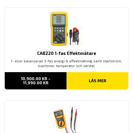
CA8220 1-fas Effektmätare
1- eller balanserad 3-fas energi & effektmätning samt startström,
övertoner, temperatur och varvtal.
10,900.00
KR
–
LÄS MER
PRISINTERVALL:
11,990.00
KR
10,900.00 KR
TILL
11,990.00 KR