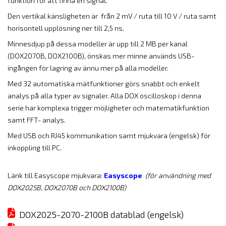
funktion för att finna en signal.
Den vertikal känsligheten är från 2 mV / ruta till 10 V / ruta samt
horisontell upplösning ner till 2,5 ns.
Minnesdjup på dessa modeller är upp till 2 MB per kanal
(DOX2070B, DOX2100B), önskas mer
minne används USB-
ingången för lagring av ännu mer på alla modeller.
Med 32 automatiska mätfunktioner görs snabbt och enkelt
analys på alla typer av signaler. Alla DOX oscilloskop i denna
serie har komplexa trigger möjligheter och matematikfunktion
samt FFT- analys.
Med USB och RJ45 kommunikation samt mjukvara (engelsk) för
inkoppling till PC.
Länk till Easyscope mjukvara:
Easyscope
(för användning med
DOX2025B, DOX2070B och DOX2100B)
DOX2025-2070-2100B datablad (engelsk)