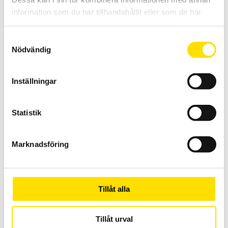
information som du har tillhandahållit eller som de har
samlat in när du har använt deras tjänster.
Relaterade produkter
Samtyckesval
Nödvändig
Inställningar
Statistik
CA6116N & CA6117 Installationstestare
Installationstestare med svenska menyer och svensk mjukvara för
enkel rapportgenerering även till excel. Med färgskärm som har
Marknadsföring
grafisk inkopplingsanvisning. Med spänningsfallsmätning och
inbyggd säkringstabell samt mätning på elbilsladdstationer med
adapter CA6652. Dokumentation enligt SS 436 40 00 utgåva 3.
21,595.00
KR
–
Tillåt alla
LÄS MER
PRISINTERVALL:
29,900.00
KR
21,595.00 KR
TILL
29,900.00 KR
Tillåt urval