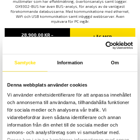
multimeter som har effektmätning, övertonsanalys samt logger.
OX9302-BUS har även BUS-analys, för analys av de vanligast
förekommande databussarna. Med kommunikatione med ethernet,
WiFi och USB kommunikation samt inbyggd webbserver. Även
mjukvara för PC ingår.
28,900.00
KR
–
LÄS MER
PRISINTERVALL:
59,500.00
KR
28,900.00 KR
TILL
59,500.00 KR
Samtycke
Information
Om
Denna webbplats använder cookies
Vi använder enhetsidentifierare för att anpassa innehållet
och annonserna till användarna, tillhandahålla funktioner
MX9030 Differentialprob batteridrift
för sociala medier och analysera vår trafik. Vi
30 MHz batteridriven differentialprob för alla oscilloskop.
vidarebefordrar även sådana identifierare och annan
information från din enhet till de sociala medier och
5,365.00
KR
LÄS MER
annons- och analysföretag som vi samarbetar med.
Dessa kan i sin tur kombinera informationen med annan