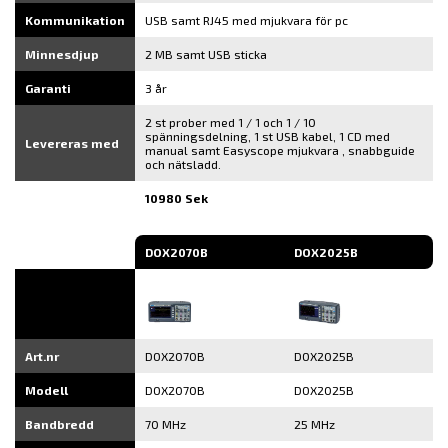
Kommunikation
USB samt RJ45 med mjukvara för pc
Minnesdjup
2 MB samt USB sticka
Garanti
3 år
2 st prober med 1 / 1 och 1 / 10
spänningsdelning, 1 st USB kabel, 1 CD med
Levereras med
manual samt Easyscope mjukvara , snabbguide
och nätsladd.
10980 Sek
DOX2070B
DOX2025B
Art.nr
DOX2070B
DOX2025B
Modell
DOX2070B
DOX2025B
Bandbredd
70 MHz
25 MHz