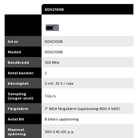
DOX2100B
Art.nr
DOX2100B
Modell
DOX2100B
Bandbredd
100 MHz
Antal kanaler
2
Känslighet
2 mV...10 V / ruta
Sampling
1 Gs/s
(singel-shot)
Färgskärm
7" WGA färgskärm (upplösning 800 X 480)
Antal Bit
8 bitars upplösning
Maximal
300 V AC+DC p-p
spänning