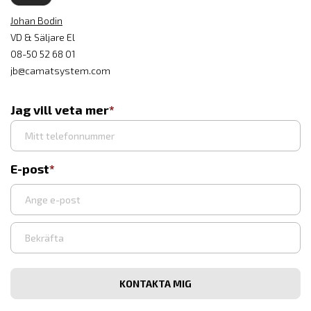
Johan Bodin
VD & Säljare El
08-50 52 68 01
jb@camatsystem.com
Jag vill veta mer
E-post
Ange
e-
post
Bekräfta
e-
post