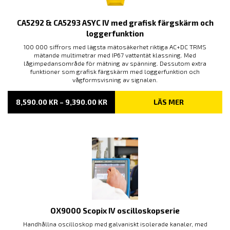
CA5292 & CA5293 ASYC IV med grafisk färgskärm och
loggerfunktion
100 000 siffrors med lägsta mätosäkerhet riktiga AC+DC TRMS
mätande multimetrar med IP67 vattentät klassning. Med
lågimpedansområde för mätning av spänning. Dessutom extra
funktioner som grafisk färgskärm med loggerfunktion och
vågformsvisning av signalen.
PRISINTERVALL:
8,590.00
KR
–
9,390.00
KR
LÄS MER
8,590.00 KR
TILL
9,390.00 KR
OX9000 Scopix IV oscilloskopserie
Handhållna oscilloskop med galvaniskt isolerade kanaler, med