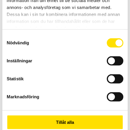
information från din enhet till de sociala medier och
annons- och analysföretag som vi samarbetar med.
Dessa kan i sin tur kombinera informationen med annan
information som du har tillhandahållit eller som de har
samlat in när du har använt deras tjänster.
Samtyckesval
Nödvändig
Mecmesin OmniTest™ 25 motoriserad
materialprovare
Inställningar
PC styrd provställ/dragprovare för material och produktprovning
från Mecmesin med kapaciteter från 2,5 N upp till 25 kN
Statistik
LÄS MER
Marknadsföring
Tillåt alla