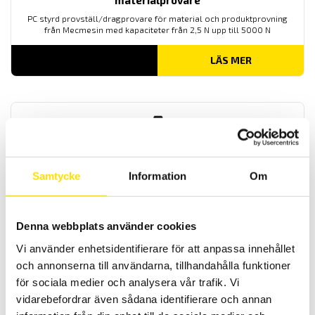
materialprovare
PC styrd provställ/dragprovare för material och produktprovning
från Mecmesin med kapaciteter från 2,5 N upp till 5000 N
LÄS MER
Samtycke
Information
Om
Mecmesin OmniTest™ 7,5 motoriserad
materialprovare
Denna webbplats använder cookies
PC styrd provställ/dragprovare för material och produktprovning
Vi använder enhetsidentifierare för att anpassa innehållet
från Mecmesin med kapaciteter från 2,5 N upp till 7500 N
och annonserna till användarna, tillhandahålla funktioner
för sociala medier och analysera vår trafik. Vi
LÄS MER
vidarebefordrar även sådana identifierare och annan