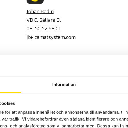
Johan Bodin
VD & Säljare El
08-50 52 68 01
jb@camatsystem.com
CA6611 fasföljd sa
Information
P01191307
cookies
CA6611 fasföljd samt
e för att anpassa innehållet och annonserna till användarna, tillh
vår trafik. Vi vidarebefordrar även sådana identifierare och anna
a
Anslutet 120...440 V
nnons- och analysföretag som vi samarbetar med. Dessa kan i sin