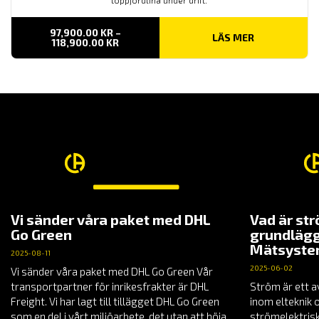
97,900.00
KR
–
LÄS MER
PRISINTERVALL:
118,900.00
KR
97,900.00 KR
TILL
118,900.00 KR
Vi sänder våra paket med DHL
Vad är st
Go Green
grundlägg
Mätsyst
2025-08-11
2025-06-02
Vi sänder våra paket med DHL Go Green Vår
transportpartner för inrikesfrakter är DHL
Ström är ett a
Freight. Vi har lagt till tillägget DHL Go Green
inom elteknik 
som en del i vårt miljöarbete, det utan att höja
strömelektrisk