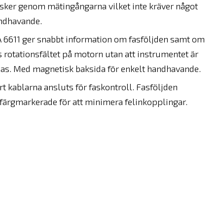
sker genom mätingångarna vilket inte kräver något
andhavande.
A 6611 ger snabbt information om fasföljden samt om
 rotationsfältet på motorn utan att instrumentet är
isas. Med magnetisk baksida för enkelt handhavande.
t kablarna ansluts för faskontroll. Fasföljden
färgmarkerade för att minimera felinkopplingar.