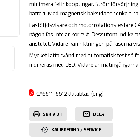
minimera felinkopplingar. Strömförsörjning 
batteri. Med magnetisk baksida för enkelt h
Fasföljdsvisare och motorrotationstestare C
någon fas inte är korrekt. Dessutom indikeras
anslutet. Vidare kan riktningen på faserna v
Mycket lättanvänd med automatisk test så for
indikeras med LED. Vidare är mätingångarna 
CA6611-6612 datablad (eng)
SKRIV UT
DELA
KALIBRERING / SERVICE