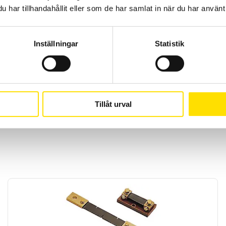
2...400 Hz
har tillhandahållit eller som de har samlat in när du har använt 
odilklämmor samt manual
Väska 3 testkablar,
IEC 61010 kat. III 10
Inställningar
Statistik
2 år
1990 Sek
Tillåt urval
612 fasföljdsmätare - 1990 Sek