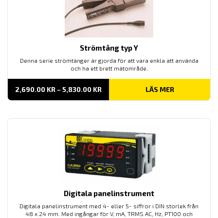
Strömtång typ Y
Denna serie strömtänger är gjorda för att vara enkla att använda
och ha ett brett mätområde.
PRISINTERVALL:
2,690.00
KR
–
5,830.00
KR
LÄS MER
2,690.00 KR
TILL
5,830.00 KR
Digitala panelinstrument
Digitala panelinstrument med 4- eller 5- siffror i DIN storlek från
48 x 24 mm. Med ingångar för V, mA, TRMS AC, Hz, PT100 och