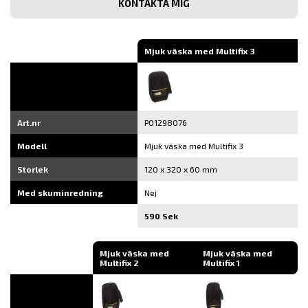
e-
post
Mjuk väska med Multifix 3
Art.nr
P01298076
Modell
Mjuk väska med Multifix 3
Storlek
120 x 320 x 60 mm
Med skuminredning
Nej
590 Sek
Mjuk väska med
Mjuk väska med
Multifix 2
Multifix 1