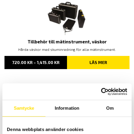
Tillbehör till mätinstrument, väskor
Hårda väskor med skuminredning för alla mätinstrument.
PRISINTERVALL:
720.00
KR
–
1,415.00
KR
LÄS MER
720.00 KR
TILL
1,415.00 KR
Relaterade produkter
Samtycke
Information
Om
Denna webbplats använder cookies