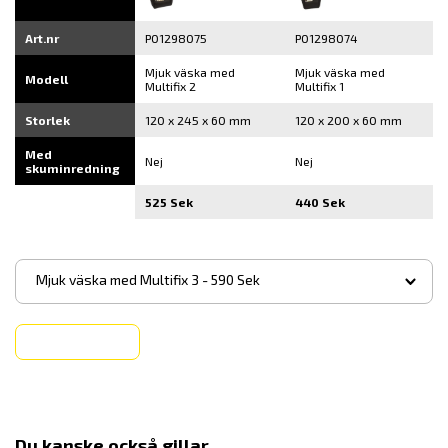
Art.nr
P01298075
P01298074
Mjuk väska med
Mjuk väska med
Modell
Multifix 2
Multifix 1
Storlek
120 x 245 x 60 mm
120 x 200 x 60 mm
Med
Nej
Nej
skuminredning
525 Sek
440 Sek
▾
Mjuk väska med Multifix 3 - 590 Sek
Köp
Du kanske också gillar...