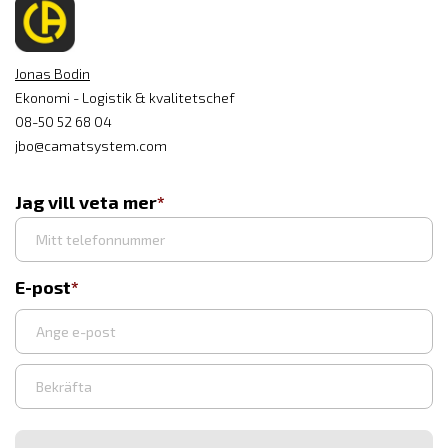
Jonas Bodin
Ekonomi - Logistik & kvalitetschef
08-50 52 68 04
jbo@camatsystem.com
Jag vill veta mer
E-post
Ange
e-
post
Bekräfta