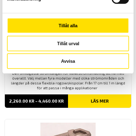
PRISINTERVALL:
74,900.00
KR
61,900.00 KR
TILL
74,900.00 KR
Tillåt alla
Tillåt urval
Avvisa
DigiFlex MA400 & MA4000
Den smidigaste strömtången för växelströmsmätning att ha med
överallt. Välj mellan fyra modeller med olika strömområden och
längder på dessa flexibla rogowskispolar. Från 17 cm till 1 m längd
för att passa i många applikationer
PRISINTERVALL:
2,260.00
KR
–
4,460.00
KR
LÄS MER
2,260.00 KR
TILL
4,460.00 KR