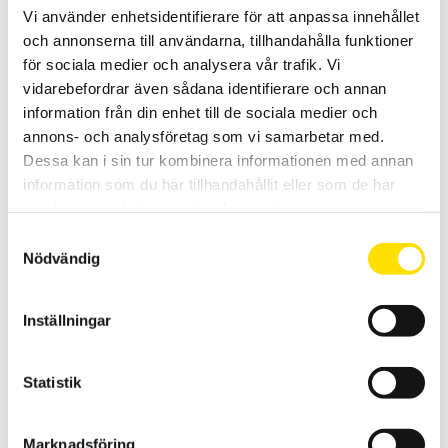
Vi använder enhetsidentifierare för att anpassa innehållet
CA6511 & CA6513, 500 / 1000 V
och annonserna till användarna, tillhandahålla funktioner
Analoga isolationsprovare med kompakta mått för fältbruk.
för sociala medier och analysera vår trafik. Vi
vidarebefordrar även sådana identifierare och annan
PRISINTERVALL:
6,960.00
KR
–
8,190.00
KR
LÄS MER
information från din enhet till de sociala medier och
6,960.00 KR
TILL
annons- och analysföretag som vi samarbetar med.
8,190.00 KR
Dessa kan i sin tur kombinera informationen med annan
information som du har tillhandahållit eller som de har
samlat in när du har använt deras tjänster.
Samtyckesval
Nödvändig
CA6550 & CA6555 40 V…15 kV
Inställningar
10- och 15 kV isolationsprovare med automatisk urladdning av
mätobjektet samt grafisk display. Med IP65 kapsling samt
dubbelisolerade silikonkablar för krävande fältbruk. Svenska
Statistik
menyer och helsvensk manual samt svensk rapporteringsmjukvara.
61,900.00
KR
–
LÄS MER
Marknadsföring