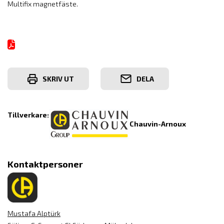
Multifix magnetfäste.
SKRIV UT
DELA
Tillverkare:
Chauvin-Arnoux
Kontaktpersoner
Mustafa Alptürk