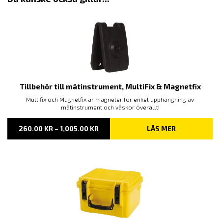
Tillbehör till mätinstrument, MultiFix & Magnetfix
Multifix och Magnetfix är magneter för enkel upphängning av
mätinstrument och väskor överallt!
PRISINTERVALL:
260.00
KR
–
1,005.00
KR
LÄS MER
260.00 KR
TILL
1,005.00 KR