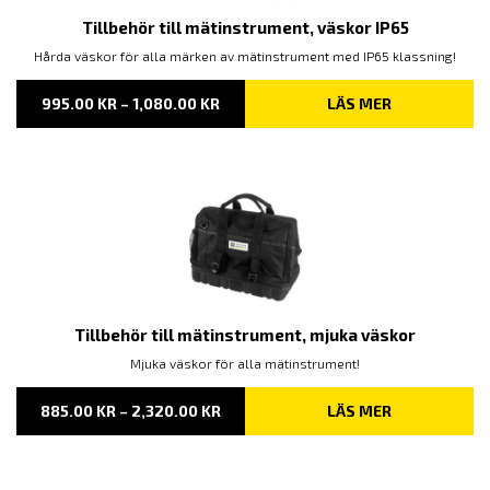
Tillbehör till mätinstrument, väskor IP65
Hårda väskor för alla märken av mätinstrument med IP65 klassning!
PRISINTERVALL:
995.00
KR
–
1,080.00
KR
LÄS MER
995.00 KR
TILL
1,080.00 KR
Tillbehör till mätinstrument, mjuka väskor
Mjuka väskor för alla mätinstrument!
PRISINTERVALL:
885.00
KR
–
2,320.00
KR
LÄS MER
885.00 KR
TILL
2,320.00 KR