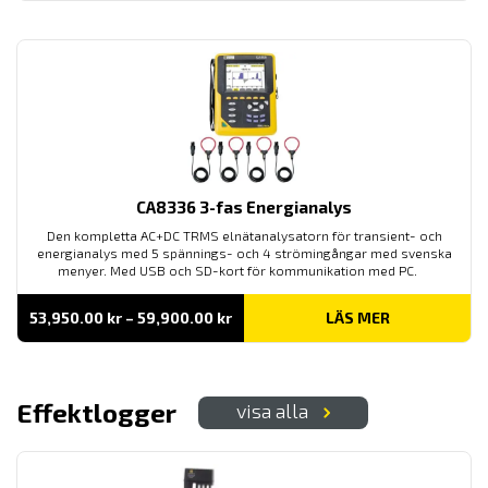
CA8336 3-fas Energianalys
Den kompletta AC+DC TRMS elnätanalysatorn för transient- och
energianalys med 5 spännings- och 4 strömingångar med svenska
menyer. Med USB och SD-kort för kommunikation med PC.
Prisintervall:
53,950.00
kr
–
59,900.00
kr
LÄS MER
53,950.00 kr
till
59,900.00 kr
Effektlogger
visa alla