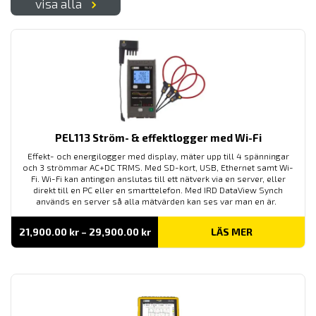
visa alla
PEL113 Ström- & effektlogger med Wi-Fi
Effekt- och energilogger med display, mäter upp till 4 spänningar
och 3 strömmar AC+DC TRMS. Med SD-kort, USB, Ethernet samt Wi-
Fi. Wi-Fi kan antingen anslutas till ett nätverk via en server, eller
direkt till en PC eller en smarttelefon. Med IRD DataView Synch
används en server så alla mätvärden kan ses var man en är.
Prisintervall:
21,900.00
kr
–
29,900.00
kr
LÄS MER
21,900.00 kr
till
29,900.00 kr