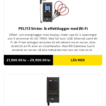
PEL113 Ström- & effektlogger med Wi-Fi
Effekt- och energilogger med display, mäter upp till 4 spänningar
och 3 strömmar AC+DC TRMS. Med SD-kort, USB, Ethernet samt Wi-
Fi. Wi-Fi kan antingen anslutas till ett nätverk via en server, eller
direkt till en PC eller en smarttelefon. Med IRD DataView Synch
används en server så alla mätvärden kan ses var man en är.
Prisintervall:
21,900.00
kr
–
29,900.00
kr
LÄS MER
21,900.00 kr
till
29,900.00 kr