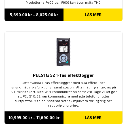
Modellerna F406 och F606 kan även mäta THD.
Prisintervall:
5,690.00
kr
–
8,025.00
kr
LÄS MER
5,690.00 kr
till
8,025.00 kr
PEL51 & 52 1-fas effektlogger
Lättanvända 1-fas effektloggrar med alla effekt- och
energimätningsfunktioner samt cos phi. Alla mätningar lagras på
SD-minneskort. Med WiFi kommunikation samt VNC läge vilket gör
att PEL 51 & 52 kan kommunicera med alla telefoner eller
surfplattor. Med pc-baserad svensk mjukvara för lagring och
rapportgenerering.
Prisintervall:
10,995.00
kr
–
11,690.00
kr
LÄS MER
10,995.00 kr
till