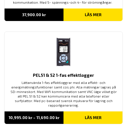
kommunikation. Med 5- spännings-och 4- för strömingångar.
37,900.00
kr
LÄS MER
PEL51 & 52 1-fas effektlogger
Lättanvända 1-fas effektloggrar med alla effekt- och
energimätningsfunktioner samt cos phi. Alla mätningar lagras på
SD-minneskort. Med WiFi kommunikation samt VNC läge vilket gör
att PEL 51 & 52 kan kommunicera med alla telefoner eller
surfplattor. Med pc-baserad svensk mjukvara för lagring och
rapportgenerering.
Prisintervall:
10,995.00
kr
–
11,690.00
kr
LÄS MER
10,995.00 kr
till