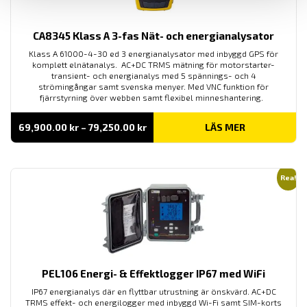
CA8345 Klass A 3-fas Nät- och energianalysator
Klass A 61000-4-30 ed 3 energianalysator med inbyggd GPS för
komplett elnätanalys. AC+DC TRMS mätning för motorstarter-
transient- och energianalys med 5 spännings- och 4
strömingångar samt svenska menyer. Med VNC funktion för
fjärrstyrning över webben samt flexibel minneshantering.
Prisintervall:
69,900.00
kr
–
79,250.00
kr
LÄS MER
69,900.00 kr
till
79,250.00 kr
Rea!
PEL106 Energi- & Effektlogger IP67 med WiFi
IP67 energianalys där en flyttbar utrustning är önskvärd. AC+DC
TRMS effekt- och energilogger med inbyggd Wi-Fi samt SIM-korts