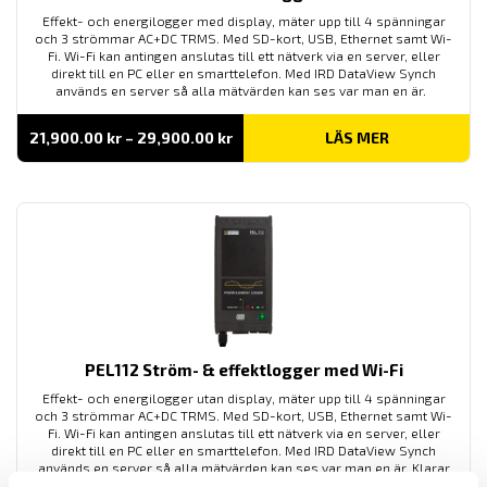
Effekt- och energilogger med display, mäter upp till 4 spänningar
och 3 strömmar AC+DC TRMS. Med SD-kort, USB, Ethernet samt Wi-
Fi. Wi-Fi kan antingen anslutas till ett nätverk via en server, eller
direkt till en PC eller en smarttelefon. Med IRD DataView Synch
används en server så alla mätvärden kan ses var man en är.
Prisintervall:
21,900.00
kr
–
29,900.00
kr
LÄS MER
21,900.00 kr
till
29,900.00 kr
PEL112 Ström- & effektlogger med Wi-Fi
Effekt- och energilogger utan display, mäter upp till 4 spänningar
och 3 strömmar AC+DC TRMS. Med SD-kort, USB, Ethernet samt Wi-
Fi. Wi-Fi kan antingen anslutas till ett nätverk via en server, eller
direkt till en PC eller en smarttelefon. Med IRD DataView Synch
används en server så alla mätvärden kan ses var man en är. Klarar
ner till - 20 ºC.