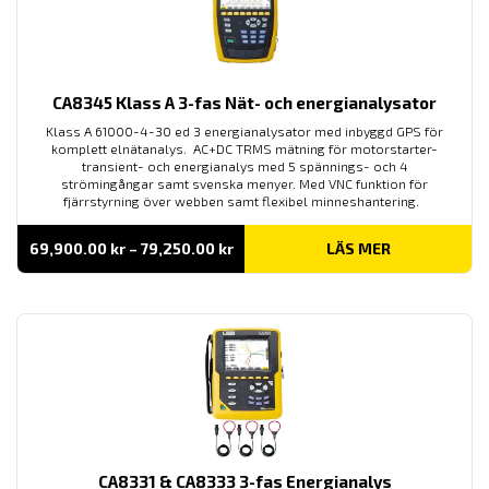
CA8345 Klass A 3-fas Nät- och energianalysator
Klass A 61000-4-30 ed 3 energianalysator med inbyggd GPS för
komplett elnätanalys. AC+DC TRMS mätning för motorstarter-
transient- och energianalys med 5 spännings- och 4
strömingångar samt svenska menyer. Med VNC funktion för
fjärrstyrning över webben samt flexibel minneshantering.
Prisintervall:
69,900.00
kr
–
79,250.00
kr
LÄS MER
69,900.00 kr
till
79,250.00 kr
CA8331 & CA8333 3-fas Energianalys