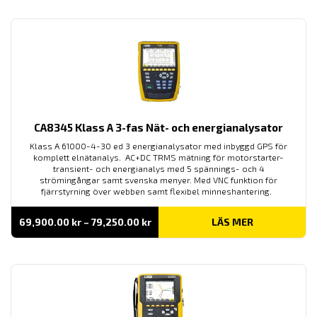
11,690.00 kr
CA8345 Klass A 3-fas Nät- och energianalysator
Klass A 61000-4-30 ed 3 energianalysator med inbyggd GPS för
komplett elnätanalys. AC+DC TRMS mätning för motorstarter-
transient- och energianalys med 5 spännings- och 4
strömingångar samt svenska menyer. Med VNC funktion för
fjärrstyrning över webben samt flexibel minneshantering.
Prisintervall:
69,900.00
kr
–
79,250.00
kr
LÄS MER
69,900.00 kr
till
79,250.00 kr