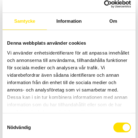
17,990.00
kr
LÄS MER
Samtycke
Information
Om
Denna webbplats använder cookies
Vi använder enhetsidentifierare för att anpassa innehållet
och annonserna till användarna, tillhandahålla funktioner
för sociala medier och analysera vår trafik. Vi
vidarebefordrar även sådana identifierare och annan
PEL115 Ström- & effektlogger IP67 med Wi-Fi
information från din enhet till de sociala medier och
För energianalys i krävande miljöer IP 67 samt klarar - 20º C.
annons- och analysföretag som vi samarbetar med.
AC+DC TRMS effekt- och energilogger med inbyggd Wi-Fi (både
access samt Hotspot funktion samt SD-kort, USB och Ethernet
Dessa kan i sin tur kombinera informationen med annan
kommunikation. Med 5- spännings-och 4- för strömingångar.
information som du har tillhandahållit eller som de har
samlat in när du har använt deras tjänster.
37,900.00
kr
LÄS MER
Samtyckesval
Nödvändig