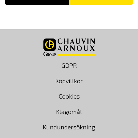
53,950.00 kr
till
59,900.00 kr
GDPR
Köpvillkor
Cookies
Klagomål
Kundundersökning