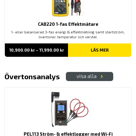
CA8220 1-fas Effektmätare
1- eller balanserad 3-fas energi & effektmätning samt startström,
övertoner, temperatur och varvtal.
Prisintervall:
10,900.00
kr
–
11,990.00
kr
LÄS MER
10,900.00 kr
till
11,990.00 kr
Övertonsanalys
visa alla
PEL113 Ström- & effektlogger med Wi-Fi