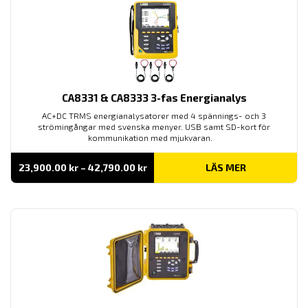
CA8331 & CA8333 3-fas Energianalys
AC+DC TRMS energianalysatorer med 4 spännings- och 3
strömingångar med svenska menyer. USB samt SD-kort för
kommunikation med mjukvaran.
Prisintervall:
23,900.00
kr
–
42,790.00
kr
LÄS MER
23,900.00 kr
till
42,790.00 kr