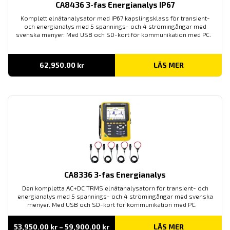
CA8436 3-fas Energianalys IP67
Komplett elnätanalysator med IP67 kapslingsklass för transient-
och energianalys med 5 spännings- och 4 strömingångar med
svenska menyer. Med USB och SD-kort för kommunikation med PC.
62,950.00
kr
LÄS MER
CA8336 3-fas Energianalys
Den kompletta AC+DC TRMS elnätanalysatorn för transient- och
energianalys med 5 spännings- och 4 strömingångar med svenska
menyer. Med USB och SD-kort för kommunikation med PC.
Prisintervall:
53,950.00
kr
–
59,900.00
kr
LÄS MER