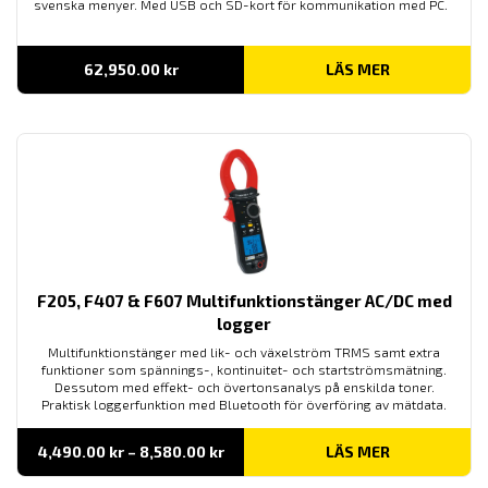
svenska menyer. Med USB och SD-kort för kommunikation med PC.
62,950.00
kr
LÄS MER
F205, F407 & F607 Multifunktionstänger AC/DC med
logger
Multifunktionstänger med lik- och växelström TRMS samt extra
funktioner som spännings-, kontinuitet- och startströmsmätning.
Dessutom med effekt- och övertonsanalys på enskilda toner.
Praktisk loggerfunktion med Bluetooth för överföring av mätdata.
Prisintervall:
4,490.00
kr
–
8,580.00
kr
LÄS MER
4,490.00 kr
till