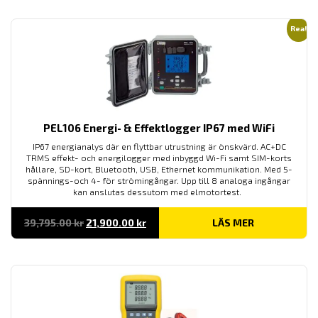
11,690.00 kr
Rea!
PEL106 Energi- & Effektlogger IP67 med WiFi
IP67 energianalys där en flyttbar utrustning är önskvärd. AC+DC
TRMS effekt- och energilogger med inbyggd Wi-Fi samt SIM-korts
hållare, SD-kort, Bluetooth, USB, Ethernet kommunikation. Med 5-
spännings-och 4- för strömingångar. Upp till 8 analoga ingångar
kan anslutas dessutom med elmotortest.
Det
Det
39,795.00
kr
21,900.00
kr
LÄS MER
ursprungliga
nuvarande
priset
priset
var:
är:
39,795.00 kr.
21,900.00 kr.