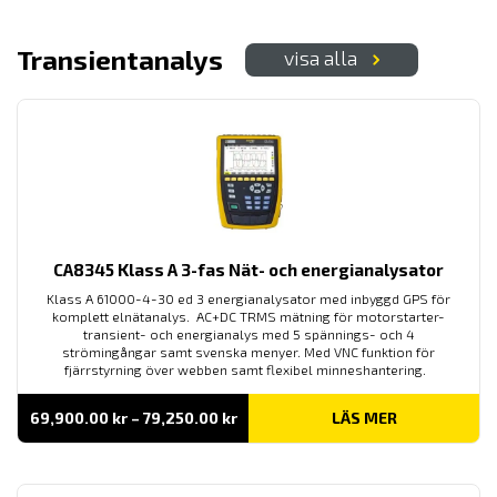
8,580.00 kr
Transientanalys
visa alla
CA8345 Klass A 3-fas Nät- och energianalysator
Klass A 61000-4-30 ed 3 energianalysator med inbyggd GPS för
komplett elnätanalys. AC+DC TRMS mätning för motorstarter-
transient- och energianalys med 5 spännings- och 4
strömingångar samt svenska menyer. Med VNC funktion för
fjärrstyrning över webben samt flexibel minneshantering.
Prisintervall:
69,900.00
kr
–
79,250.00
kr
LÄS MER
69,900.00 kr
till
79,250.00 kr