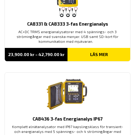
CA8331 & CA8333 3-fas Energianalys
AC+DC TRMS energianalysatorer med 4 spännings- och 3
strömingångar med svenska menyer. USB samt SD-kort för
kommunikation med mjukvaran.
Prisintervall:
23,900.00
kr
–
42,790.00
kr
LÄS MER
23,900.00 kr
till
42,790.00 kr
CA8436 3-fas Energianalys IP67
Komplett elnätanalysator med IP67 kapslingsklass för transient-
och energianalys med 5 spännings- och 4 strömingångar med