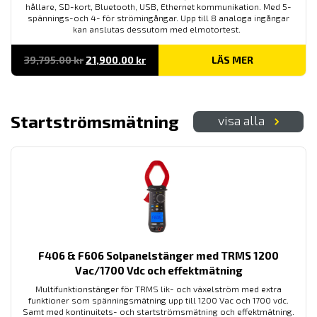
hållare, SD-kort, Bluetooth, USB, Ethernet kommunikation. Med 5-
spännings-och 4- för strömingångar. Upp till 8 analoga ingångar
kan anslutas dessutom med elmotortest.
Det
Det
39,795.00
kr
21,900.00
kr
LÄS MER
ursprungliga
nuvarande
priset
priset
var:
är:
39,795.00 kr.
21,900.00 kr.
Startströmsmätning
visa alla
F406 & F606 Solpanelstänger med TRMS 1200
Vac/1700 Vdc och effektmätning
Multifunktionstänger för TRMS lik- och växelström med extra
funktioner som spänningsmätning upp till 1200 Vac och 1700 vdc.
Samt med kontinuitets- och startströmsmätning och effektmätning.