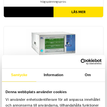
högspänningsprov.
LÄS MER
Elsäkerhetsprovare ATS400 UGP
ATS400 variant UGP för elsäkerhetsprovning, k
ombisystem med 2-
40 A skyddsledarprov och 100-7000 V högspänningsprov.
Samtycke
Information
Om
LÄS MER
Denna webbplats använder cookies
Vi använder enhetsidentifierare för att anpassa innehållet
och annonserna till användarna, tillhandahålla funktioner