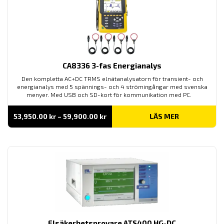
CA8336 3-fas Energianalys
Den kompletta AC+DC TRMS elnätanalysatorn för transient- och
energianalys med 5 spännings- och 4 strömingångar med svenska
menyer. Med USB och SD-kort för kommunikation med PC.
Prisintervall:
53,950.00
kr
–
59,900.00
kr
LÄS MER
53,950.00 kr
till
59,900.00 kr
Elsäkerhetsprovare ATS400 HG-DC