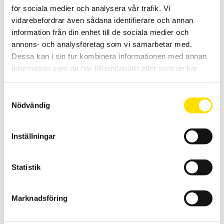
för sociala medier och analysera vår trafik. Vi
vidarebefordrar även sådana identifierare och annan
information från din enhet till de sociala medier och
annons- och analysföretag som vi samarbetar med.
Dessa kan i sin tur kombinera informationen med annan
Elsäkerhetsprovare ATS400 UHP
information som du har tillhandahållit eller som de har
ATS400 variant UHP för elsäkerhetsprovning, kombisystem med 2-
32 A skyddsledarprov och 100-6000 V högspänningsprov.
samlat in när du har använt deras tjänster.
Samtyckesval
LÄS MER
Nödvändig
Inställningar
Statistik
Marknadsföring
CA8436 3-fas Energianalys IP67
Komplett elnätanalysator med IP67 kapslingsklass för transient-