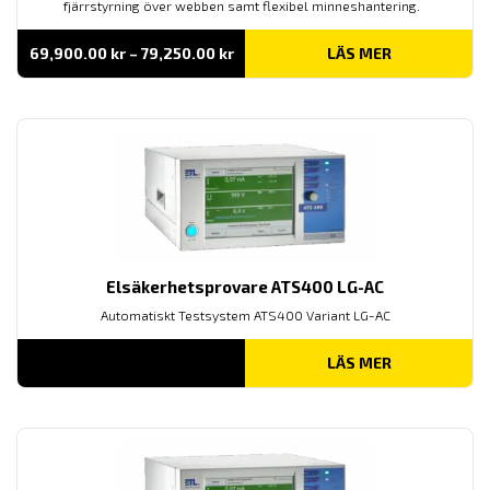
fjärrstyrning över webben samt flexibel minneshantering.
Prisintervall:
69,900.00
kr
–
79,250.00
kr
LÄS MER
69,900.00 kr
till
79,250.00 kr
Elsäkerhetsprovare ATS400 LG-AC
Automatiskt Testsystem ATS400 Variant LG-AC
LÄS MER