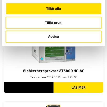
och energianalys med 5 spännings- och 4 strömingångar med
svenska menyer. Med USB och SD-kort för kommunikation med PC.
Tillåt alla
62,950.00
kr
LÄS MER
Tillåt urval
Avvisa
Elsäkerhetsprovare ATS400 HG-AC
Testsystem ATS400 Variant HG-AC
LÄS MER