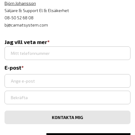
Björn Johansson
Säljare & Support El & Elsäkerhet
08-50 52 68 08
bj@camatsystem.com
Jag vill veta mer
E-post
Ange
e-
post
Bekräfta
e-
post