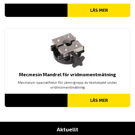
LÄS MER
Mecmesin Mandrel för vridmomentmätning
Mecmesin specialfixtur för jämn grepp av testobjekt under
vridmomentmätning
LÄS MER
Aktuellt