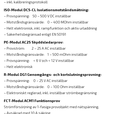
– inkl. kalibreringsprotokoll
ISO-Modul DC5-CL Isolationsmotståndsmätning:
– Provspänning: 50 – 500 V DC inställbar
– Motståndsgränsvärde: 0 – 400 MOhm inställbar
– Helt elektronisk, inkl. rampfunktion och aktiv urladdning
– Säkerhetsbegränsad enligt EN 50191
PE-Modul AC25 Skyddsledarprov:
– Provström: 2 – 25 A AC inställbar
– Motståndsgränsvärde: 1 – 500 mOhm inställbar
– Provspänning: < 6 V och < 12 V inställbar
– Helt elektronisk
R-Modul DG1 Genomgångs- och kortslutningsprovning:
– Provspänning: 0 – 25 V AC inställbar
– Motståndsgränsvärde: 0 – 100 Ohm inställbar
– Elektroniskt reglerad, inkl. inställbar strömbegränsning
FCT-Modul ACM1 Funktionsprov
Strömförsörjning av 1-fasiga provobjekt med nätspänning,
– Avsäkrad med 10 A säkring