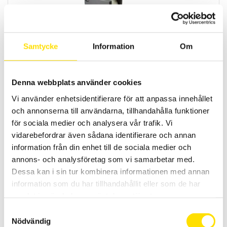
Samtycke
Information
Om
Mecmesin Cable Cam Grip
Mecmesin Cable Cam grip är en enkel fixtur för dragtest upp till 5 kN
av bland annat kablar, kabelskor mm
Denna webbplats använder cookies
Vi använder enhetsidentifierare för att anpassa innehållet
LÄS MER
och annonserna till användarna, tillhandahålla funktioner
för sociala medier och analysera vår trafik. Vi
vidarebefordrar även sådana identifierare och annan
information från din enhet till de sociala medier och
annons- och analysföretag som vi samarbetar med.
Dessa kan i sin tur kombinera informationen med annan
information som du har tillhandahållit eller som de har
samlat in när du har använt deras tjänster.
Elsäkerhetsprovare ATS400 HG-AC
Samtyckesval
Nödvändig
Testsystem ATS400 Variant HG-AC