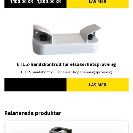
PRISINTERVALL:
1,100.00
KR
–
1,800.00
KR
LÄS MER
1,100.00 KR
TILL
1,800.00 KR
ETL 2-handskontroll för elsäkerhetsprovning
ETL 2-handskontroll för säker högspänningsprovning
LÄS MER
Relaterade produkter