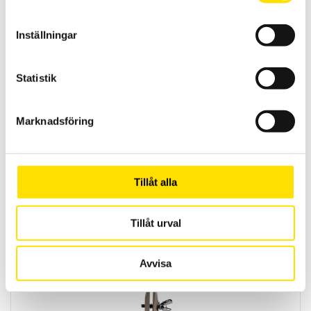
LÄS MER
Inställningar
Statistik
Marknadsföring
Mecmesin Coefficient of Friction Fixture
Tillåt alla
Friktionsfixrur från Mecmesin för mätning av
friktionskoefficienten
mellan två olika ytor enligt
ASTM D1894
och ISO8295
Tillåt urval
LÄS MER
Avvisa