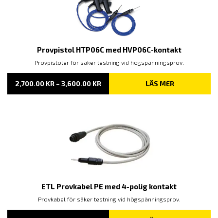
Provpistol HTP06C med HVP06C-kontakt
Provpistoler för säker testning vid högspänningsprov.
PRISINTERVALL:
2,700.00
KR
–
3,600.00
KR
LÄS MER
2,700.00 KR
TILL
3,600.00 KR
ETL Provkabel PE med 4-polig kontakt
Provkabel för säker testning vid högspänningsprov.